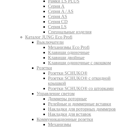
Рамки LS PLUS
Серия A
Серия A / AS
Серия AS
Серия CD
Серия LS
Специальные изделия
Каталог JUNG Eco Profi
Выключатели
Механизмы Eco Profi
Клавиши одиночные
Клавиши двойные
Клавиши одиночные с окошком
Розетки
Розетки SCHUKO®
Розетки SCHUKO® с откидной
крышкой
Розетки SCHUKO® со шторками
Управление светом
Диммеры роторные
Релейные и диммерные вставки
Накладки для роторных диммеров
Накладки для вставок
Коммуникационные розетки
Механизмы