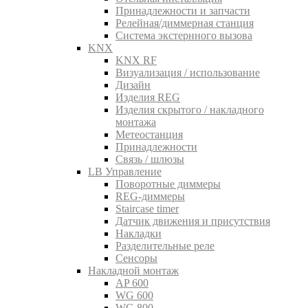
Принадлежности и запчасти
Релейная/диммерная станция
Система экстернного вызова
KNX
KNX RF
Визуализация / использование
Дизайн
Изделия REG
Изделия скрытого / накладного
монтажа
Метеостанция
Принадлежности
Связь / шлюзы
LB Управление
Поворотные диммеры
REG-диммеры
Staircase timer
Датчик движения и присутствия
Накладки
Разделительные реле
Сенсоры
Накладной монтаж
AP 600
WG 600
WG 800