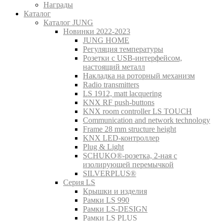
Награды
Каталог
Каталог JUNG
Новинки 2022-2023
JUNG HOME
Регуляция температуры
Розетки с USB-интерфейсом,
настоящий металл
Накладка на роторный механизм
Radio transmitters
LS 1912, matt lacquering
KNX RF push-buttons
KNX room controller LS TOUCH
Communication and network technology
Frame 28 mm structure height
KNX LED-контроллер
Plug & Light
SCHUKO®-розетка, 2-ная с
изолирующей перемычкой
SILVERPLUS®
Серия LS
Крышки и изделия
Рамки LS 990
Рамки LS-DESIGN
Рамки LS PLUS