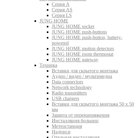
Серия A
Серия AS
Серия LS
JUNG HOME
JUNG HOME socket
JUNG HOME push-buttons
JUNG HOME push-button, battery-
powered
JUNG HOME motion detectors
JUNG HOME room thermostat
JUNG HOME gateway
Tехника
Вставки для скрытого монтажа
Aудио / видео / мультимедиа
Data connectors
Network technology
Radio transmitters
USB chargers
Вставки для скрытого монтажа 50 x 50
мм
Защита от перенапряжения
Инсталляция больниц
Метеостанция
Надписи
Отельная инсталляция