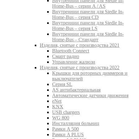
Внутреннии панели для Siedle In-
Home-Bus – серии A / AS
Внутреннии панели для Siedle In-
Home-Bus – серия CD
Внутреннии панели для Siedle In-
Home-Bus – серия LS
Внутреннии панели для Siedle In-
Home-Bus – Стандарт
Изделия, снятые с производства 2021
Bluetooth Connect
Смарт радио
Управление жалюзи
Изделия, снятые с производства 2022
Kрышки для роторных диммеров и
выключателей
Серия SL
AS антибактериальная
Aвтоматические датчики движения
eNet
KNX
USB chargers
WG 800
Инсталляция больниц
Рамки A 500
Рамки A PLUS