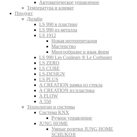
Автоматическое управление
Температура и климат
Продукт
Дизайн
LS 990 в пластике
LS 990 из металла
LS 1912
Новая интерпретация
Мастерство
Многообразие и язык форм
LS 990 Les Couleurs ® Le Corbusier
LS ZERO
LS CUBE
LS-DESIGN
LS PLUS
A CREATION рамка из стекла
A CREATION из пластика
A FLOW
A 550
Технологии и системы
Система KNX
Ручное управление
JUNG HOME
Умные розетки JUNG HOME
SCHUKO®