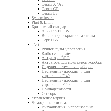
Серия A / AS
Серия CD
Серия LS
System inserts
Plug & Light
Британский стандарт
A 550 / A FLOW
Вставки для скрытого монтажа
Серия BS
eNet
Pучной пульт управления
Radio centre plates
Актуаторы REG
Актуаторы для монтажной коробки
Изделия системных приборов
Настенный «плоский» пульт
управления F 40
Настенный «плоский» пульт
управления F 50
Принадлежности
Сенсоры
Управление маркиз
Домофонная система
Визуализация / использование