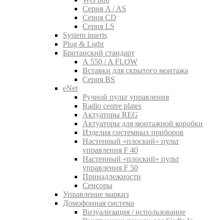
Серия A / AS
Серия CD
Серия LS
System inserts
Plug & Light
Британский стандарт
A 550 / A FLOW
Вставки для скрытого монтажа
Серия BS
eNet
Pучной пульт управления
Radio centre plates
Актуаторы REG
Актуаторы для монтажной коробки
Изделия системных приборов
Настенный «плоский» пульт
управления F 40
Настенный «плоский» пульт
управления F 50
Принадлежности
Сенсоры
Управление маркиз
Домофонная система
Визуализация / использование