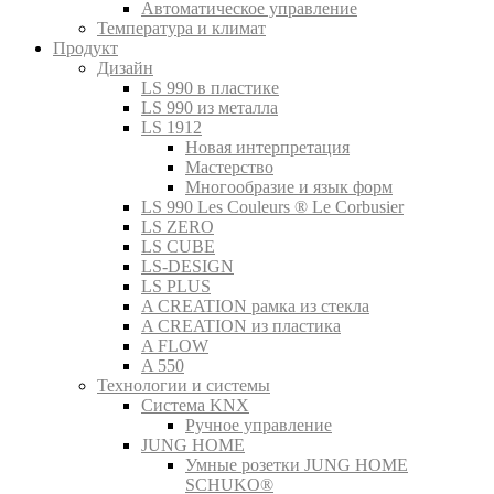
Автоматическое управление
Температура и климат
Продукт
Дизайн
LS 990 в пластике
LS 990 из металла
LS 1912
Новая интерпретация
Мастерство
Многообразие и язык форм
LS 990 Les Couleurs ® Le Corbusier
LS ZERO
LS CUBE
LS-DESIGN
LS PLUS
A CREATION рамка из стекла
A CREATION из пластика
A FLOW
A 550
Технологии и системы
Система KNX
Ручное управление
JUNG HOME
Умные розетки JUNG HOME
SCHUKO®