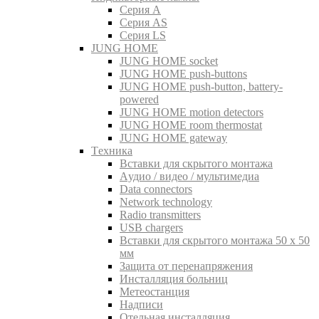
Серия A
Серия AS
Серия LS
JUNG HOME
JUNG HOME socket
JUNG HOME push-buttons
JUNG HOME push-button, battery-
powered
JUNG HOME motion detectors
JUNG HOME room thermostat
JUNG HOME gateway
Tехника
Вставки для скрытого монтажа
Aудио / видео / мультимедиа
Data connectors
Network technology
Radio transmitters
USB chargers
Вставки для скрытого монтажа 50 x 50
мм
Защита от перенапряжения
Инсталляция больниц
Метеостанция
Надписи
Отельная инсталляция