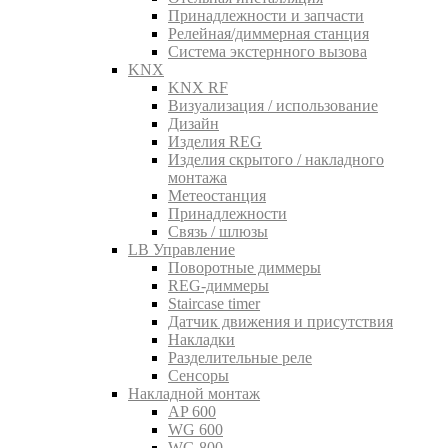
Принадлежности и запчасти
Релейная/диммерная станция
Система экстернного вызова
KNX
KNX RF
Визуализация / использование
Дизайн
Изделия REG
Изделия скрытого / накладного
монтажа
Метеостанция
Принадлежности
Связь / шлюзы
LB Управление
Поворотные диммеры
REG-диммеры
Staircase timer
Датчик движения и присутствия
Накладки
Разделительные реле
Сенсоры
Накладной монтаж
AP 600
WG 600
WG 800