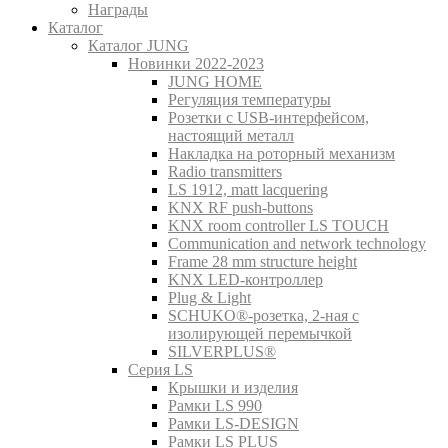
Награды
Каталог
Каталог JUNG
Новинки 2022-2023
JUNG HOME
Регуляция температуры
Розетки с USB-интерфейсом,
настоящий металл
Накладка на роторный механизм
Radio transmitters
LS 1912, matt lacquering
KNX RF push-buttons
KNX room controller LS TOUCH
Communication and network technology
Frame 28 mm structure height
KNX LED-контроллер
Plug & Light
SCHUKO®-розетка, 2-ная с
изолирующей перемычкой
SILVERPLUS®
Серия LS
Крышки и изделия
Рамки LS 990
Рамки LS-DESIGN
Рамки LS PLUS