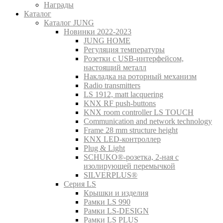
Награды
Каталог
Каталог JUNG
Новинки 2022-2023
JUNG HOME
Регуляция температуры
Розетки с USB-интерфейсом,
настоящий металл
Накладка на роторный механизм
Radio transmitters
LS 1912, matt lacquering
KNX RF push-buttons
KNX room controller LS TOUCH
Communication and network technology
Frame 28 mm structure height
KNX LED-контроллер
Plug & Light
SCHUKO®-розетка, 2-ная с
изолирующей перемычкой
SILVERPLUS®
Серия LS
Крышки и изделия
Рамки LS 990
Рамки LS-DESIGN
Рамки LS PLUS