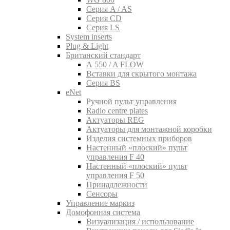
Серия A / AS
Серия CD
Серия LS
System inserts
Plug & Light
Британский стандарт
A 550 / A FLOW
Вставки для скрытого монтажа
Серия BS
eNet
Pучной пульт управления
Radio centre plates
Актуаторы REG
Актуаторы для монтажной коробки
Изделия системных приборов
Настенный «плоский» пульт
управления F 40
Настенный «плоский» пульт
управления F 50
Принадлежности
Сенсоры
Управление маркиз
Домофонная система
Визуализация / использование