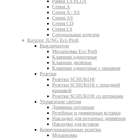
Рамки LS PLUS
Серия A
Серия A / AS
Серия AS
Серия CD
Серия LS
Специальные изделия
Каталог JUNG Eco Profi
Выключатели
Механизмы Eco Profi
Клавиши одиночные
Клавиши двойные
Клавиши одиночные с окошком
Розетки
Розетки SCHUKO®
Розетки SCHUKO® с откидной
крышкой
Розетки SCHUKO® со шторками
Управление светом
Диммеры роторные
Релейные и диммерные вставки
Накладки для роторных диммеров
Накладки для вставок
Коммуникационные розетки
Механизмы