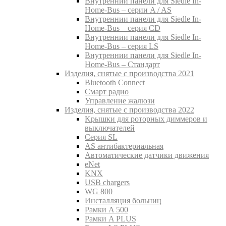
Внутреннии панели для Siedle In-
Home-Bus – серии A / AS
Внутреннии панели для Siedle In-
Home-Bus – серия CD
Внутреннии панели для Siedle In-
Home-Bus – серия LS
Внутреннии панели для Siedle In-
Home-Bus – Стандарт
Изделия, снятые с производства 2021
Bluetooth Connect
Смарт радио
Управление жалюзи
Изделия, снятые с производства 2022
Kрышки для роторных диммеров и
выключателей
Серия SL
AS антибактериальная
Aвтоматические датчики движения
eNet
KNX
USB chargers
WG 800
Инсталляция больниц
Рамки A 500
Рамки A PLUS