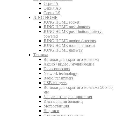
Серия A
Серия AS
Серия LS
JUNG HOME
JUNG HOME socket
JUNG HOME push-buttons
JUNG HOME push-button, battery-
powered
JUNG HOME motion detectors
JUNG HOME room thermostat
JUNG HOME gateway
Tехника
Вставки для скрытого монтажа
Aудио / видео / мультимедиа
Data connectors
Network technology
Radio transmitters
USB chargers
Вставки для скрытого монтажа 50 x 50
мм
Защита от перенапряжения
Инсталляция больниц
Метеостанция
Надписи
Отельная инсталляция