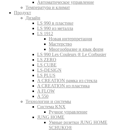
Автоматическое управление
Температура и климат
Продукт
Дизайн
LS 990 в пластике
LS 990 из металла
LS 1912
Новая интерпретация
Мастерство
Многообразие и язык форм
LS 990 Les Couleurs ® Le Corbusier
LS ZERO
LS CUBE
LS-DESIGN
LS PLUS
A CREATION рамка из стекла
A CREATION из пластика
A FLOW
A 550
Технологии и системы
Система KNX
Ручное управление
JUNG HOME
Умные розетки JUNG HOME
SCHUKO®