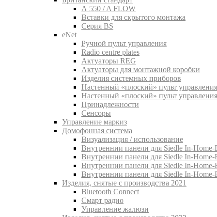
A 550 / A FLOW
Вставки для скрытого монтажа
Серия BS
eNet
Pучной пульт управления
Radio centre plates
Актуаторы REG
Актуаторы для монтажной коробки
Изделия системных приборов
Настенный «плоский» пульт управления
Настенный «плоский» пульт управления
Принадлежности
Сенсоры
Управление маркиз
Домофонная система
Визуализация / использование
Внутреннии панели для Siedle In-Home-B
Внутреннии панели для Siedle In-Home-
Внутреннии панели для Siedle In-Home-
Внутреннии панели для Siedle In-Home-
Изделия, снятые с производства 2021
Bluetooth Connect
Смарт радио
Управление жалюзи