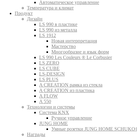
Автоматическое управление
Температура и климат
Продукт
Дизайн
LS 990 в пластике
LS 990 из металла
LS 1912
Новая интерпретация
Мастерство
Многообразие и язык форм
LS 990 Les Couleurs ® Le Corbusier
LS ZERO
LS CUBE
LS-DESIGN
LS PLUS
A CREATION рамка из стекла
A CREATION из пластика
A FLOW
A 550
Технологии и системы
Система KNX
Ручное управление
JUNG HOME
Умные розетки JUNG HOME SCHUKO
Награды