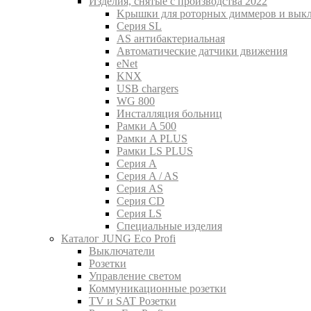
Изделия, снятые с производства 2022
Kрышки для роторных диммеров и вык
Серия SL
AS антибактериальная
Aвтоматические датчики движения
eNet
KNX
USB chargers
WG 800
Инсталляция больниц
Рамки A 500
Рамки A PLUS
Рамки LS PLUS
Серия A
Серия A / AS
Серия AS
Серия CD
Серия LS
Специальные изделия
Каталог JUNG Eco Profi
Выключатели
Розетки
Управление светом
Коммуникационные розетки
TV и SAT Розетки