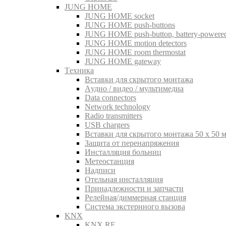
JUNG HOME
JUNG HOME socket
JUNG HOME push-buttons
JUNG HOME push-button, battery-powere
JUNG HOME motion detectors
JUNG HOME room thermostat
JUNG HOME gateway
Tехника
Вставки для скрытого монтажа
Aудио / видео / мультимедиа
Data connectors
Network technology
Radio transmitters
USB chargers
Вставки для скрытого монтажа 50 x 50 
Защита от перенапряжения
Инсталляция больниц
Метеостанция
Надписи
Отельная инсталляция
Принадлежности и запчасти
Релейная/диммерная станция
Система экстернного вызова
KNX
KNX RF