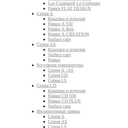
Les Couleurs® Le Corbusier
Рамки FLAT DESIGN
Серия A
Крышки и изделия
Рамки A 550
Рамки A flow
Рамки A CREATION
Surface caps
Серия AS
Крышки и изделия
Surface caps
Рамки
Регуляция температуры
Серия A / AS
Серия CD
Серия LS
Серия CD
Крышки и изделия
Рамки CD 500
Рамки CD PLUS
Surface caps
Индикаторные лампы
Серия A
Серия AS
Серия LS