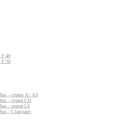
 F 40
 F 50
us – серии A / AS
Bus – серия CD
Bus – серия LS
Bus – Стандарт