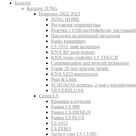
Каталог
Каталог JUNG
Новинки 2022-2023
JUNG HOME
Регуляция температуры
Розетки с USB-интерфейсом, настоящий
Накладка на роторный механизм
Radio transmitters
LS 1912, matt lacquering
KNX RF push-buttons
KNX room controller LS TOUCH
Communication and network technology
Frame 28 mm structure height
KNX LED-контроллер
Plug & Light
SCHUKO®-розетка, 2-ная с изолирующ
SILVERPLUS®
Серия LS
Крышки и изделия
Рамки LS 990
Рамки LS-DESIGN
Рамки LS PLUS
LS 1912
LS ZERO
Surface caps LS CUBE