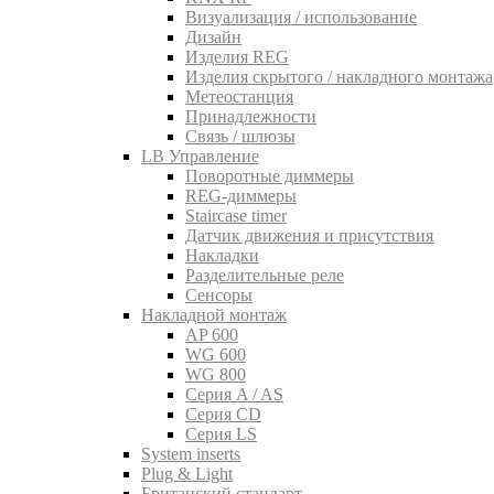
Визуализация / использование
Дизайн
Изделия REG
Изделия скрытого / накладного монтажа
Метеостанция
Принадлежности
Связь / шлюзы
LB Управление
Поворотные диммеры
REG-диммеры
Staircase timer
Датчик движения и присутствия
Накладки
Разделительные реле
Сенсоры
Накладной монтаж
AP 600
WG 600
WG 800
Серия A / AS
Серия CD
Серия LS
System inserts
Plug & Light
Британский стандарт