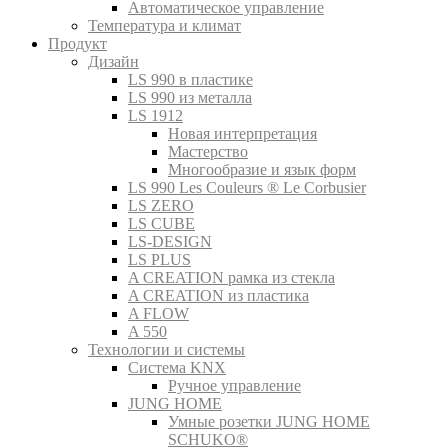
Автоматическое управление
Температура и климат
Продукт
Дизайн
LS 990 в пластике
LS 990 из металла
LS 1912
Новая интерпретация
Мастерство
Многообразие и язык форм
LS 990 Les Couleurs ® Le Corbusier
LS ZERO
LS CUBE
LS-DESIGN
LS PLUS
A CREATION рамка из стекла
A CREATION из пластика
A FLOW
A 550
Технологии и системы
Система KNX
Ручное управление
JUNG HOME
Умные розетки JUNG HOME
SCHUKO®