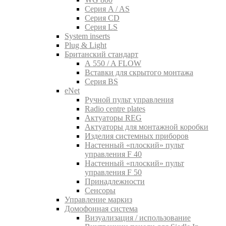
Серия A / AS
Серия CD
Серия LS
System inserts
Plug & Light
Британский стандарт
A 550 / A FLOW
Вставки для скрытого монтажа
Серия BS
eNet
Pучной пульт управления
Radio centre plates
Актуаторы REG
Актуаторы для монтажной коробки
Изделия системных приборов
Настенный «плоский» пульт
управления F 40
Настенный «плоский» пульт
управления F 50
Принадлежности
Сенсоры
Управление маркиз
Домофонная система
Визуализация / использование