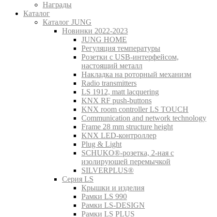
Награды
Каталог
Каталог JUNG
Новинки 2022-2023
JUNG HOME
Регуляция температуры
Розетки с USB-интерфейсом,
настоящий металл
Накладка на роторный механизм
Radio transmitters
LS 1912, matt lacquering
KNX RF push-buttons
KNX room controller LS TOUCH
Communication and network technology
Frame 28 mm structure height
KNX LED-контроллер
Plug & Light
SCHUKO®-розетка, 2-ная с
изолирующей перемычкой
SILVERPLUS®
Серия LS
Крышки и изделия
Рамки LS 990
Рамки LS-DESIGN
Рамки LS PLUS