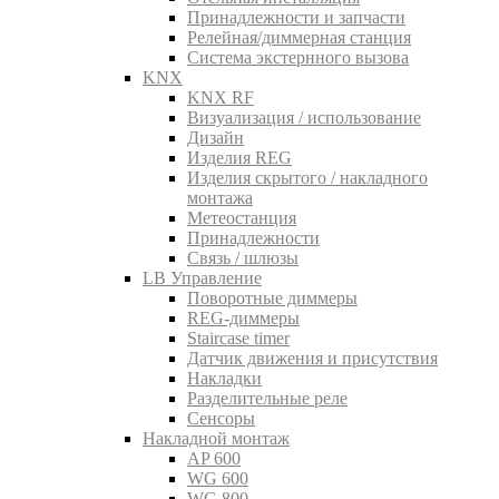
Принадлежности и запчасти
Релейная/диммерная станция
Система экстернного вызова
KNX
KNX RF
Визуализация / использование
Дизайн
Изделия REG
Изделия скрытого / накладного
монтажа
Метеостанция
Принадлежности
Связь / шлюзы
LB Управление
Поворотные диммеры
REG-диммеры
Staircase timer
Датчик движения и присутствия
Накладки
Разделительные реле
Сенсоры
Накладной монтаж
AP 600
WG 600
WG 800