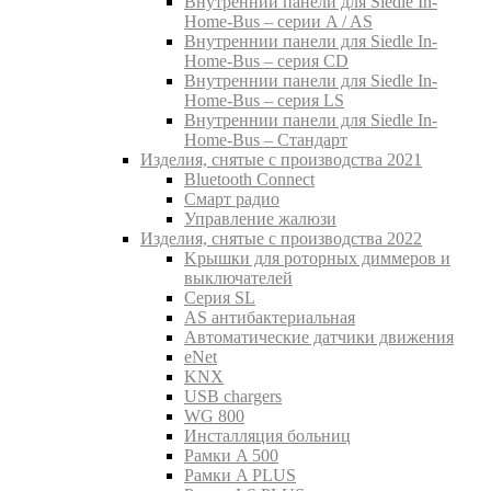
Внутреннии панели для Siedle In-
Home-Bus – серии A / AS
Внутреннии панели для Siedle In-
Home-Bus – серия CD
Внутреннии панели для Siedle In-
Home-Bus – серия LS
Внутреннии панели для Siedle In-
Home-Bus – Стандарт
Изделия, снятые с производства 2021
Bluetooth Connect
Смарт радио
Управление жалюзи
Изделия, снятые с производства 2022
Kрышки для роторных диммеров и
выключателей
Серия SL
AS антибактериальная
Aвтоматические датчики движения
eNet
KNX
USB chargers
WG 800
Инсталляция больниц
Рамки A 500
Рамки A PLUS