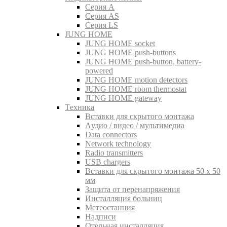
Серия A
Серия AS
Серия LS
JUNG HOME
JUNG HOME socket
JUNG HOME push-buttons
JUNG HOME push-button, battery-
powered
JUNG HOME motion detectors
JUNG HOME room thermostat
JUNG HOME gateway
Tехника
Вставки для скрытого монтажа
Aудио / видео / мультимедиа
Data connectors
Network technology
Radio transmitters
USB chargers
Вставки для скрытого монтажа 50 x 50
мм
Защита от перенапряжения
Инсталляция больниц
Метеостанция
Надписи
Отельная инсталляция