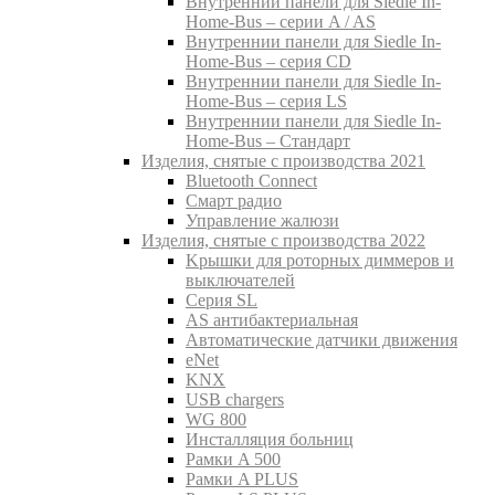
Внутреннии панели для Siedle In-
Home-Bus – серии A / AS
Внутреннии панели для Siedle In-
Home-Bus – серия CD
Внутреннии панели для Siedle In-
Home-Bus – серия LS
Внутреннии панели для Siedle In-
Home-Bus – Стандарт
Изделия, снятые с производства 2021
Bluetooth Connect
Смарт радио
Управление жалюзи
Изделия, снятые с производства 2022
Kрышки для роторных диммеров и
выключателей
Серия SL
AS антибактериальная
Aвтоматические датчики движения
eNet
KNX
USB chargers
WG 800
Инсталляция больниц
Рамки A 500
Рамки A PLUS