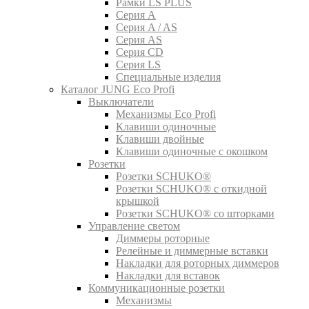
Рамки LS PLUS
Серия A
Серия A / AS
Серия AS
Серия CD
Серия LS
Специальные изделия
Каталог JUNG Eco Profi
Выключатели
Механизмы Eco Profi
Клавиши одиночные
Клавиши двойные
Клавиши одиночные с окошком
Розетки
Розетки SCHUKO®
Розетки SCHUKO® с откидной
крышкой
Розетки SCHUKO® со шторками
Управление светом
Диммеры роторные
Релейные и диммерные вставки
Накладки для роторных диммеров
Накладки для вставок
Коммуникационные розетки
Механизмы