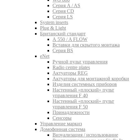
Серия A / AS
Серия CD
Серия LS
System inserts
Plug & Light
Британский стандарт
A 550 / A FLOW
Вставки для скрытого монтажа
Серия BS
eNet
Pучной пульт управления
Radio centre plates
Актуаторы REG
Актуаторы для монтажной коробки
Изделия системных приборов
Настенный «плоский» пульт
управления F 40
Настенный «плоский» пульт
управления F 50
Принадлежности
Сенсоры
Управление маркиз
Домофонная система
Визуализация / использование