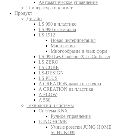
Автоматическое управление
Температура и климат
Продукт
Дизайн
LS 990 в пластике
LS 990 из металла
LS 1912
Новая интерпретация
Мастерство
Многообразие и язык форм
LS 990 Les Couleurs ® Le Corbusier
LS ZERO
LS CUBE
LS-DESIGN
LS PLUS
A CREATION рамка из стекла
A CREATION из пластика
A FLOW
A 550
Технологии и системы
Система KNX
Ручное управление
JUNG HOME
Умные розетки JUNG HOME
SCHUKO®