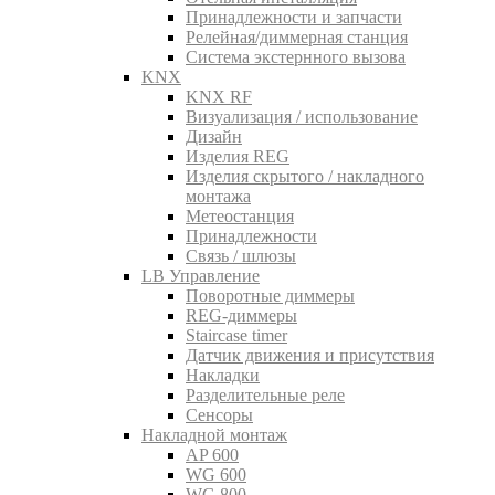
Принадлежности и запчасти
Релейная/диммерная станция
Система экстернного вызова
KNX
KNX RF
Визуализация / использование
Дизайн
Изделия REG
Изделия скрытого / накладного
монтажа
Метеостанция
Принадлежности
Связь / шлюзы
LB Управление
Поворотные диммеры
REG-диммеры
Staircase timer
Датчик движения и присутствия
Накладки
Разделительные реле
Сенсоры
Накладной монтаж
AP 600
WG 600
WG 800