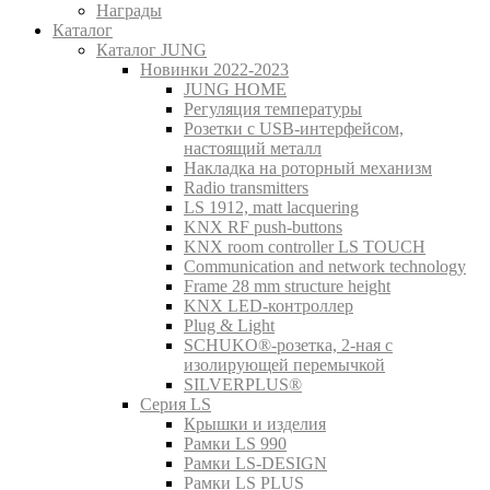
Награды
Каталог
Каталог JUNG
Новинки 2022-2023
JUNG HOME
Регуляция температуры
Розетки с USB-интерфейсом,
настоящий металл
Накладка на роторный механизм
Radio transmitters
LS 1912, matt lacquering
KNX RF push-buttons
KNX room controller LS TOUCH
Communication and network technology
Frame 28 mm structure height
KNX LED-контроллер
Plug & Light
SCHUKO®-розетка, 2-ная с
изолирующей перемычкой
SILVERPLUS®
Серия LS
Крышки и изделия
Рамки LS 990
Рамки LS-DESIGN
Рамки LS PLUS