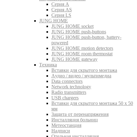
Серия A
Серия AS
Серия LS
JUNG HOME
JUNG HOME socket
JUNG HOME push-buttons
JUNG HOME push-button, battery-
powered
JUNG HOME motion detectors
JUNG HOME room thermostat
JUNG HOME gateway
Tехника
Вставки для скрытого монтажа
Aудио / видео / мультимедиа
Data connectors
Network technology
Radio transmitters
USB chargers
Вставки для скрытого монтажа 50 x 50
мм
Защита от перенапряжения
Инсталляция больниц
Метеостанция
Надписи
Отельная инсталляция