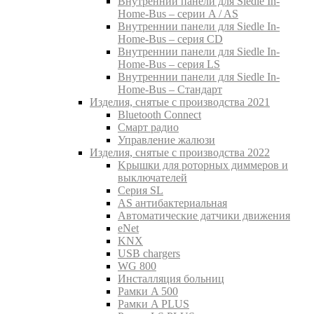
Внутреннии панели для Siedle In-
Home-Bus – серии A / AS
Внутреннии панели для Siedle In-
Home-Bus – серия CD
Внутреннии панели для Siedle In-
Home-Bus – серия LS
Внутреннии панели для Siedle In-
Home-Bus – Стандарт
Изделия, снятые с производства 2021
Bluetooth Connect
Смарт радио
Управление жалюзи
Изделия, снятые с производства 2022
Kрышки для роторных диммеров и
выключателей
Серия SL
AS антибактериальная
Aвтоматические датчики движения
eNet
KNX
USB chargers
WG 800
Инсталляция больниц
Рамки A 500
Рамки A PLUS