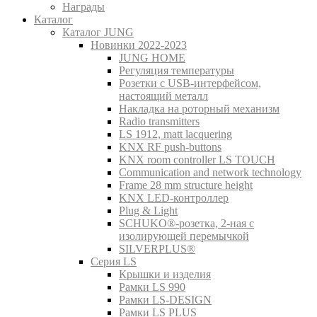
Награды
Каталог
Каталог JUNG
Новинки 2022-2023
JUNG HOME
Регуляция температуры
Розетки с USB-интерфейсом,
настоящий металл
Накладка на роторный механизм
Radio transmitters
LS 1912, matt lacquering
KNX RF push-buttons
KNX room controller LS TOUCH
Communication and network technology
Frame 28 mm structure height
KNX LED-контроллер
Plug & Light
SCHUKO®-розетка, 2-ная с
изолирующей перемычкой
SILVERPLUS®
Серия LS
Крышки и изделия
Рамки LS 990
Рамки LS-DESIGN
Рамки LS PLUS