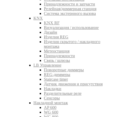
Принадлежности и запчасти
Релейная/диммерная станция
Система экстернного вызова
KNX
KNX RF
Визуализация / использование
Дизайн
Изделия REG
Изделия скрытого / накладного
монтажа
Метеостанция
Принадлежности
Связь / шлюзы
LB Управление
Поворотные диммеры
REG-диммеры
Staircase timer
Датчик движения и присутствия
Накладки
Разделительные реле
Сенсоры
Накладной монтаж
AP 600
WG 600
WG 800