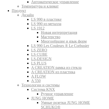
Автоматическое управление
Температура и климат
Продукт
Дизайн
LS 990 в пластике
LS 990 из металла
LS 1912
Новая интерпретация
Мастерство
Многообразие и язык форм
LS 990 Les Couleurs ® Le Corbusier
LS ZERO
LS CUBE
LS-DESIGN
LS PLUS
A CREATION рамка из стекла
A CREATION из пластика
A FLOW
A 550
Технологии и системы
Система KNX
Ручное управление
JUNG HOME
Умные розетки JUNG HOME
SCHUKO®