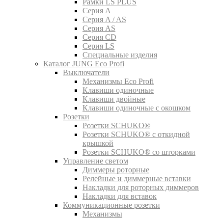
Рамки LS PLUS
Серия A
Серия A / AS
Серия AS
Серия CD
Серия LS
Специальные изделия
Каталог JUNG Eco Profi
Выключатели
Механизмы Eco Profi
Клавиши одиночные
Клавиши двойные
Клавиши одиночные с окошком
Розетки
Розетки SCHUKO®
Розетки SCHUKO® с откидной
крышкой
Розетки SCHUKO® со шторками
Управление светом
Диммеры роторные
Релейные и диммерные вставки
Накладки для роторных диммеров
Накладки для вставок
Коммуникационные розетки
Механизмы