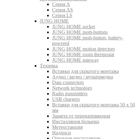
Серия A
Серия AS
Серия LS
JUNG HOME
JUNG HOME socket
JUNG HOME push-buttons
JUNG HOME push-button, battery-
powered
JUNG HOME motion detectors
JUNG HOME room thermostat
JUNG HOME gateway
Tехника
Вставки для скрытого монтажа
Aудио / видео / мультимедиа
Data connectors
Network technology
Radio transmitters
USB chargers
Вставки для скрытого монтажа 50 x 50
мм
Защита от перенапряжения
Инсталляция больниц
Метеостанция
Надписи
Отельная инсталляция