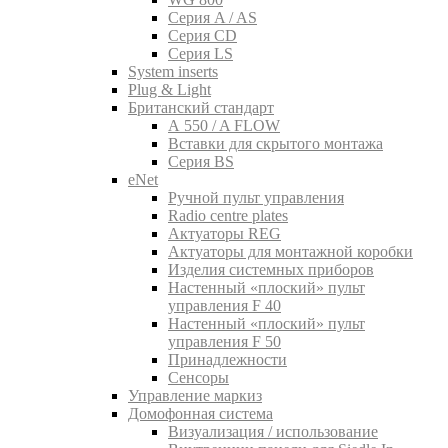
Серия A / AS
Серия CD
Серия LS
System inserts
Plug & Light
Британский стандарт
A 550 / A FLOW
Вставки для скрытого монтажа
Серия BS
eNet
Pучной пульт управления
Radio centre plates
Актуаторы REG
Актуаторы для монтажной коробки
Изделия системных приборов
Настенный «плоский» пульт
управления F 40
Настенный «плоский» пульт
управления F 50
Принадлежности
Сенсоры
Управление маркиз
Домофонная система
Визуализация / использование