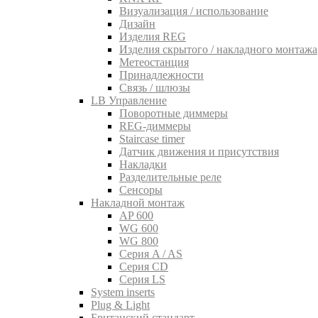
Визуализация / использование
Дизайн
Изделия REG
Изделия скрытого / накладного монтажа
Метеостанция
Принадлежности
Связь / шлюзы
LB Управление
Поворотные диммеры
REG-диммеры
Staircase timer
Датчик движения и присутствия
Накладки
Разделительные реле
Сенсоры
Накладной монтаж
AP 600
WG 600
WG 800
Серия A / AS
Серия CD
Серия LS
System inserts
Plug & Light
Британский стандарт