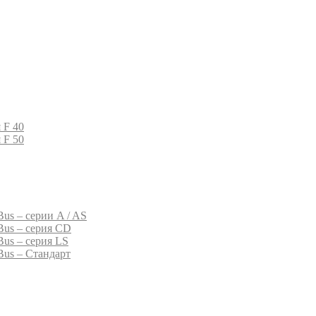
 F 40
 F 50
us – серии A / AS
Bus – серия CD
Bus – серия LS
Bus – Стандарт