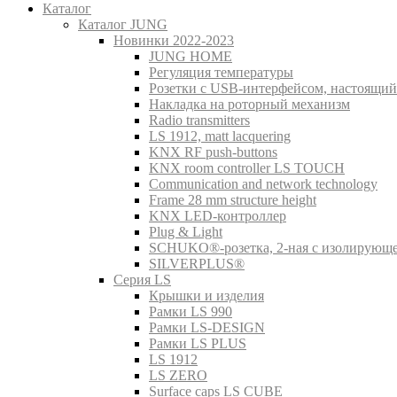
Каталог
Каталог JUNG
Новинки 2022-2023
JUNG HOME
Регуляция температуры
Розетки с USB-интерфейсом, настоящий
Накладка на роторный механизм
Radio transmitters
LS 1912, matt lacquering
KNX RF push-buttons
KNX room controller LS TOUCH
Communication and network technology
Frame 28 mm structure height
KNX LED-контроллер
Plug & Light
SCHUKO®-розетка, 2-ная с изолирующ
SILVERPLUS®
Серия LS
Крышки и изделия
Рамки LS 990
Рамки LS-DESIGN
Рамки LS PLUS
LS 1912
LS ZERO
Surface caps LS CUBE