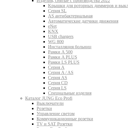
Изделия, снятые с производства 2022
Kрышки для роторных диммеров и вык
Серия SL
AS антибактериальная
Aвтоматические датчики движения
eNet
KNX
USB chargers
WG 800
Инсталляция больниц
Рамки A 500
Рамки A PLUS
Рамки LS PLUS
Серия A
Серия A / AS
Серия AS
Серия CD
Серия LS
Специальные изделия
Каталог JUNG Eco Profi
Выключатели
Розетки
Управление светом
Коммуникационные розетки
TV и SAT Розетки