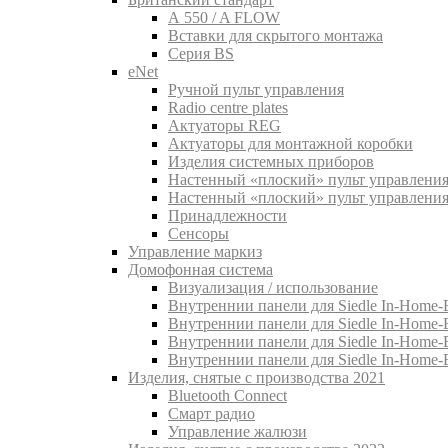
A 550 / A FLOW
Вставки для скрытого монтажа
Серия BS
eNet
Pучной пульт управления
Radio centre plates
Актуаторы REG
Актуаторы для монтажной коробки
Изделия системных приборов
Настенный «плоский» пульт управления
Настенный «плоский» пульт управления
Принадлежности
Сенсоры
Управление маркиз
Домофонная система
Визуализация / использование
Внутреннии панели для Siedle In-Home-B
Внутреннии панели для Siedle In-Home-
Внутреннии панели для Siedle In-Home-
Внутреннии панели для Siedle In-Home-
Изделия, снятые с производства 2021
Bluetooth Connect
Смарт радио
Управление жалюзи