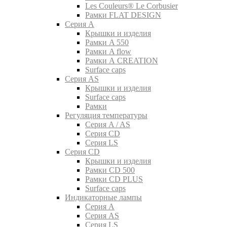
Les Couleurs® Le Corbusier
Рамки FLAT DESIGN
Серия A
Крышки и изделия
Рамки A 550
Рамки A flow
Рамки A CREATION
Surface caps
Серия AS
Крышки и изделия
Surface caps
Рамки
Регуляция температуры
Серия A / AS
Серия CD
Серия LS
Серия CD
Крышки и изделия
Рамки CD 500
Рамки CD PLUS
Surface caps
Индикаторные лампы
Серия A
Серия AS
Серия LS