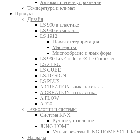
Автоматическое управление
Температура и климат
Продукт
Дизайн
LS 990 в пластике
LS 990 из металла
LS 1912
Новая интерпретация
Мастерство
Многообразие и язык форм
LS 990 Les Couleurs ® Le Corbusier
LS ZERO
LS CUBE
LS-DESIGN
LS PLUS
A CREATION рамка из стекла
A CREATION из пластика
A FLOW
A 550
Технологии и системы
Система KNX
Ручное управление
JUNG HOME
Умные розетки JUNG HOME SCHUKO
Награды