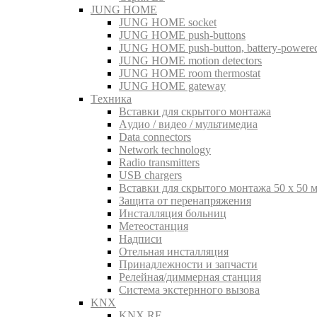
JUNG HOME
JUNG HOME socket
JUNG HOME push-buttons
JUNG HOME push-button, battery-powere
JUNG HOME motion detectors
JUNG HOME room thermostat
JUNG HOME gateway
Tехника
Вставки для скрытого монтажа
Aудио / видео / мультимедиа
Data connectors
Network technology
Radio transmitters
USB chargers
Вставки для скрытого монтажа 50 x 50 
Защита от перенапряжения
Инсталляция больниц
Метеостанция
Надписи
Отельная инсталляция
Принадлежности и запчасти
Релейная/диммерная станция
Система экстернного вызова
KNX
KNX RF