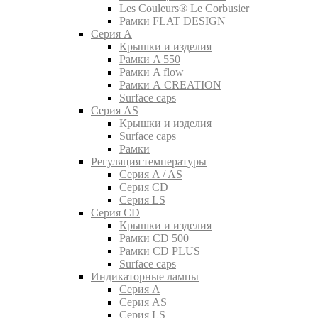
Les Couleurs® Le Corbusier
Рамки FLAT DESIGN
Серия A
Крышки и изделия
Рамки A 550
Рамки A flow
Рамки A CREATION
Surface caps
Серия AS
Крышки и изделия
Surface caps
Рамки
Регуляция температуры
Серия A / AS
Серия CD
Серия LS
Серия CD
Крышки и изделия
Рамки CD 500
Рамки CD PLUS
Surface caps
Индикаторные лампы
Серия A
Серия AS
Серия LS