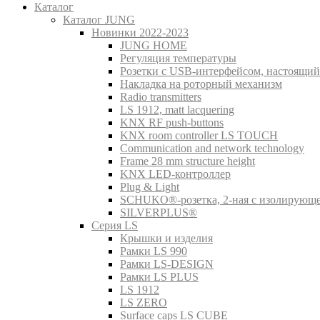
Каталог
Каталог JUNG
Новинки 2022-2023
JUNG HOME
Регуляция температуры
Розетки с USB-интерфейсом, настоящий
Накладка на роторный механизм
Radio transmitters
LS 1912, matt lacquering
KNX RF push-buttons
KNX room controller LS TOUCH
Communication and network technology
Frame 28 mm structure height
KNX LED-контроллер
Plug & Light
SCHUKO®-розетка, 2-ная с изолирующ
SILVERPLUS®
Серия LS
Крышки и изделия
Рамки LS 990
Рамки LS-DESIGN
Рамки LS PLUS
LS 1912
LS ZERO
Surface caps LS CUBE