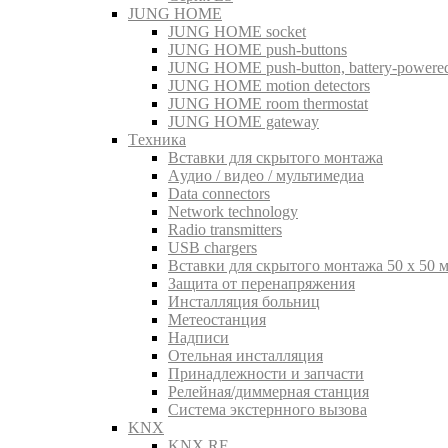
JUNG HOME
JUNG HOME socket
JUNG HOME push-buttons
JUNG HOME push-button, battery-powere
JUNG HOME motion detectors
JUNG HOME room thermostat
JUNG HOME gateway
Tехника
Вставки для скрытого монтажа
Aудио / видео / мультимедиа
Data connectors
Network technology
Radio transmitters
USB chargers
Вставки для скрытого монтажа 50 x 50 
Защита от перенапряжения
Инсталляция больниц
Метеостанция
Надписи
Отельная инсталляция
Принадлежности и запчасти
Релейная/диммерная станция
Система экстернного вызова
KNX
KNX RF