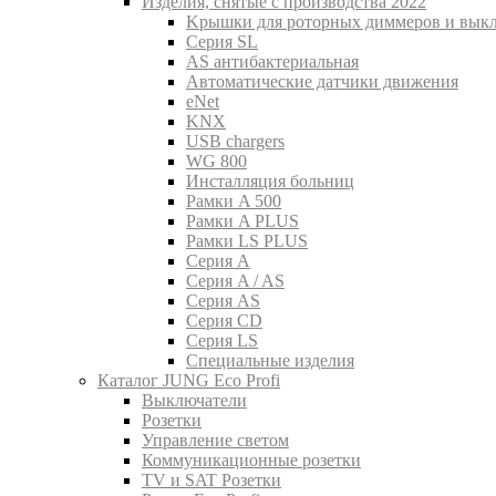
Изделия, снятые с производства 2022
Kрышки для роторных диммеров и вык
Серия SL
AS антибактериальная
Aвтоматические датчики движения
eNet
KNX
USB chargers
WG 800
Инсталляция больниц
Рамки A 500
Рамки A PLUS
Рамки LS PLUS
Серия A
Серия A / AS
Серия AS
Серия CD
Серия LS
Специальные изделия
Каталог JUNG Eco Profi
Выключатели
Розетки
Управление светом
Коммуникационные розетки
TV и SAT Розетки