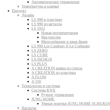
Автоматическое управление
Температура и климат
Продукт
Дизайн
LS 990 в пластике
LS 990 из металла
LS 1912
Новая интерпретация
Мастерство
Многообразие и язык форм
LS 990 Les Couleurs ® Le Corbusier
LS ZERO
LS CUBE
LS-DESIGN
LS PLUS
A CREATION рамка из стекла
A CREATION из пластика
A FLOW
A 550
Технологии и системы
Система KNX
Ручное управление
JUNG HOME
Умные розетки JUNG HOME SCHUKO
Награды