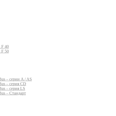
 F 40
 F 50
us – серии A / AS
Bus – серия CD
Bus – серия LS
Bus – Стандарт