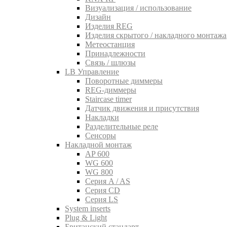
Визуализация / использование
Дизайн
Изделия REG
Изделия скрытого / накладного монтажа
Метеостанция
Принадлежности
Связь / шлюзы
LB Управление
Поворотные диммеры
REG-диммеры
Staircase timer
Датчик движения и присутствия
Накладки
Разделительные реле
Сенсоры
Накладной монтаж
AP 600
WG 600
WG 800
Серия A / AS
Серия CD
Серия LS
System inserts
Plug & Light
Британский стандарт