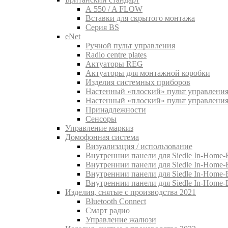
A 550 / A FLOW
Вставки для скрытого монтажа
Серия BS
eNet
Pучной пульт управления
Radio centre plates
Актуаторы REG
Актуаторы для монтажной коробки
Изделия системных приборов
Настенный «плоский» пульт управления
Настенный «плоский» пульт управления
Принадлежности
Сенсоры
Управление маркиз
Домофонная система
Визуализация / использование
Внутреннии панели для Siedle In-Home-B
Внутреннии панели для Siedle In-Home-
Внутреннии панели для Siedle In-Home-
Внутреннии панели для Siedle In-Home-
Изделия, снятые с производства 2021
Bluetooth Connect
Смарт радио
Управление жалюзи