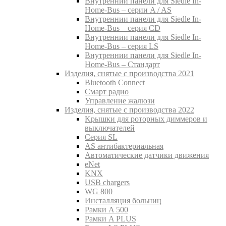
Внутреннии панели для Siedle In-
Home-Bus – серии A / AS
Внутреннии панели для Siedle In-
Home-Bus – серия CD
Внутреннии панели для Siedle In-
Home-Bus – серия LS
Внутреннии панели для Siedle In-
Home-Bus – Стандарт
Изделия, снятые с производства 2021
Bluetooth Connect
Смарт радио
Управление жалюзи
Изделия, снятые с производства 2022
Kрышки для роторных диммеров и
выключателей
Серия SL
AS антибактериальная
Aвтоматические датчики движения
eNet
KNX
USB chargers
WG 800
Инсталляция больниц
Рамки A 500
Рамки A PLUS