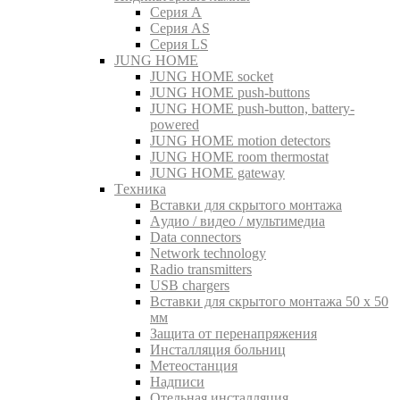
Серия A
Серия AS
Серия LS
JUNG HOME
JUNG HOME socket
JUNG HOME push-buttons
JUNG HOME push-button, battery-
powered
JUNG HOME motion detectors
JUNG HOME room thermostat
JUNG HOME gateway
Tехника
Вставки для скрытого монтажа
Aудио / видео / мультимедиа
Data connectors
Network technology
Radio transmitters
USB chargers
Вставки для скрытого монтажа 50 x 50
мм
Защита от перенапряжения
Инсталляция больниц
Метеостанция
Надписи
Отельная инсталляция