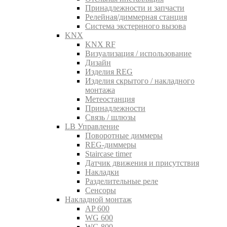
Принадлежности и запчасти
Релейная/диммерная станция
Система экстернного вызова
KNX
KNX RF
Визуализация / использование
Дизайн
Изделия REG
Изделия скрытого / накладного
монтажа
Метеостанция
Принадлежности
Связь / шлюзы
LB Управление
Поворотные диммеры
REG-диммеры
Staircase timer
Датчик движения и присутствия
Накладки
Разделительные реле
Сенсоры
Накладной монтаж
AP 600
WG 600
WG 800