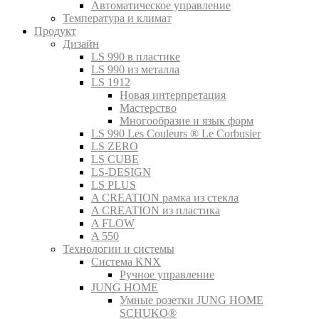
Автоматическое управление
Температура и климат
Продукт
Дизайн
LS 990 в пластике
LS 990 из металла
LS 1912
Новая интерпретация
Мастерство
Многообразие и язык форм
LS 990 Les Couleurs ® Le Corbusier
LS ZERO
LS CUBE
LS-DESIGN
LS PLUS
A CREATION рамка из стекла
A CREATION из пластика
A FLOW
A 550
Технологии и системы
Система KNX
Ручное управление
JUNG HOME
Умные розетки JUNG HOME
SCHUKO®