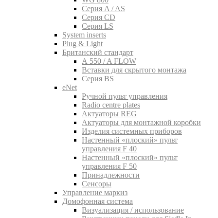
Серия A / AS
Серия CD
Серия LS
System inserts
Plug & Light
Британский стандарт
A 550 / A FLOW
Вставки для скрытого монтажа
Серия BS
eNet
Pучной пульт управления
Radio centre plates
Актуаторы REG
Актуаторы для монтажной коробки
Изделия системных приборов
Настенный «плоский» пульт
управления F 40
Настенный «плоский» пульт
управления F 50
Принадлежности
Сенсоры
Управление маркиз
Домофонная система
Визуализация / использование