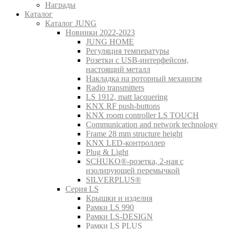
Награды
Каталог
Каталог JUNG
Новинки 2022-2023
JUNG HOME
Регуляция температуры
Розетки с USB-интерфейсом,
настоящий металл
Накладка на роторный механизм
Radio transmitters
LS 1912, matt lacquering
KNX RF push-buttons
KNX room controller LS TOUCH
Communication and network technology
Frame 28 mm structure height
KNX LED-контроллер
Plug & Light
SCHUKO®-розетка, 2-ная с
изолирующей перемычкой
SILVERPLUS®
Серия LS
Крышки и изделия
Рамки LS 990
Рамки LS-DESIGN
Рамки LS PLUS