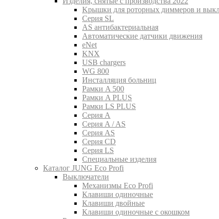
Изделия, снятые с производства 2022
Kрышки для роторных диммеров и вык
Серия SL
AS антибактериальная
Aвтоматические датчики движения
eNet
KNX
USB chargers
WG 800
Инсталляция больниц
Рамки A 500
Рамки A PLUS
Рамки LS PLUS
Серия A
Серия A / AS
Серия AS
Серия CD
Серия LS
Специальные изделия
Каталог JUNG Eco Profi
Выключатели
Механизмы Eco Profi
Клавиши одиночные
Клавиши двойные
Клавиши одиночные с окошком