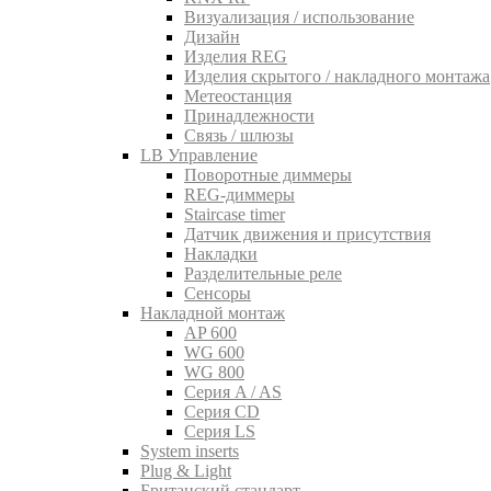
Визуализация / использование
Дизайн
Изделия REG
Изделия скрытого / накладного монтажа
Метеостанция
Принадлежности
Связь / шлюзы
LB Управление
Поворотные диммеры
REG-диммеры
Staircase timer
Датчик движения и присутствия
Накладки
Разделительные реле
Сенсоры
Накладной монтаж
AP 600
WG 600
WG 800
Серия A / AS
Серия CD
Серия LS
System inserts
Plug & Light
Британский стандарт