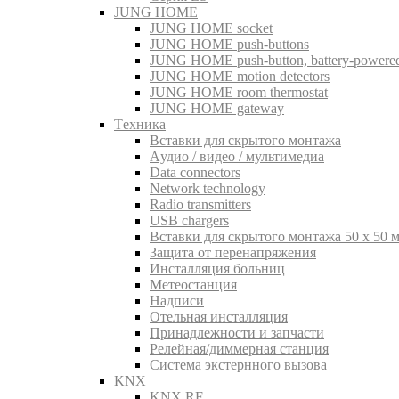
JUNG HOME
JUNG HOME socket
JUNG HOME push-buttons
JUNG HOME push-button, battery-powere
JUNG HOME motion detectors
JUNG HOME room thermostat
JUNG HOME gateway
Tехника
Вставки для скрытого монтажа
Aудио / видео / мультимедиа
Data connectors
Network technology
Radio transmitters
USB chargers
Вставки для скрытого монтажа 50 x 50 
Защита от перенапряжения
Инсталляция больниц
Метеостанция
Надписи
Отельная инсталляция
Принадлежности и запчасти
Релейная/диммерная станция
Система экстернного вызова
KNX
KNX RF