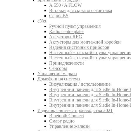
A 550 / A FLOW
Вставки для скрытого монтажа
Серия BS
eNet
Pучной пульт управления
Radio centre plates
Актуаторы REG
Актуаторы для монтажной коробки
Изделия системных приборов
Настенный «плоский» пульт управления
Настенный «плоский» пульт управления
Принадлежности
Сенсоры
Управление маркиз
Домофонная система
Визуализация / использование
Внутреннии панели для Siedle In-Home-B
Внутреннии панели для Siedle In-Home-
Внутреннии панели для Siedle In-Home-
Внутреннии панели для Siedle In-Home-
Изделия, снятые с производства 2021
Bluetooth Connect
Смарт радио
Управление жалюзи