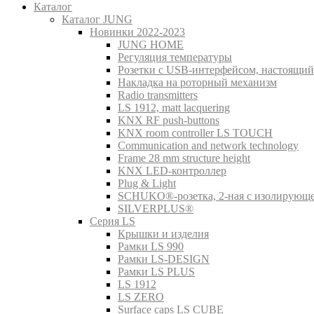
Каталог
Каталог JUNG
Новинки 2022-2023
JUNG HOME
Регуляция температуры
Розетки с USB-интерфейсом, настоящий
Накладка на роторный механизм
Radio transmitters
LS 1912, matt lacquering
KNX RF push-buttons
KNX room controller LS TOUCH
Communication and network technology
Frame 28 mm structure height
KNX LED-контроллер
Plug & Light
SCHUKO®-розетка, 2-ная с изолирующ
SILVERPLUS®
Серия LS
Крышки и изделия
Рамки LS 990
Рамки LS-DESIGN
Рамки LS PLUS
LS 1912
LS ZERO
Surface caps LS CUBE