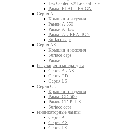
Les Couleurs® Le Corbusier
Рамки FLAT DESIGN
Серия A
Крышки и изделия
Рамки A 550
Рамки A flow
Рамки A CREATION
Surface caps
Серия AS
Крышки и изделия
Surface caps
Рамки
Регуляция температуры
Серия A / AS
Серия CD
Серия LS
Серия CD
Крышки и изделия
Рамки CD 500
Рамки CD PLUS
Surface caps
Индикаторные лампы
Серия A
Серия AS
Серия LS