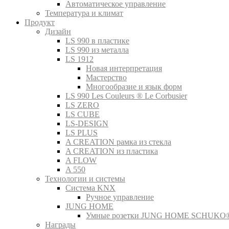
Автоматическое управление
Температура и климат
Продукт
Дизайн
LS 990 в пластике
LS 990 из металла
LS 1912
Новая интерпретация
Мастерство
Многообразие и язык форм
LS 990 Les Couleurs ® Le Corbusier
LS ZERO
LS CUBE
LS-DESIGN
LS PLUS
A CREATION рамка из стекла
A CREATION из пластика
A FLOW
A 550
Технологии и системы
Система KNX
Ручное управление
JUNG HOME
Умные розетки JUNG HOME SCHUKO
Награды