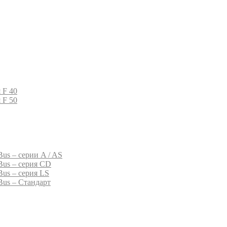
 F 40
 F 50
us – серии A / AS
Bus – серия CD
Bus – серия LS
Bus – Стандарт