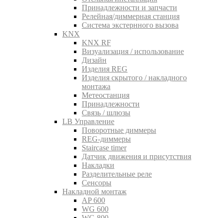
Принадлежности и запчасти
Релейная/диммерная станция
Система экстернного вызова
KNX
KNX RF
Визуализация / использование
Дизайн
Изделия REG
Изделия скрытого / накладного
монтажа
Метеостанция
Принадлежности
Связь / шлюзы
LB Управление
Поворотные диммеры
REG-диммеры
Staircase timer
Датчик движения и присутствия
Накладки
Разделительные реле
Сенсоры
Накладной монтаж
AP 600
WG 600
WG 800