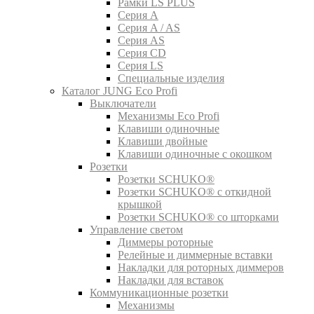
Рамки LS PLUS
Серия A
Серия A / AS
Серия AS
Серия CD
Серия LS
Специальные изделия
Каталог JUNG Eco Profi
Выключатели
Механизмы Eco Profi
Клавиши одиночные
Клавиши двойные
Клавиши одиночные с окошком
Розетки
Розетки SCHUKO®
Розетки SCHUKO® с откидной
крышкой
Розетки SCHUKO® со шторками
Управление светом
Диммеры роторные
Релейные и диммерные вставки
Накладки для роторных диммеров
Накладки для вставок
Коммуникационные розетки
Механизмы