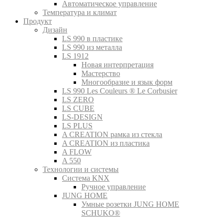
Автоматическое управление
Температура и климат
Продукт
Дизайн
LS 990 в пластике
LS 990 из металла
LS 1912
Новая интерпретация
Мастерство
Многообразие и язык форм
LS 990 Les Couleurs ® Le Corbusier
LS ZERO
LS CUBE
LS-DESIGN
LS PLUS
A CREATION рамка из стекла
A CREATION из пластика
A FLOW
A 550
Технологии и системы
Система KNX
Ручное управление
JUNG HOME
Умные розетки JUNG HOME
SCHUKO®