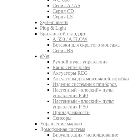
Серия A / AS
Серия CD
Серия LS
System inserts
Plug & Light
Британский стандарт
A 550 / A FLOW
Вставки для скрытого монтажа
Серия BS
eNet
Pучной пульт управления
Radio centre plates
Актуаторы REG
Актуаторы для монтажной коробки
Изделия системных приборов
Настенный «плоский» пульт
управления F 40
Настенный «плоский» пульт
управления F 50
Принадлежности
Сенсоры
Управление маркиз
Домофонная система
Визуализация / использование