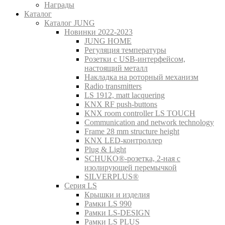
Награды
Каталог
Каталог JUNG
Новинки 2022-2023
JUNG HOME
Регуляция температуры
Розетки с USB-интерфейсом,
настоящий металл
Накладка на роторный механизм
Radio transmitters
LS 1912, matt lacquering
KNX RF push-buttons
KNX room controller LS TOUCH
Communication and network technology
Frame 28 mm structure height
KNX LED-контроллер
Plug & Light
SCHUKO®-розетка, 2-ная с
изолирующей перемычкой
SILVERPLUS®
Серия LS
Крышки и изделия
Рамки LS 990
Рамки LS-DESIGN
Рамки LS PLUS