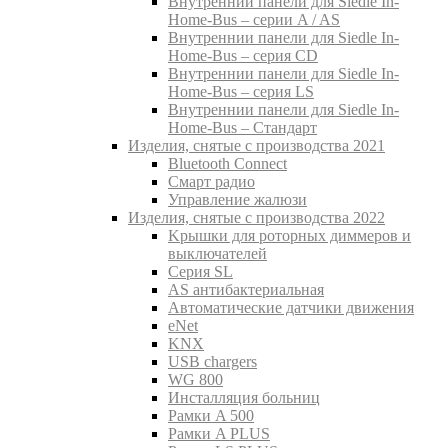
Внутреннии панели для Siedle In-
Home-Bus – серии A / AS
Внутреннии панели для Siedle In-
Home-Bus – серия CD
Внутреннии панели для Siedle In-
Home-Bus – серия LS
Внутреннии панели для Siedle In-
Home-Bus – Стандарт
Изделия, снятые с производства 2021
Bluetooth Connect
Смарт радио
Управление жалюзи
Изделия, снятые с производства 2022
Kрышки для роторных диммеров и
выключателей
Серия SL
AS антибактериальная
Aвтоматические датчики движения
eNet
KNX
USB chargers
WG 800
Инсталляция больниц
Рамки A 500
Рамки A PLUS