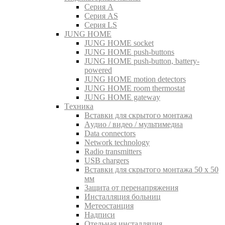
Серия A
Серия AS
Серия LS
JUNG HOME
JUNG HOME socket
JUNG HOME push-buttons
JUNG HOME push-button, battery-
powered
JUNG HOME motion detectors
JUNG HOME room thermostat
JUNG HOME gateway
Tехника
Вставки для скрытого монтажа
Aудио / видео / мультимедиа
Data connectors
Network technology
Radio transmitters
USB chargers
Вставки для скрытого монтажа 50 x 50
мм
Защита от перенапряжения
Инсталляция больниц
Метеостанция
Надписи
Отельная инсталляция