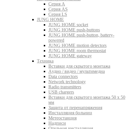
Серия A
Серия AS
Серия LS
JUNG HOME
JUNG HOME socket
JUNG HOME push-buttons
JUNG HOME push-button, battery-
powered
JUNG HOME motion detectors
JUNG HOME room thermostat
JUNG HOME gateway
Tехника
Вставки для скрытого монтажа
Aудио / видео / мультимедиа
Data connectors
Network technology
Radio transmitters
USB chargers
Вставки для скрытого монтажа 50 x 50
мм
Защита от перенапряжения
Инсталляция больниц
Метеостанция
Надписи
Отельная инсталляция