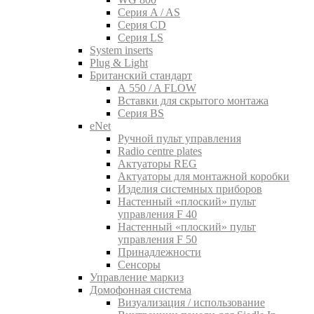
Серия A / AS
Серия CD
Серия LS
System inserts
Plug & Light
Британский стандарт
A 550 / A FLOW
Вставки для скрытого монтажа
Серия BS
eNet
Pучной пульт управления
Radio centre plates
Актуаторы REG
Актуаторы для монтажной коробки
Изделия системных приборов
Настенный «плоский» пульт
управления F 40
Настенный «плоский» пульт
управления F 50
Принадлежности
Сенсоры
Управление маркиз
Домофонная система
Визуализация / использование