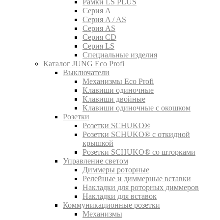
Рамки LS PLUS
Серия A
Серия A / AS
Серия AS
Серия CD
Серия LS
Специальные изделия
Каталог JUNG Eco Profi
Выключатели
Механизмы Eco Profi
Клавиши одиночные
Клавиши двойные
Клавиши одиночные с окошком
Розетки
Розетки SCHUKO®
Розетки SCHUKO® с откидной
крышкой
Розетки SCHUKO® со шторками
Управление светом
Диммеры роторные
Релейные и диммерные вставки
Накладки для роторных диммеров
Накладки для вставок
Коммуникационные розетки
Механизмы