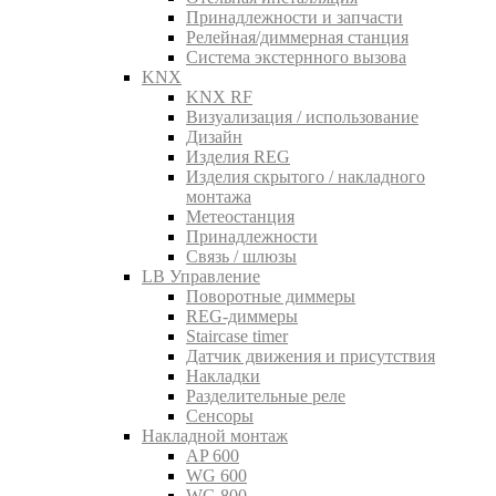
Принадлежности и запчасти
Релейная/диммерная станция
Система экстернного вызова
KNX
KNX RF
Визуализация / использование
Дизайн
Изделия REG
Изделия скрытого / накладного
монтажа
Метеостанция
Принадлежности
Связь / шлюзы
LB Управление
Поворотные диммеры
REG-диммеры
Staircase timer
Датчик движения и присутствия
Накладки
Разделительные реле
Сенсоры
Накладной монтаж
AP 600
WG 600
WG 800