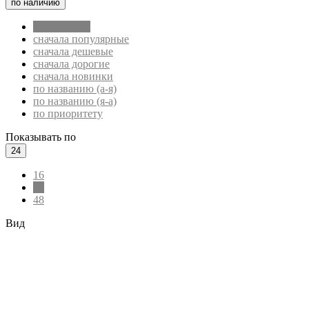
по наличию
по наличию
сначала популярные
сначала дешевые
сначала дорогие
сначала новинки
по названию (а-я)
по названию (я-а)
по приоритету
Показывать по
24
16
24
48
Вид