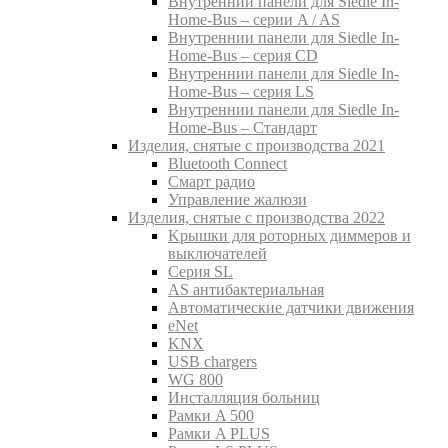
Внутреннии панели для Siedle In-
Home-Bus – серии A / AS
Внутреннии панели для Siedle In-
Home-Bus – серия CD
Внутреннии панели для Siedle In-
Home-Bus – серия LS
Внутреннии панели для Siedle In-
Home-Bus – Стандарт
Изделия, снятые с производства 2021
Bluetooth Connect
Смарт радио
Управление жалюзи
Изделия, снятые с производства 2022
Kрышки для роторных диммеров и
выключателей
Серия SL
AS антибактериальная
Aвтоматические датчики движения
eNet
KNX
USB chargers
WG 800
Инсталляция больниц
Рамки A 500
Рамки A PLUS