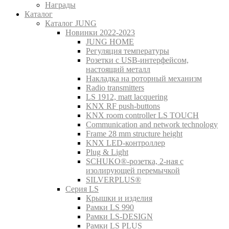
Награды
Каталог
Каталог JUNG
Новинки 2022-2023
JUNG HOME
Регуляция температуры
Розетки с USB-интерфейсом,
настоящий металл
Накладка на роторный механизм
Radio transmitters
LS 1912, matt lacquering
KNX RF push-buttons
KNX room controller LS TOUCH
Communication and network technology
Frame 28 mm structure height
KNX LED-контроллер
Plug & Light
SCHUKO®-розетка, 2-ная с
изолирующей перемычкой
SILVERPLUS®
Серия LS
Крышки и изделия
Рамки LS 990
Рамки LS-DESIGN
Рамки LS PLUS