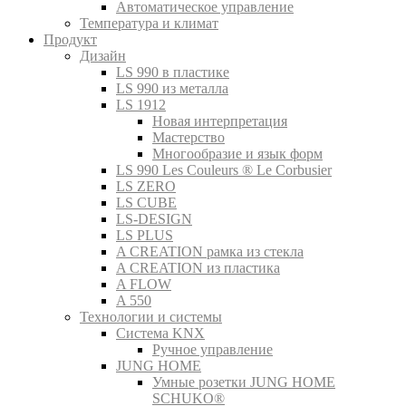
Автоматическое управление
Температура и климат
Продукт
Дизайн
LS 990 в пластике
LS 990 из металла
LS 1912
Новая интерпретация
Мастерство
Многообразие и язык форм
LS 990 Les Couleurs ® Le Corbusier
LS ZERO
LS CUBE
LS-DESIGN
LS PLUS
A CREATION рамка из стекла
A CREATION из пластика
A FLOW
A 550
Технологии и системы
Система KNX
Ручное управление
JUNG HOME
Умные розетки JUNG HOME
SCHUKO®