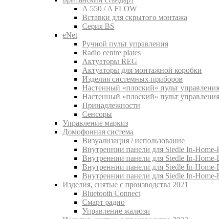
A 550 / A FLOW
Вставки для скрытого монтажа
Серия BS
eNet
Pучной пульт управления
Radio centre plates
Актуаторы REG
Актуаторы для монтажной коробки
Изделия системных приборов
Настенный «плоский» пульт управления
Настенный «плоский» пульт управления
Принадлежности
Сенсоры
Управление маркиз
Домофонная система
Визуализация / использование
Внутреннии панели для Siedle In-Home-B
Внутреннии панели для Siedle In-Home-
Внутреннии панели для Siedle In-Home-
Внутреннии панели для Siedle In-Home-
Изделия, снятые с производства 2021
Bluetooth Connect
Смарт радио
Управление жалюзи