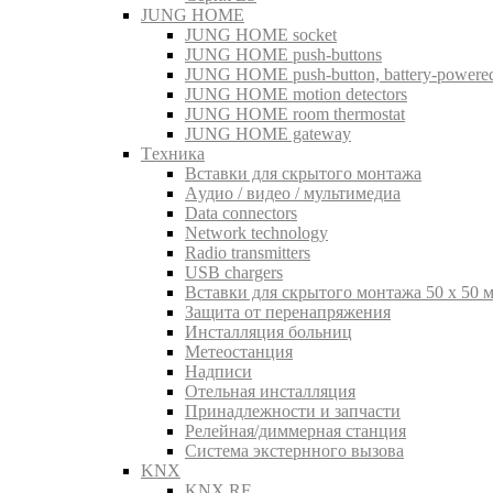
JUNG HOME
JUNG HOME socket
JUNG HOME push-buttons
JUNG HOME push-button, battery-powere
JUNG HOME motion detectors
JUNG HOME room thermostat
JUNG HOME gateway
Tехника
Вставки для скрытого монтажа
Aудио / видео / мультимедиа
Data connectors
Network technology
Radio transmitters
USB chargers
Вставки для скрытого монтажа 50 x 50 
Защита от перенапряжения
Инсталляция больниц
Метеостанция
Надписи
Отельная инсталляция
Принадлежности и запчасти
Релейная/диммерная станция
Система экстернного вызова
KNX
KNX RF