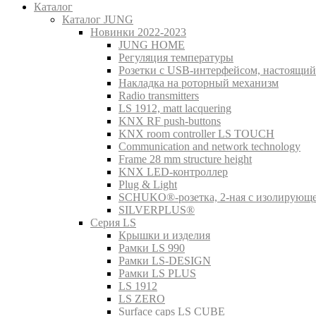
Каталог
Каталог JUNG
Новинки 2022-2023
JUNG HOME
Регуляция температуры
Розетки с USB-интерфейсом, настоящий
Накладка на роторный механизм
Radio transmitters
LS 1912, matt lacquering
KNX RF push-buttons
KNX room controller LS TOUCH
Communication and network technology
Frame 28 mm structure height
KNX LED-контроллер
Plug & Light
SCHUKO®-розетка, 2-ная с изолирующ
SILVERPLUS®
Серия LS
Крышки и изделия
Рамки LS 990
Рамки LS-DESIGN
Рамки LS PLUS
LS 1912
LS ZERO
Surface caps LS CUBE