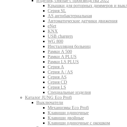
Изделия, снятые с производства 2022
Kрышки для роторных диммеров и вык
Серия SL
AS антибактериальная
Aвтоматические датчики движения
eNet
KNX
USB chargers
WG 800
Инсталляция больниц
Рамки A 500
Рамки A PLUS
Рамки LS PLUS
Серия A
Серия A / AS
Серия AS
Серия CD
Серия LS
Специальные изделия
Каталог JUNG Eco Profi
Выключатели
Механизмы Eco Profi
Клавиши одиночные
Клавиши двойные
Клавиши одиночные с окошком