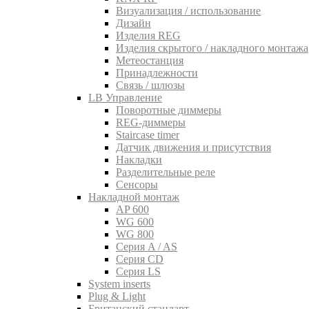
Визуализация / использование
Дизайн
Изделия REG
Изделия скрытого / накладного монтажа
Метеостанция
Принадлежности
Связь / шлюзы
LB Управление
Поворотные диммеры
REG-диммеры
Staircase timer
Датчик движения и присутствия
Накладки
Разделительные реле
Сенсоры
Накладной монтаж
AP 600
WG 600
WG 800
Серия A / AS
Серия CD
Серия LS
System inserts
Plug & Light
Британский стандарт