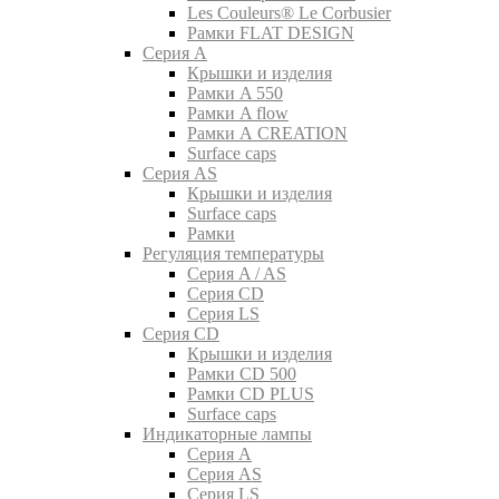
Les Couleurs® Le Corbusier
Рамки FLAT DESIGN
Серия A
Крышки и изделия
Рамки A 550
Рамки A flow
Рамки A CREATION
Surface caps
Серия AS
Крышки и изделия
Surface caps
Рамки
Регуляция температуры
Серия A / AS
Серия CD
Серия LS
Серия CD
Крышки и изделия
Рамки CD 500
Рамки CD PLUS
Surface caps
Индикаторные лампы
Серия A
Серия AS
Серия LS