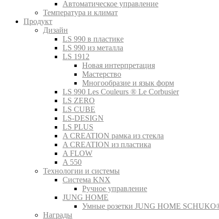
Автоматическое управление
Температура и климат
Продукт
Дизайн
LS 990 в пластике
LS 990 из металла
LS 1912
Новая интерпретация
Мастерство
Многообразие и язык форм
LS 990 Les Couleurs ® Le Corbusier
LS ZERO
LS CUBE
LS-DESIGN
LS PLUS
A CREATION рамка из стекла
A CREATION из пластика
A FLOW
A 550
Технологии и системы
Система KNX
Ручное управление
JUNG HOME
Умные розетки JUNG HOME SCHUKO
Награды