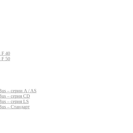
 F 40
 F 50
us – серии A / AS
Bus – серия CD
Bus – серия LS
Bus – Стандарт