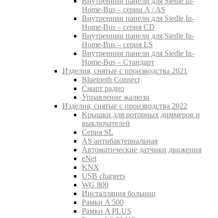
Внутреннии панели для Siedle In-
Home-Bus – серии A / AS
Внутреннии панели для Siedle In-
Home-Bus – серия CD
Внутреннии панели для Siedle In-
Home-Bus – серия LS
Внутреннии панели для Siedle In-
Home-Bus – Стандарт
Изделия, снятые с производства 2021
Bluetooth Connect
Смарт радио
Управление жалюзи
Изделия, снятые с производства 2022
Kрышки для роторных диммеров и
выключателей
Серия SL
AS антибактериальная
Aвтоматические датчики движения
eNet
KNX
USB chargers
WG 800
Инсталляция больниц
Рамки A 500
Рамки A PLUS