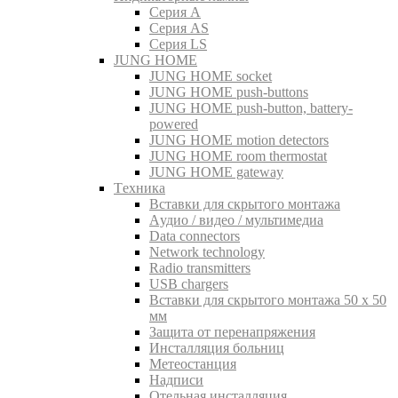
Серия A
Серия AS
Серия LS
JUNG HOME
JUNG HOME socket
JUNG HOME push-buttons
JUNG HOME push-button, battery-
powered
JUNG HOME motion detectors
JUNG HOME room thermostat
JUNG HOME gateway
Tехника
Вставки для скрытого монтажа
Aудио / видео / мультимедиа
Data connectors
Network technology
Radio transmitters
USB chargers
Вставки для скрытого монтажа 50 x 50
мм
Защита от перенапряжения
Инсталляция больниц
Метеостанция
Надписи
Отельная инсталляция