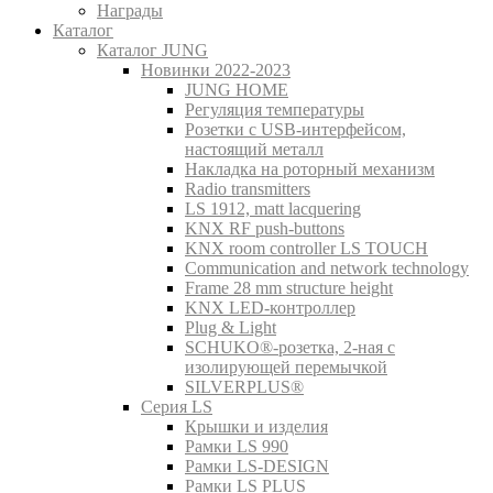
Награды
Каталог
Каталог JUNG
Новинки 2022-2023
JUNG HOME
Регуляция температуры
Розетки с USB-интерфейсом,
настоящий металл
Накладка на роторный механизм
Radio transmitters
LS 1912, matt lacquering
KNX RF push-buttons
KNX room controller LS TOUCH
Communication and network technology
Frame 28 mm structure height
KNX LED-контроллер
Plug & Light
SCHUKO®-розетка, 2-ная с
изолирующей перемычкой
SILVERPLUS®
Серия LS
Крышки и изделия
Рамки LS 990
Рамки LS-DESIGN
Рамки LS PLUS