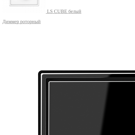
LS CUBE белый
Диммер роторный