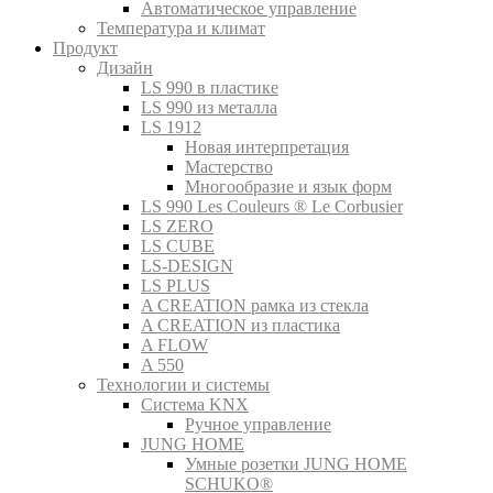
Автоматическое управление
Температура и климат
Продукт
Дизайн
LS 990 в пластике
LS 990 из металла
LS 1912
Новая интерпретация
Мастерство
Многообразие и язык форм
LS 990 Les Couleurs ® Le Corbusier
LS ZERO
LS CUBE
LS-DESIGN
LS PLUS
A CREATION рамка из стекла
A CREATION из пластика
A FLOW
A 550
Технологии и системы
Система KNX
Ручное управление
JUNG HOME
Умные розетки JUNG HOME
SCHUKO®