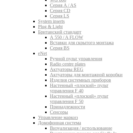
Серия A / AS
Серия CD
Серия LS
System inserts
Plug & Light
Британский стандарт
A 550 / A FLOW
Вставки для скрытого монтажа
Серия BS
eNet
Pучной пульт управления
Radio centre plates
Актуаторы REG
Актуаторы для монтажной коробки
Изделия системных приборов
Настенный «плоский» пульт
управления F 40
Настенный «плоский» пульт
управления F 50
Принадлежности
Сенсоры
Управление маркиз
Домофонная система
Визуализация / использование