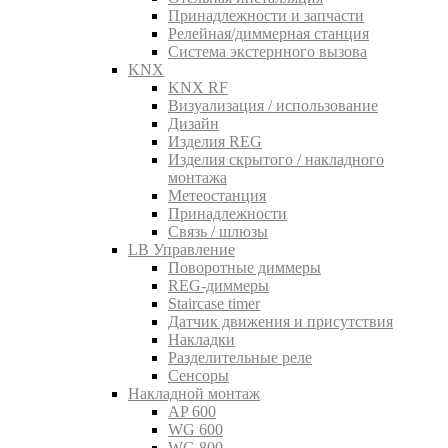
Принадлежности и запчасти
Релейная/диммерная станция
Система экстернного вызова
KNX
KNX RF
Визуализация / использование
Дизайн
Изделия REG
Изделия скрытого / накладного
монтажа
Метеостанция
Принадлежности
Связь / шлюзы
LB Управление
Поворотные диммеры
REG-диммеры
Staircase timer
Датчик движения и присутствия
Накладки
Разделительные реле
Сенсоры
Накладной монтаж
AP 600
WG 600
WG 800