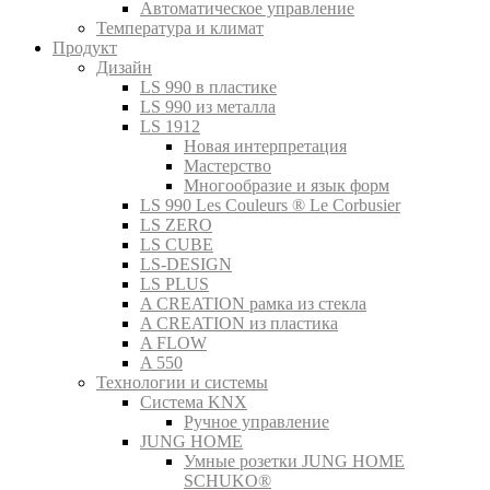
Автоматическое управление
Температура и климат
Продукт
Дизайн
LS 990 в пластике
LS 990 из металла
LS 1912
Новая интерпретация
Мастерство
Многообразие и язык форм
LS 990 Les Couleurs ® Le Corbusier
LS ZERO
LS CUBE
LS-DESIGN
LS PLUS
A CREATION рамка из стекла
A CREATION из пластика
A FLOW
A 550
Технологии и системы
Система KNX
Ручное управление
JUNG HOME
Умные розетки JUNG HOME
SCHUKO®