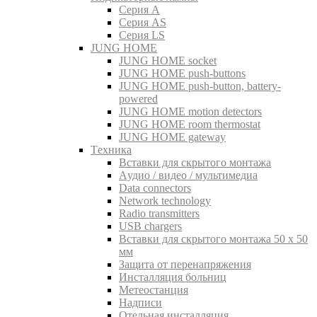
Серия A
Серия AS
Серия LS
JUNG HOME
JUNG HOME socket
JUNG HOME push-buttons
JUNG HOME push-button, battery-
powered
JUNG HOME motion detectors
JUNG HOME room thermostat
JUNG HOME gateway
Tехника
Вставки для скрытого монтажа
Aудио / видео / мультимедиа
Data connectors
Network technology
Radio transmitters
USB chargers
Вставки для скрытого монтажа 50 x 50
мм
Защита от перенапряжения
Инсталляция больниц
Метеостанция
Надписи
Отельная инсталляция