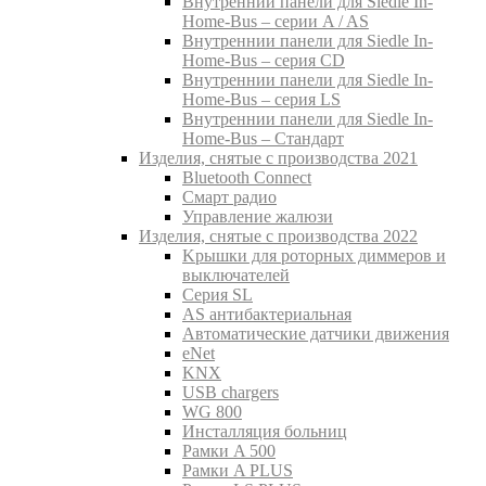
Внутреннии панели для Siedle In-
Home-Bus – серии A / AS
Внутреннии панели для Siedle In-
Home-Bus – серия CD
Внутреннии панели для Siedle In-
Home-Bus – серия LS
Внутреннии панели для Siedle In-
Home-Bus – Стандарт
Изделия, снятые с производства 2021
Bluetooth Connect
Смарт радио
Управление жалюзи
Изделия, снятые с производства 2022
Kрышки для роторных диммеров и
выключателей
Серия SL
AS антибактериальная
Aвтоматические датчики движения
eNet
KNX
USB chargers
WG 800
Инсталляция больниц
Рамки A 500
Рамки A PLUS