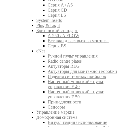
Серия A / AS
Серия CD
Серия LS
System inserts
Plug & Light
Британский стандарт
A 550 / A FLOW
Вставки для скрытого монтажа
Серия BS
eNet
Pучной пульт управления
Radio centre plates
Актуаторы REG
Актуаторы для монтажной коробки
Изделия системных приборов
Настенный «плоский» пульт
управления F 40
Настенный «плоский» пульт
управления F 50
Принадлежности
Сенсоры
Управление маркиз
Домофонная система
Визуализация / использование