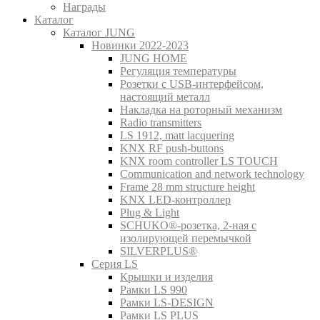
Награды
Каталог
Каталог JUNG
Новинки 2022-2023
JUNG HOME
Регуляция температуры
Розетки с USB-интерфейсом,
настоящий металл
Накладка на роторный механизм
Radio transmitters
LS 1912, matt lacquering
KNX RF push-buttons
KNX room controller LS TOUCH
Communication and network technology
Frame 28 mm structure height
KNX LED-контроллер
Plug & Light
SCHUKO®-розетка, 2-ная с
изолирующей перемычкой
SILVERPLUS®
Серия LS
Крышки и изделия
Рамки LS 990
Рамки LS-DESIGN
Рамки LS PLUS