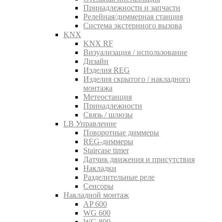
Принадлежности и запчасти
Релейная/диммерная станция
Система экстернного вызова
KNX
KNX RF
Визуализация / использование
Дизайн
Изделия REG
Изделия скрытого / накладного
монтажа
Метеостанция
Принадлежности
Связь / шлюзы
LB Управление
Поворотные диммеры
REG-диммеры
Staircase timer
Датчик движения и присутствия
Накладки
Разделительные реле
Сенсоры
Накладной монтаж
AP 600
WG 600
WG 800