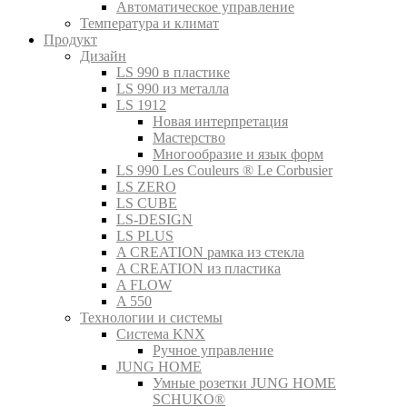
Автоматическое управление
Температура и климат
Продукт
Дизайн
LS 990 в пластике
LS 990 из металла
LS 1912
Новая интерпретация
Мастерство
Многообразие и язык форм
LS 990 Les Couleurs ® Le Corbusier
LS ZERO
LS CUBE
LS-DESIGN
LS PLUS
A CREATION рамка из стекла
A CREATION из пластика
A FLOW
A 550
Технологии и системы
Система KNX
Ручное управление
JUNG HOME
Умные розетки JUNG HOME
SCHUKO®