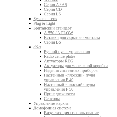
Серия A / AS
Серия CD
Серия LS
System inserts
Plug & Light
Британский стандарт
A 550 / A FLOW
Вставки для скрытого монтажа
Серия BS
eNet
Pучной пульт управления
Radio centre plates
Актуаторы REG
Актуаторы для монтажной коробки
Изделия системных приборов
Настенный «плоский» пульт
управления F 40
Настенный «плоский» пульт
управления F 50
Принадлежности
Сенсоры
Управление маркиз
Домофонная система
Визуализация / использование