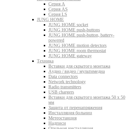
Серия A
Серия AS
Серия LS
JUNG HOME
JUNG HOME socket
JUNG HOME push-buttons
JUNG HOME push-button, battery-
powered
JUNG HOME motion detectors
JUNG HOME room thermostat
JUNG HOME gateway
Tехника
Вставки для скрытого монтажа
Aудио / видео / мультимедиа
Data connectors
Network technology
Radio transmitters
USB chargers
Вставки для скрытого монтажа 50 x 50
мм
Защита от перенапряжения
Инсталляция больниц
Метеостанция
Надписи
Отельная инсталляция