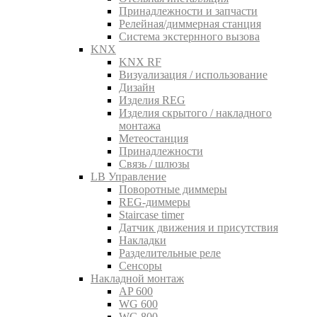
Принадлежности и запчасти
Релейная/диммерная станция
Система экстернного вызова
KNX
KNX RF
Визуализация / использование
Дизайн
Изделия REG
Изделия скрытого / накладного
монтажа
Метеостанция
Принадлежности
Связь / шлюзы
LB Управление
Поворотные диммеры
REG-диммеры
Staircase timer
Датчик движения и присутствия
Накладки
Разделительные реле
Сенсоры
Накладной монтаж
AP 600
WG 600
WG 800