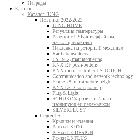
Награды
Каталог
Каталог JUNG
Новинки 2022-2023
JUNG HOME
Регуляция температуры
Розетки с USB-интерфейсом,
настоящий металл
Накладка на роторный механизм
Radio transmitters
LS 1912, matt lacquering
KNX RF push-buttons
KNX room controller LS TOUCH
Communication and network technology
Frame 28 mm structure height
KNX LED-контроллер
Plug & Light
SCHUKO®-розетка, 2-ная с
изолирующей перемычкой
SILVERPLUS®
Серия LS
Крышки и изделия
Рамки LS 990
Рамки LS-DESIGN
Рамки LS PLUS