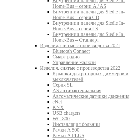
Внутреннии панели для Siedle In-
Home-Bus – серии A / AS
Внутреннии панели для Siedle In-
Home-Bus – серия CD
Внутреннии панели для Siedle In-
Home-Bus – серия LS
Внутреннии панели для Siedle In-
Home-Bus – Стандарт
Изделия, снятые с производства 2021
Bluetooth Connect
Смарт радио
Управление жалюзи
Изделия, снятые с производства 2022
Kрышки для роторных диммеров и
выключателей
Серия SL
AS антибактериальная
Aвтоматические датчики движения
eNet
KNX
USB chargers
WG 800
Инсталляция больниц
Рамки A 500
Рамки A PLUS