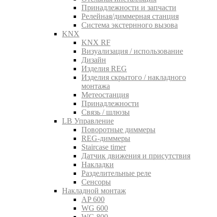
Принадлежности и запчасти
Релейная/диммерная станция
Система экстернного вызова
KNX
KNX RF
Визуализация / использование
Дизайн
Изделия REG
Изделия скрытого / накладного
монтажа
Метеостанция
Принадлежности
Связь / шлюзы
LB Управление
Поворотные диммеры
REG-диммеры
Staircase timer
Датчик движения и присутствия
Накладки
Разделительные реле
Сенсоры
Накладной монтаж
AP 600
WG 600
WG 800