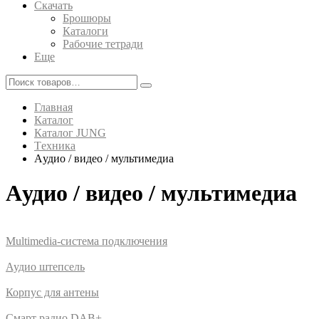
Скачать
Брошюры
Каталоги
Рабочие тетради
Еще
Главная
Каталог
Каталог JUNG
Tехника
Aудио / видео / мультимедиа
Aудио / видео / мультимедиа
Multimedia-система подключения
Аудио штепсель
Корпус для антены
Смарт радио DAB+