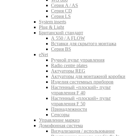
Серия A / AS
Серия CD
Серия LS
System inserts
Plug & Light
Британский стандарт
A 550 / A FLOW
Вставки для скрытого монтажа
Серия BS
eNet
Pучной пульт управления
Radio centre plates
Актуаторы REG
Актуаторы для монтажной коробки
Изделия системных приборов
Настенный «плоский» пульт
управления F 40
Настенный «плоский» пульт
управления F 50
Принадлежности
Сенсоры
Управление маркиз
Домофонная система
Визуализация / использование