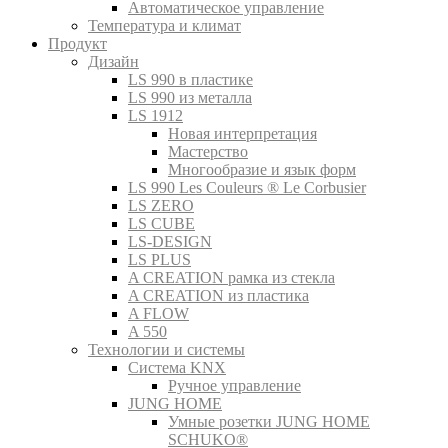
Автоматическое управление
Температура и климат
Продукт
Дизайн
LS 990 в пластике
LS 990 из металла
LS 1912
Новая интерпретация
Мастерство
Многообразие и язык форм
LS 990 Les Couleurs ® Le Corbusier
LS ZERO
LS CUBE
LS-DESIGN
LS PLUS
A CREATION рамка из стекла
A CREATION из пластика
A FLOW
A 550
Технологии и системы
Система KNX
Ручное управление
JUNG HOME
Умные розетки JUNG HOME
SCHUKO®