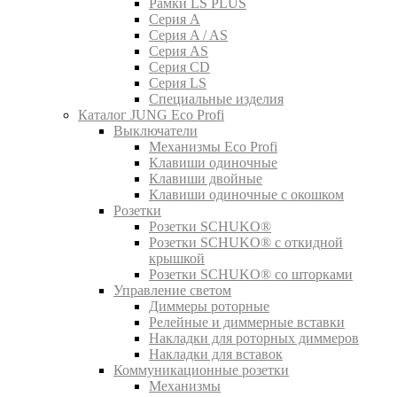
Рамки LS PLUS
Серия A
Серия A / AS
Серия AS
Серия CD
Серия LS
Специальные изделия
Каталог JUNG Eco Profi
Выключатели
Механизмы Eco Profi
Клавиши одиночные
Клавиши двойные
Клавиши одиночные с окошком
Розетки
Розетки SCHUKO®
Розетки SCHUKO® с откидной
крышкой
Розетки SCHUKO® со шторками
Управление светом
Диммеры роторные
Релейные и диммерные вставки
Накладки для роторных диммеров
Накладки для вставок
Коммуникационные розетки
Механизмы