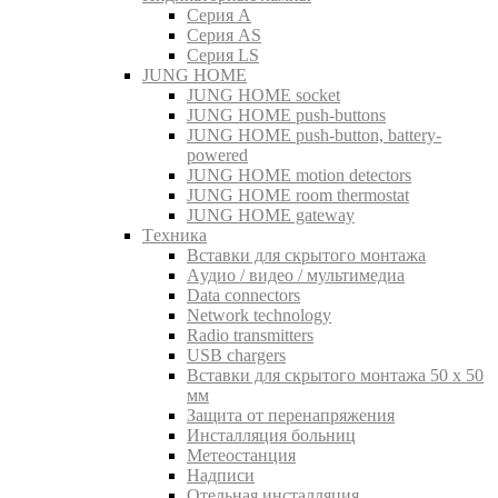
Серия A
Серия AS
Серия LS
JUNG HOME
JUNG HOME socket
JUNG HOME push-buttons
JUNG HOME push-button, battery-
powered
JUNG HOME motion detectors
JUNG HOME room thermostat
JUNG HOME gateway
Tехника
Вставки для скрытого монтажа
Aудио / видео / мультимедиа
Data connectors
Network technology
Radio transmitters
USB chargers
Вставки для скрытого монтажа 50 x 50
мм
Защита от перенапряжения
Инсталляция больниц
Метеостанция
Надписи
Отельная инсталляция