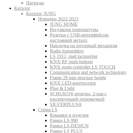
Награды
Каталог
Каталог JUNG
Новинки 2022-2023
JUNG HOME
Регуляция температуры
Розетки с USB-интерфейсом,
настоящий металл
Накладка на роторный механизм
Radio transmitters
LS 1912, matt lacquering
KNX RF push-buttons
KNX room controller LS TOUCH
Communication and network technology
Frame 28 mm structure height
KNX LED-контроллер
Plug & Light
SCHUKO®-розетка, 2-ная с
изолирующей перемычкой
SILVERPLUS®
Серия LS
Крышки и изделия
Рамки LS 990
Рамки LS-DESIGN
Рамки LS PLUS