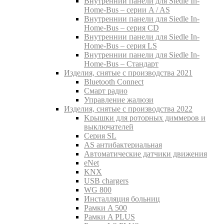
Внутреннии панели для Siedle In-
Home-Bus – серии A / AS
Внутреннии панели для Siedle In-
Home-Bus – серия CD
Внутреннии панели для Siedle In-
Home-Bus – серия LS
Внутреннии панели для Siedle In-
Home-Bus – Стандарт
Изделия, снятые с производства 2021
Bluetooth Connect
Смарт радио
Управление жалюзи
Изделия, снятые с производства 2022
Kрышки для роторных диммеров и
выключателей
Серия SL
AS антибактериальная
Aвтоматические датчики движения
eNet
KNX
USB chargers
WG 800
Инсталляция больниц
Рамки A 500
Рамки A PLUS