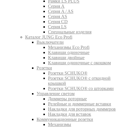
Рамки LS PLUS
Серия A
Серия A / AS
Серия AS
Серия CD
Серия LS
Специальные изделия
Каталог JUNG Eco Profi
Выключатели
Механизмы Eco Profi
Клавиши одиночные
Клавиши двойные
Клавиши одиночные с окошком
Розетки
Розетки SCHUKO®
Розетки SCHUKO® с откидной
крышкой
Розетки SCHUKO® со шторками
Управление светом
Диммеры роторные
Релейные и диммерные вставки
Накладки для роторных диммеров
Накладки для вставок
Коммуникационные розетки
Механизмы