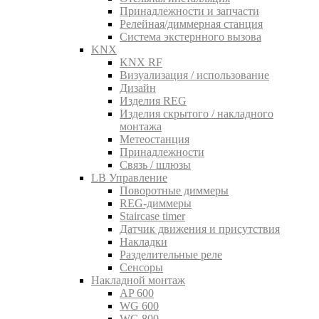
Принадлежности и запчасти
Релейная/диммерная станция
Система экстернного вызова
KNX
KNX RF
Визуализация / использование
Дизайн
Изделия REG
Изделия скрытого / накладного
монтажа
Метеостанция
Принадлежности
Связь / шлюзы
LB Управление
Поворотные диммеры
REG-диммеры
Staircase timer
Датчик движения и присутствия
Накладки
Разделительные реле
Сенсоры
Накладной монтаж
AP 600
WG 600
WG 800