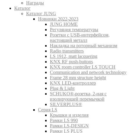
Награды
Каталог
Каталог JUNG
Новинки 2022-2023
JUNG HOME
Регуляция температуры
Розетки с USB-интерфейсом,
настоящий металл
Накладка на роторный механизм
Radio transmitters
LS 1912, matt lacquering
KNX RF push-buttons
KNX room controller LS TOUCH
Communication and network technology
Frame 28 mm structure height
KNX LED-контроллер
Plug & Light
SCHUKO®-розетка, 2-ная с
изолирующей перемычкой
SILVERPLUS®
Серия LS
Крышки и изделия
Рамки LS 990
Рамки LS-DESIGN
Рамки LS PLUS