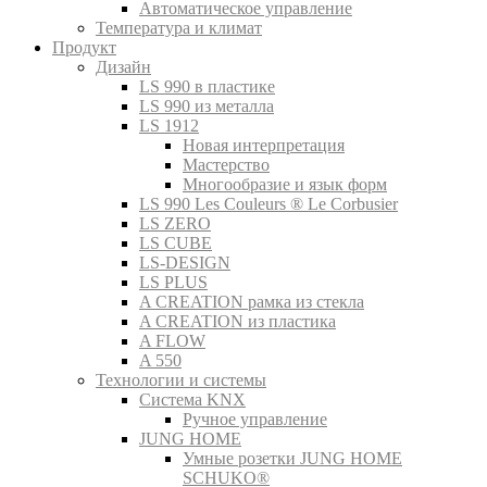
Автоматическое управление
Температура и климат
Продукт
Дизайн
LS 990 в пластике
LS 990 из металла
LS 1912
Новая интерпретация
Мастерство
Многообразие и язык форм
LS 990 Les Couleurs ® Le Corbusier
LS ZERO
LS CUBE
LS-DESIGN
LS PLUS
A CREATION рамка из стекла
A CREATION из пластика
A FLOW
A 550
Технологии и системы
Система KNX
Ручное управление
JUNG HOME
Умные розетки JUNG HOME
SCHUKO®