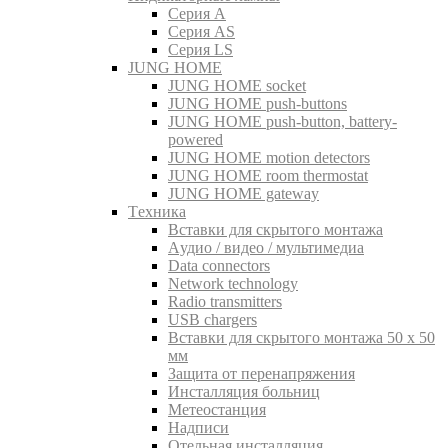
Серия A
Серия AS
Серия LS
JUNG HOME
JUNG HOME socket
JUNG HOME push-buttons
JUNG HOME push-button, battery-
powered
JUNG HOME motion detectors
JUNG HOME room thermostat
JUNG HOME gateway
Tехника
Вставки для скрытого монтажа
Aудио / видео / мультимедиа
Data connectors
Network technology
Radio transmitters
USB chargers
Вставки для скрытого монтажа 50 x 50
мм
Защита от перенапряжения
Инсталляция больниц
Метеостанция
Надписи
Отельная инсталляция