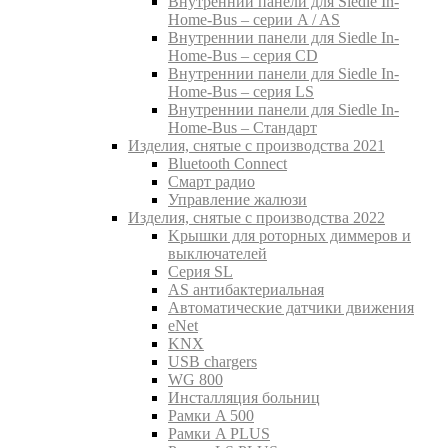
Внутреннии панели для Siedle In-
Home-Bus – серии A / AS
Внутреннии панели для Siedle In-
Home-Bus – серия CD
Внутреннии панели для Siedle In-
Home-Bus – серия LS
Внутреннии панели для Siedle In-
Home-Bus – Стандарт
Изделия, снятые с производства 2021
Bluetooth Connect
Смарт радио
Управление жалюзи
Изделия, снятые с производства 2022
Kрышки для роторных диммеров и
выключателей
Серия SL
AS антибактериальная
Aвтоматические датчики движения
eNet
KNX
USB chargers
WG 800
Инсталляция больниц
Рамки A 500
Рамки A PLUS