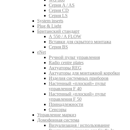
Серия A / AS
Серия CD
Серия LS
System inserts
Plug & Light
Британский стандарт
A 550 / A FLOW
Вставки для скрытого монтажа
Серия BS
eNet
Pучной пульт управления
Radio centre plates
Актуаторы REG
Актуаторы для монтажной коробки
Изделия системных приборов
Настенный «плоский» пульт
управления F 40
Настенный «плоский» пульт
управления F 50
Принадлежности
Сенсоры
Управление маркиз
Домофонная система
Визуализация / использование