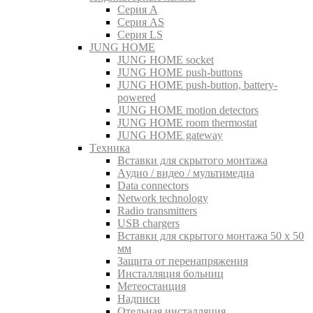
Серия A
Серия AS
Серия LS
JUNG HOME
JUNG HOME socket
JUNG HOME push-buttons
JUNG HOME push-button, battery-
powered
JUNG HOME motion detectors
JUNG HOME room thermostat
JUNG HOME gateway
Tехника
Вставки для скрытого монтажа
Aудио / видео / мультимедиа
Data connectors
Network technology
Radio transmitters
USB chargers
Вставки для скрытого монтажа 50 x 50
мм
Защита от перенапряжения
Инсталляция больниц
Метеостанция
Надписи
Отельная инсталляция