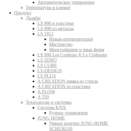
Автоматическое управление
Температура и климат
Продукт
Дизайн
LS 990 в пластике
LS 990 из металла
LS 1912
Новая интерпретация
Мастерство
Многообразие и язык форм
LS 990 Les Couleurs ® Le Corbusier
LS ZERO
LS CUBE
LS-DESIGN
LS PLUS
A CREATION рамка из стекла
A CREATION из пластика
A FLOW
A 550
Технологии и системы
Система KNX
Ручное управление
JUNG HOME
Умные розетки JUNG HOME
SCHUKO®