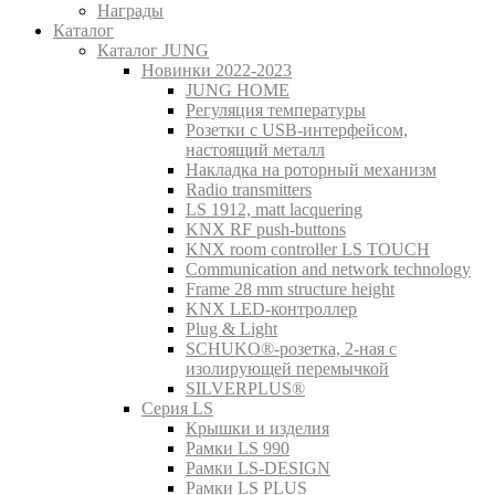
Награды
Каталог
Каталог JUNG
Новинки 2022-2023
JUNG HOME
Регуляция температуры
Розетки с USB-интерфейсом,
настоящий металл
Накладка на роторный механизм
Radio transmitters
LS 1912, matt lacquering
KNX RF push-buttons
KNX room controller LS TOUCH
Communication and network technology
Frame 28 mm structure height
KNX LED-контроллер
Plug & Light
SCHUKO®-розетка, 2-ная с
изолирующей перемычкой
SILVERPLUS®
Серия LS
Крышки и изделия
Рамки LS 990
Рамки LS-DESIGN
Рамки LS PLUS