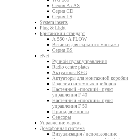
Серия A / AS
Серия CD
Серия LS
System inserts
Plug & Light
Британский стандарт
A 550 / A FLOW
Вставки для скрытого монтажа
Серия BS
eNet
Pучной пульт управления
Radio centre plates
Актуаторы REG
Актуаторы для монтажной коробки
Изделия системных приборов
Настенный «плоский» пульт
управления F 40
Настенный «плоский» пульт
управления F 50
Принадлежности
Сенсоры
Управление маркиз
Домофонная система
Визуализация / использование