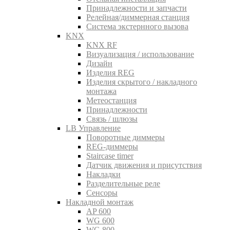
Принадлежности и запчасти
Релейная/диммерная станция
Система экстернного вызова
KNX
KNX RF
Визуализация / использование
Дизайн
Изделия REG
Изделия скрытого / накладного
монтажа
Метеостанция
Принадлежности
Связь / шлюзы
LB Управление
Поворотные диммеры
REG-диммеры
Staircase timer
Датчик движения и присутствия
Накладки
Разделительные реле
Сенсоры
Накладной монтаж
AP 600
WG 600
WG 800