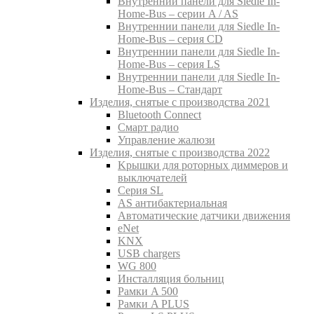
Внутреннии панели для Siedle In-
Home-Bus – серии A / AS
Внутреннии панели для Siedle In-
Home-Bus – серия CD
Внутреннии панели для Siedle In-
Home-Bus – серия LS
Внутреннии панели для Siedle In-
Home-Bus – Стандарт
Изделия, снятые с производства 2021
Bluetooth Connect
Смарт радио
Управление жалюзи
Изделия, снятые с производства 2022
Kрышки для роторных диммеров и
выключателей
Серия SL
AS антибактериальная
Aвтоматические датчики движения
eNet
KNX
USB chargers
WG 800
Инсталляция больниц
Рамки A 500
Рамки A PLUS