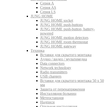
Серия A
Серия AS
Серия LS
JUNG HOME
JUNG HOME socket
JUNG HOME push-buttons
JUNG HOME push-button, battery-
powered
JUNG HOME motion detectors
JUNG HOME room thermostat
JUNG HOME gateway
Tехника
Вставки для скрытого монтажа
Aудио / видео / мультимедиа
Data connectors
Network technology
Radio transmitters
USB chargers
Вставки для скрытого монтажа 50 x 50
мм
Защита от перенапряжения
Инсталляция больниц
Метеостанция
Надписи
Отельная инсталляция