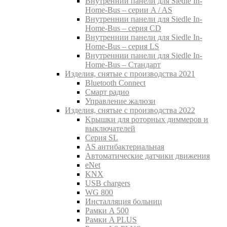
Внутреннии панели для Siedle In-
Home-Bus – серии A / AS
Внутреннии панели для Siedle In-
Home-Bus – серия CD
Внутреннии панели для Siedle In-
Home-Bus – серия LS
Внутреннии панели для Siedle In-
Home-Bus – Стандарт
Изделия, снятые с производства 2021
Bluetooth Connect
Смарт радио
Управление жалюзи
Изделия, снятые с производства 2022
Kрышки для роторных диммеров и
выключателей
Серия SL
AS антибактериальная
Aвтоматические датчики движения
eNet
KNX
USB chargers
WG 800
Инсталляция больниц
Рамки A 500
Рамки A PLUS