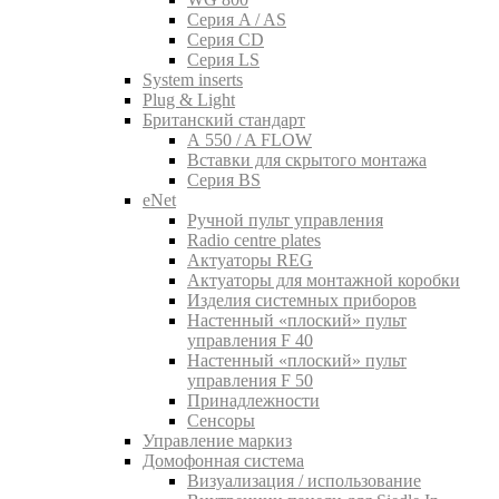
Серия A / AS
Серия CD
Серия LS
System inserts
Plug & Light
Британский стандарт
A 550 / A FLOW
Вставки для скрытого монтажа
Серия BS
eNet
Pучной пульт управления
Radio centre plates
Актуаторы REG
Актуаторы для монтажной коробки
Изделия системных приборов
Настенный «плоский» пульт
управления F 40
Настенный «плоский» пульт
управления F 50
Принадлежности
Сенсоры
Управление маркиз
Домофонная система
Визуализация / использование