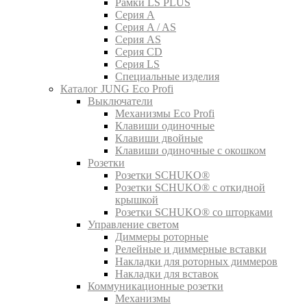
Рамки LS PLUS
Серия A
Серия A / AS
Серия AS
Серия CD
Серия LS
Специальные изделия
Каталог JUNG Eco Profi
Выключатели
Механизмы Eco Profi
Клавиши одиночные
Клавиши двойные
Клавиши одиночные с окошком
Розетки
Розетки SCHUKO®
Розетки SCHUKO® с откидной
крышкой
Розетки SCHUKO® со шторками
Управление светом
Диммеры роторные
Релейные и диммерные вставки
Накладки для роторных диммеров
Накладки для вставок
Коммуникационные розетки
Механизмы