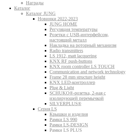
Награды
Каталог
Каталог JUNG
Новинки 2022-2023
JUNG HOME
Регуляция температуры
Розетки с USB-интерфейсом,
настоящий металл
Накладка на роторный механизм
Radio transmitters
LS 1912, matt lacquering
KNX RF push-buttons
KNX room controller LS TOUCH
Communication and network technology
Frame 28 mm structure height
KNX LED-контроллер
Plug & Light
SCHUKO®-розетка, 2-ная с
изолирующей перемычкой
SILVERPLUS®
Серия LS
Крышки и изделия
Рамки LS 990
Рамки LS-DESIGN
Рамки LS PLUS