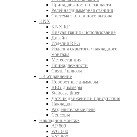
Принадлежности и запчасти
Релейная/диммерная станция
Система экстернного вызова
KNX
KNX RF
Визуализация / использование
Дизайн
Изделия REG
Изделия скрытого / накладного
монтажа
Метеостанция
Принадлежности
Связь / шлюзы
LB Управление
Поворотные диммеры
REG-диммеры
Staircase timer
Датчик движения и присутствия
Накладки
Разделительные реле
Сенсоры
Накладной монтаж
AP 600
WG 600
WG 800