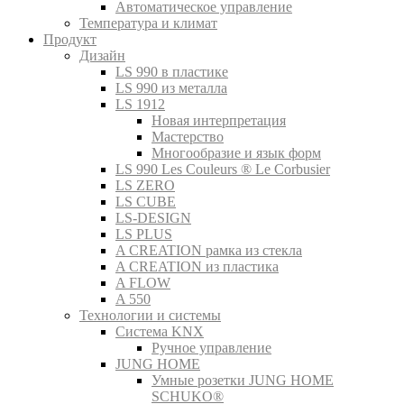
Автоматическое управление
Температура и климат
Продукт
Дизайн
LS 990 в пластике
LS 990 из металла
LS 1912
Новая интерпретация
Мастерство
Многообразие и язык форм
LS 990 Les Couleurs ® Le Corbusier
LS ZERO
LS CUBE
LS-DESIGN
LS PLUS
A CREATION рамка из стекла
A CREATION из пластика
A FLOW
A 550
Технологии и системы
Система KNX
Ручное управление
JUNG HOME
Умные розетки JUNG HOME
SCHUKO®