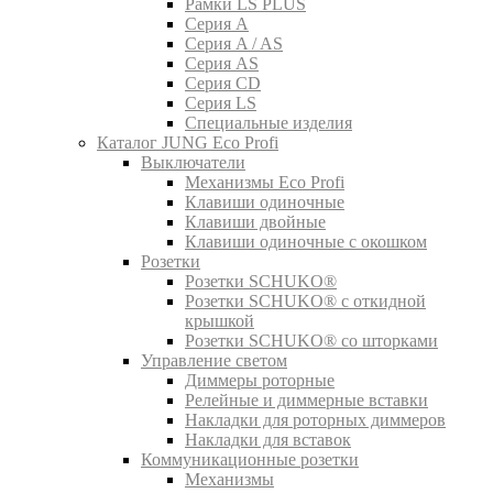
Рамки LS PLUS
Серия A
Серия A / AS
Серия AS
Серия CD
Серия LS
Специальные изделия
Каталог JUNG Eco Profi
Выключатели
Механизмы Eco Profi
Клавиши одиночные
Клавиши двойные
Клавиши одиночные с окошком
Розетки
Розетки SCHUKO®
Розетки SCHUKO® с откидной
крышкой
Розетки SCHUKO® со шторками
Управление светом
Диммеры роторные
Релейные и диммерные вставки
Накладки для роторных диммеров
Накладки для вставок
Коммуникационные розетки
Механизмы