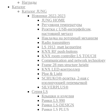
Награды
Каталог
Каталог JUNG
Новинки 2022-2023
JUNG HOME
Регуляция температуры
Розетки с USB-интерфейсом,
настоящий металл
Накладка на роторный механизм
Radio transmitters
LS 1912, matt lacquering
KNX RF push-buttons
KNX room controller LS TOUCH
Communication and network technology
Frame 28 mm structure height
KNX LED-контроллер
Plug & Light
SCHUKO®-розетка, 2-ная с
изолирующей перемычкой
SILVERPLUS®
Серия LS
Крышки и изделия
Рамки LS 990
Рамки LS-DESIGN
Рамки LS PLUS