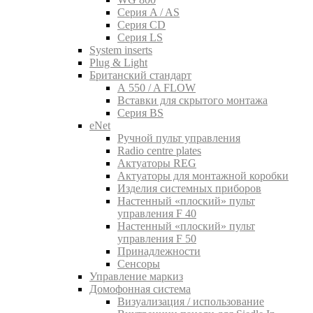
Серия A / AS
Серия CD
Серия LS
System inserts
Plug & Light
Британский стандарт
A 550 / A FLOW
Вставки для скрытого монтажа
Серия BS
eNet
Pучной пульт управления
Radio centre plates
Актуаторы REG
Актуаторы для монтажной коробки
Изделия системных приборов
Настенный «плоский» пульт
управления F 40
Настенный «плоский» пульт
управления F 50
Принадлежности
Сенсоры
Управление маркиз
Домофонная система
Визуализация / использование