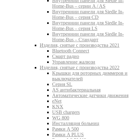
Внутреннии панели для Siedle In-
Home-Bus – серии A / AS
Внутреннии панели для Siedle In-
Home-Bus – серия CD
Внутреннии панели для Siedle In-
Home-Bus – серия LS
Внутреннии панели для Siedle In-
Home-Bus – Стандарт
Изделия, снятые с производства 2021
Bluetooth Connect
Смарт радио
Управление жалюзи
Изделия, снятые с производства 2022
Kрышки для роторных диммеров и
выключателей
Серия SL
AS антибактериальная
Aвтоматические датчики движения
eNet
KNX
USB chargers
WG 800
Инсталляция больниц
Рамки A 500
Рамки A PLUS