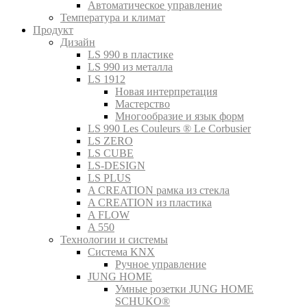
Автоматическое управление
Температура и климат
Продукт
Дизайн
LS 990 в пластике
LS 990 из металла
LS 1912
Новая интерпретация
Мастерство
Многообразие и язык форм
LS 990 Les Couleurs ® Le Corbusier
LS ZERO
LS CUBE
LS-DESIGN
LS PLUS
A CREATION рамка из стекла
A CREATION из пластика
A FLOW
A 550
Технологии и системы
Система KNX
Ручное управление
JUNG HOME
Умные розетки JUNG HOME
SCHUKO®