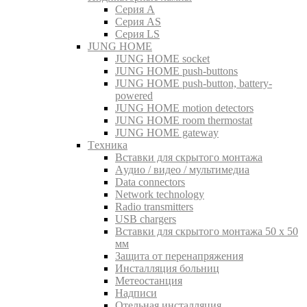
Серия A
Серия AS
Серия LS
JUNG HOME
JUNG HOME socket
JUNG HOME push-buttons
JUNG HOME push-button, battery-
powered
JUNG HOME motion detectors
JUNG HOME room thermostat
JUNG HOME gateway
Tехника
Вставки для скрытого монтажа
Aудио / видео / мультимедиа
Data connectors
Network technology
Radio transmitters
USB chargers
Вставки для скрытого монтажа 50 x 50
мм
Защита от перенапряжения
Инсталляция больниц
Метеостанция
Надписи
Отельная инсталляция