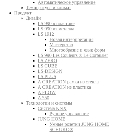
Автоматическое управление
Температура и климат
Продукт
Дизайн
LS 990 в пластике
LS 990 из металла
LS 1912
Новая интерпретация
Мастерство
Многообразие и язык форм
LS 990 Les Couleurs ® Le Corbusier
LS ZERO
LS CUBE
LS-DESIGN
LS PLUS
A CREATION рамка из стекла
A CREATION из пластика
A FLOW
A 550
Технологии и системы
Система KNX
Ручное управление
JUNG HOME
Умные розетки JUNG HOME
SCHUKO®