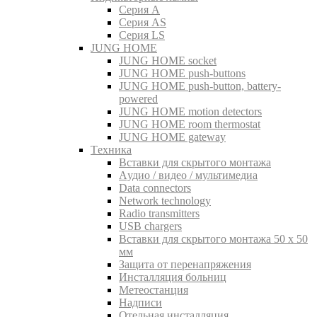
Серия A
Серия AS
Серия LS
JUNG HOME
JUNG HOME socket
JUNG HOME push-buttons
JUNG HOME push-button, battery-
powered
JUNG HOME motion detectors
JUNG HOME room thermostat
JUNG HOME gateway
Tехника
Вставки для скрытого монтажа
Aудио / видео / мультимедиа
Data connectors
Network technology
Radio transmitters
USB chargers
Вставки для скрытого монтажа 50 x 50
мм
Защита от перенапряжения
Инсталляция больниц
Метеостанция
Надписи
Отельная инсталляция