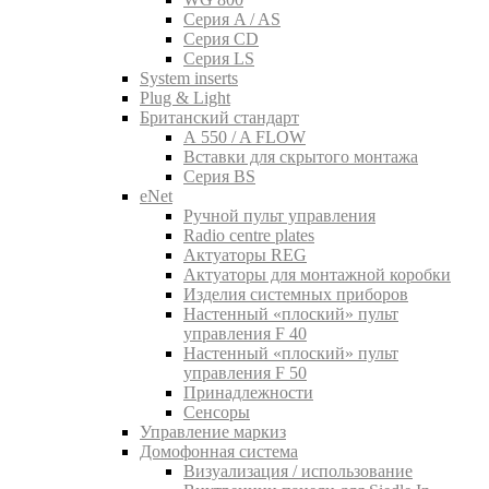
Серия A / AS
Серия CD
Серия LS
System inserts
Plug & Light
Британский стандарт
A 550 / A FLOW
Вставки для скрытого монтажа
Серия BS
eNet
Pучной пульт управления
Radio centre plates
Актуаторы REG
Актуаторы для монтажной коробки
Изделия системных приборов
Настенный «плоский» пульт
управления F 40
Настенный «плоский» пульт
управления F 50
Принадлежности
Сенсоры
Управление маркиз
Домофонная система
Визуализация / использование