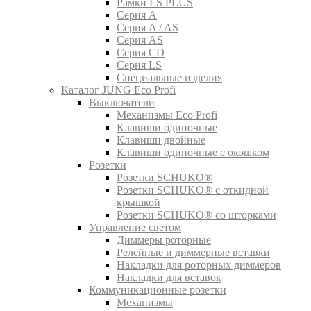
Рамки LS PLUS
Серия A
Серия A / AS
Серия AS
Серия CD
Серия LS
Специальные изделия
Каталог JUNG Eco Profi
Выключатели
Механизмы Eco Profi
Клавиши одиночные
Клавиши двойные
Клавиши одиночные с окошком
Розетки
Розетки SCHUKO®
Розетки SCHUKO® с откидной
крышкой
Розетки SCHUKO® со шторками
Управление светом
Диммеры роторные
Релейные и диммерные вставки
Накладки для роторных диммеров
Накладки для вставок
Коммуникационные розетки
Механизмы