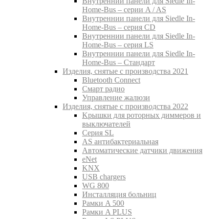
Внутреннии панели для Siedle In-
Home-Bus – серии A / AS
Внутреннии панели для Siedle In-
Home-Bus – серия CD
Внутреннии панели для Siedle In-
Home-Bus – серия LS
Внутреннии панели для Siedle In-
Home-Bus – Стандарт
Изделия, снятые с производства 2021
Bluetooth Connect
Смарт радио
Управление жалюзи
Изделия, снятые с производства 2022
Kрышки для роторных диммеров и
выключателей
Серия SL
AS антибактериальная
Aвтоматические датчики движения
eNet
KNX
USB chargers
WG 800
Инсталляция больниц
Рамки A 500
Рамки A PLUS