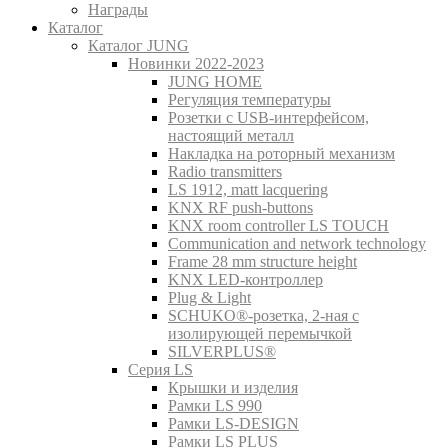
Награды
Каталог
Каталог JUNG
Новинки 2022-2023
JUNG HOME
Регуляция температуры
Розетки с USB-интерфейсом,
настоящий металл
Накладка на роторный механизм
Radio transmitters
LS 1912, matt lacquering
KNX RF push-buttons
KNX room controller LS TOUCH
Communication and network technology
Frame 28 mm structure height
KNX LED-контроллер
Plug & Light
SCHUKO®-розетка, 2-ная с
изолирующей перемычкой
SILVERPLUS®
Серия LS
Крышки и изделия
Рамки LS 990
Рамки LS-DESIGN
Рамки LS PLUS