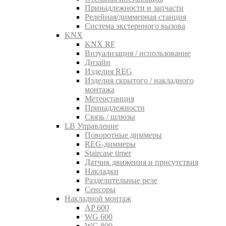
Принадлежности и запчасти
Релейная/диммерная станция
Система экстернного вызова
KNX
KNX RF
Визуализация / использование
Дизайн
Изделия REG
Изделия скрытого / накладного
монтажа
Метеостанция
Принадлежности
Связь / шлюзы
LB Управление
Поворотные диммеры
REG-диммеры
Staircase timer
Датчик движения и присутствия
Накладки
Разделительные реле
Сенсоры
Накладной монтаж
AP 600
WG 600
WG 800