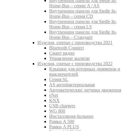
Внутреннии панели для Siedle In-
Home-Bus – серии A / AS
Внутреннии панели для Siedle In-
Home-Bus – серия CD
Внутреннии панели для Siedle In-
Home-Bus – серия LS
Внутреннии панели для Siedle In-
Home-Bus – Стандарт
Изделия, снятые с производства 2021
Bluetooth Connect
Смарт радио
Управление жалюзи
Изделия, снятые с производства 2022
Kрышки для роторных диммеров и
выключателей
Серия SL
AS антибактериальная
Aвтоматические датчики движения
eNet
KNX
USB chargers
WG 800
Инсталляция больниц
Рамки A 500
Рамки A PLUS