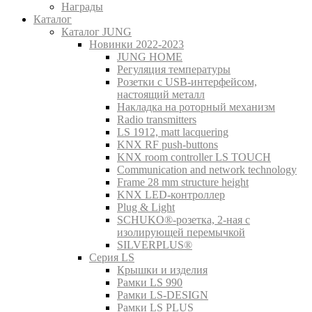
Награды
Каталог
Каталог JUNG
Новинки 2022-2023
JUNG HOME
Регуляция температуры
Розетки с USB-интерфейсом,
настоящий металл
Накладка на роторный механизм
Radio transmitters
LS 1912, matt lacquering
KNX RF push-buttons
KNX room controller LS TOUCH
Communication and network technology
Frame 28 mm structure height
KNX LED-контроллер
Plug & Light
SCHUKO®-розетка, 2-ная с
изолирующей перемычкой
SILVERPLUS®
Серия LS
Крышки и изделия
Рамки LS 990
Рамки LS-DESIGN
Рамки LS PLUS