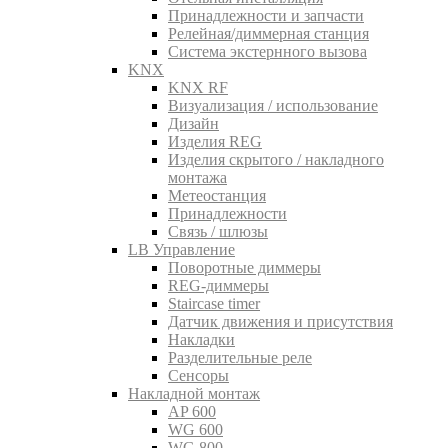
Принадлежности и запчасти
Релейная/диммерная станция
Система экстернного вызова
KNX
KNX RF
Визуализация / использование
Дизайн
Изделия REG
Изделия скрытого / накладного
монтажа
Метеостанция
Принадлежности
Связь / шлюзы
LB Управление
Поворотные диммеры
REG-диммеры
Staircase timer
Датчик движения и присутствия
Накладки
Разделительные реле
Сенсоры
Накладной монтаж
AP 600
WG 600
WG 800