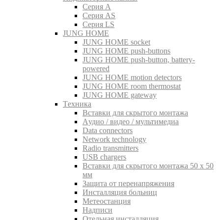
Серия A
Серия AS
Серия LS
JUNG HOME
JUNG HOME socket
JUNG HOME push-buttons
JUNG HOME push-button, battery-
powered
JUNG HOME motion detectors
JUNG HOME room thermostat
JUNG HOME gateway
Tехника
Вставки для скрытого монтажа
Aудио / видео / мультимедиа
Data connectors
Network technology
Radio transmitters
USB chargers
Вставки для скрытого монтажа 50 x 50
мм
Защита от перенапряжения
Инсталляция больниц
Метеостанция
Надписи
Отельная инсталляция