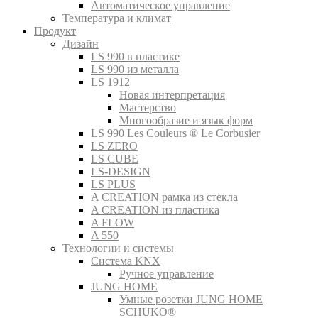
Автоматическое управление
Температура и климат
Продукт
Дизайн
LS 990 в пластике
LS 990 из металла
LS 1912
Новая интерпретация
Мастерство
Многообразие и язык форм
LS 990 Les Couleurs ® Le Corbusier
LS ZERO
LS CUBE
LS-DESIGN
LS PLUS
A CREATION рамка из стекла
A CREATION из пластика
A FLOW
A 550
Технологии и системы
Система KNX
Ручное управление
JUNG HOME
Умные розетки JUNG HOME
SCHUKO®