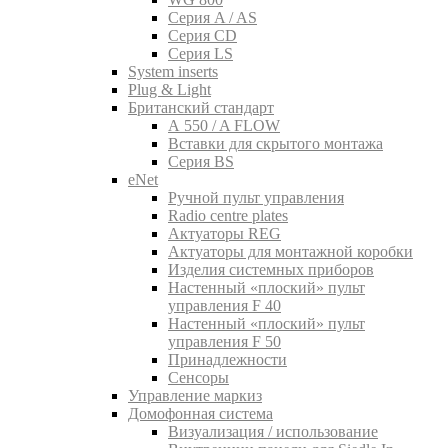
Серия A / AS
Серия CD
Серия LS
System inserts
Plug & Light
Британский стандарт
A 550 / A FLOW
Вставки для скрытого монтажа
Серия BS
eNet
Pучной пульт управления
Radio centre plates
Актуаторы REG
Актуаторы для монтажной коробки
Изделия системных приборов
Настенный «плоский» пульт
управления F 40
Настенный «плоский» пульт
управления F 50
Принадлежности
Сенсоры
Управление маркиз
Домофонная система
Визуализация / использование