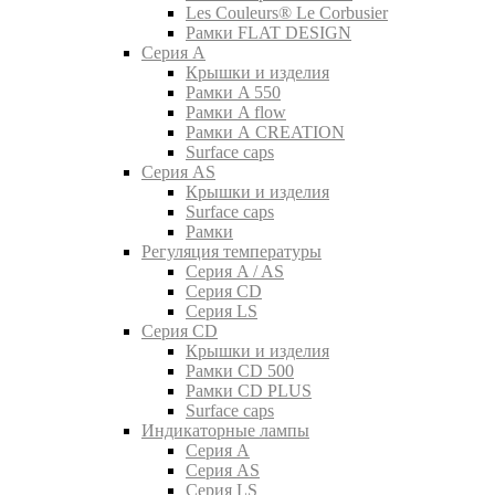
Les Couleurs® Le Corbusier
Рамки FLAT DESIGN
Серия A
Крышки и изделия
Рамки A 550
Рамки A flow
Рамки A CREATION
Surface caps
Серия AS
Крышки и изделия
Surface caps
Рамки
Регуляция температуры
Серия A / AS
Серия CD
Серия LS
Серия CD
Крышки и изделия
Рамки CD 500
Рамки CD PLUS
Surface caps
Индикаторные лампы
Серия A
Серия AS
Серия LS