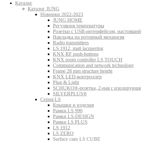
Каталог
Каталог JUNG
Новинки 2022-2023
JUNG HOME
Регуляция температуры
Розетки с USB-интерфейсом, настоящий
Накладка на роторный механизм
Radio transmitters
LS 1912, matt lacquering
KNX RF push-buttons
KNX room controller LS TOUCH
Communication and network technology
Frame 28 mm structure height
KNX LED-контроллер
Plug & Light
SCHUKO®-розетка, 2-ная с изолирующ
SILVERPLUS®
Серия LS
Крышки и изделия
Рамки LS 990
Рамки LS-DESIGN
Рамки LS PLUS
LS 1912
LS ZERO
Surface caps LS CUBE