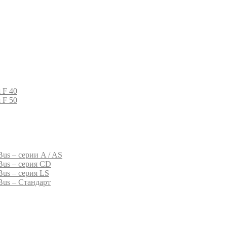
 F 40
 F 50
us – серии A / AS
Bus – серия CD
Bus – серия LS
Bus – Стандарт