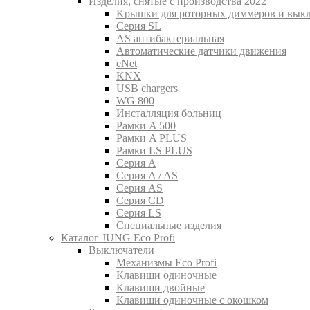
Изделия, снятые с производства 2022
Kрышки для роторных диммеров и вык
Серия SL
AS антибактериальная
Aвтоматические датчики движения
eNet
KNX
USB chargers
WG 800
Инсталляция больниц
Рамки A 500
Рамки A PLUS
Рамки LS PLUS
Серия A
Серия A / AS
Серия AS
Серия CD
Серия LS
Специальные изделия
Каталог JUNG Eco Profi
Выключатели
Механизмы Eco Profi
Клавиши одиночные
Клавиши двойные
Клавиши одиночные с окошком