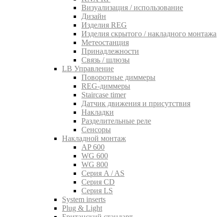
Визуализация / использование
Дизайн
Изделия REG
Изделия скрытого / накладного монтажа
Метеостанция
Принадлежности
Связь / шлюзы
LB Управление
Поворотные диммеры
REG-диммеры
Staircase timer
Датчик движения и присутствия
Накладки
Разделительные реле
Сенсоры
Накладной монтаж
AP 600
WG 600
WG 800
Серия A / AS
Серия CD
Серия LS
System inserts
Plug & Light
Британский стандарт