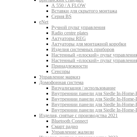
A 550 / A FLOW
Вставки для скрытого монтажа
Серия BS
eNet
Pучной пульт управления
Radio centre plates
Актуаторы REG
Актуаторы для монтажной коробки
Изделия системных приборов
Настенный «плоский» пульт управления
Настенный «плоский» пульт управления
Принадлежности
Сенсоры
Управление маркиз
Домофонная система
Визуализация / использование
Внутреннии панели для Siedle In-Home-B
Внутреннии панели для Siedle In-Home-
Внутреннии панели для Siedle In-Home-
Внутреннии панели для Siedle In-Home-
Изделия, снятые с производства 2021
Bluetooth Connect
Смарт радио
Управление жалюзи