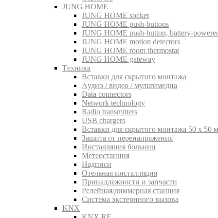
JUNG HOME
JUNG HOME socket
JUNG HOME push-buttons
JUNG HOME push-button, battery-powere
JUNG HOME motion detectors
JUNG HOME room thermostat
JUNG HOME gateway
Tехника
Вставки для скрытого монтажа
Aудио / видео / мультимедиа
Data connectors
Network technology
Radio transmitters
USB chargers
Вставки для скрытого монтажа 50 x 50 
Защита от перенапряжения
Инсталляция больниц
Метеостанция
Надписи
Отельная инсталляция
Принадлежности и запчасти
Релейная/диммерная станция
Система экстернного вызова
KNX
KNX RF