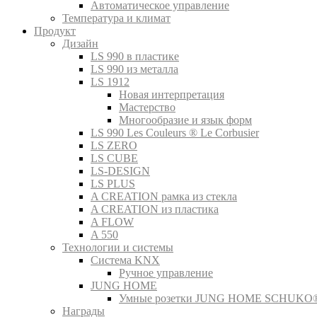
Автоматическое управление
Температура и климат
Продукт
Дизайн
LS 990 в пластике
LS 990 из металла
LS 1912
Новая интерпретация
Мастерство
Многообразие и язык форм
LS 990 Les Couleurs ® Le Corbusier
LS ZERO
LS CUBE
LS-DESIGN
LS PLUS
A CREATION рамка из стекла
A CREATION из пластика
A FLOW
A 550
Технологии и системы
Система KNX
Ручное управление
JUNG HOME
Умные розетки JUNG HOME SCHUKO
Награды