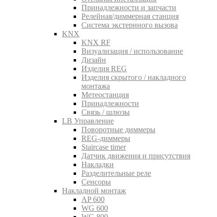
Принадлежности и запчасти
Релейная/диммерная станция
Система экстернного вызова
KNX
KNX RF
Визуализация / использование
Дизайн
Изделия REG
Изделия скрытого / накладного
монтажа
Метеостанция
Принадлежности
Связь / шлюзы
LB Управление
Поворотные диммеры
REG-диммеры
Staircase timer
Датчик движения и присутствия
Накладки
Разделительные реле
Сенсоры
Накладной монтаж
AP 600
WG 600
WG 800