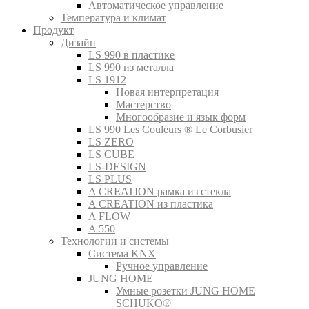
Автоматическое управление
Температура и климат
Продукт
Дизайн
LS 990 в пластике
LS 990 из металла
LS 1912
Новая интерпретация
Мастерство
Многообразие и язык форм
LS 990 Les Couleurs ® Le Corbusier
LS ZERO
LS CUBE
LS-DESIGN
LS PLUS
A CREATION рамка из стекла
A CREATION из пластика
A FLOW
A 550
Технологии и системы
Система KNX
Ручное управление
JUNG HOME
Умные розетки JUNG HOME
SCHUKO®