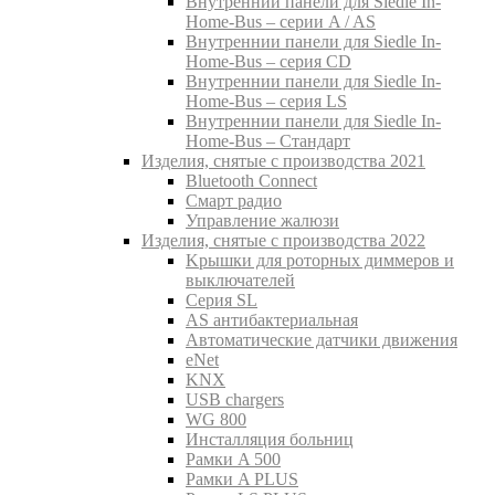
Внутреннии панели для Siedle In-
Home-Bus – серии A / AS
Внутреннии панели для Siedle In-
Home-Bus – серия CD
Внутреннии панели для Siedle In-
Home-Bus – серия LS
Внутреннии панели для Siedle In-
Home-Bus – Стандарт
Изделия, снятые с производства 2021
Bluetooth Connect
Смарт радио
Управление жалюзи
Изделия, снятые с производства 2022
Kрышки для роторных диммеров и
выключателей
Серия SL
AS антибактериальная
Aвтоматические датчики движения
eNet
KNX
USB chargers
WG 800
Инсталляция больниц
Рамки A 500
Рамки A PLUS