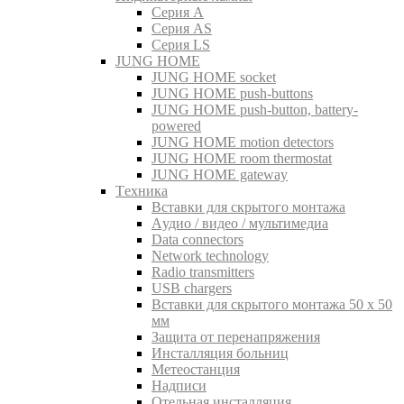
Серия A
Серия AS
Серия LS
JUNG HOME
JUNG HOME socket
JUNG HOME push-buttons
JUNG HOME push-button, battery-
powered
JUNG HOME motion detectors
JUNG HOME room thermostat
JUNG HOME gateway
Tехника
Вставки для скрытого монтажа
Aудио / видео / мультимедиа
Data connectors
Network technology
Radio transmitters
USB chargers
Вставки для скрытого монтажа 50 x 50
мм
Защита от перенапряжения
Инсталляция больниц
Метеостанция
Надписи
Отельная инсталляция