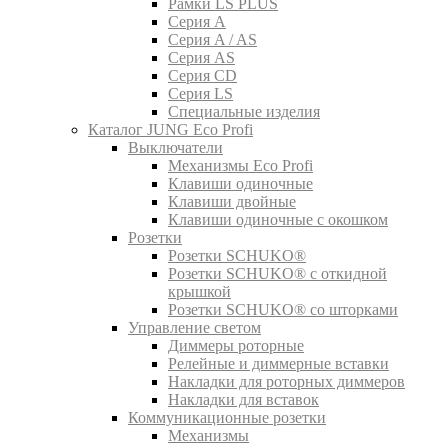
Рамки LS PLUS
Серия A
Серия A / AS
Серия AS
Серия CD
Серия LS
Специальные изделия
Каталог JUNG Eco Profi
Выключатели
Механизмы Eco Profi
Клавиши одиночные
Клавиши двойные
Клавиши одиночные с окошком
Розетки
Розетки SCHUKO®
Розетки SCHUKO® с откидной
крышкой
Розетки SCHUKO® со шторками
Управление светом
Диммеры роторные
Релейные и диммерные вставки
Накладки для роторных диммеров
Накладки для вставок
Коммуникационные розетки
Механизмы