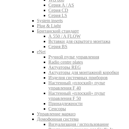
Серия A / AS
Серия CD
Серия LS
System inserts
Plug & Light
Британский стандарт
A 550 / A FLOW
Вставки для скрытого монтажа
Серия BS
eNet
Pучной пульт управления
Radio centre plates
Актуаторы REG
Актуаторы для монтажной коробки
Изделия системных приборов
Настенный «плоский» пульт
управления F 40
Настенный «плоский» пульт
управления F 50
Принадлежности
Сенсоры
Управление маркиз
Домофонная система
Визуализация / использование