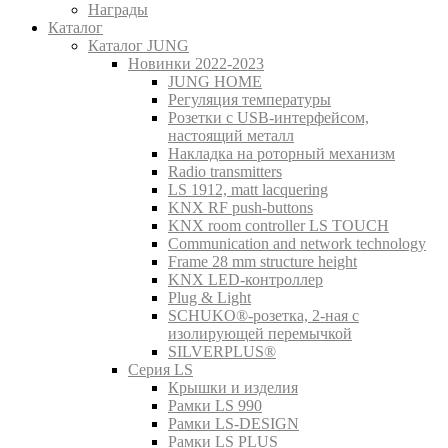
Награды
Каталог
Каталог JUNG
Новинки 2022-2023
JUNG HOME
Регуляция температуры
Розетки с USB-интерфейсом,
настоящий металл
Накладка на роторный механизм
Radio transmitters
LS 1912, matt lacquering
KNX RF push-buttons
KNX room controller LS TOUCH
Communication and network technology
Frame 28 mm structure height
KNX LED-контроллер
Plug & Light
SCHUKO®-розетка, 2-ная с
изолирующей перемычкой
SILVERPLUS®
Серия LS
Крышки и изделия
Рамки LS 990
Рамки LS-DESIGN
Рамки LS PLUS