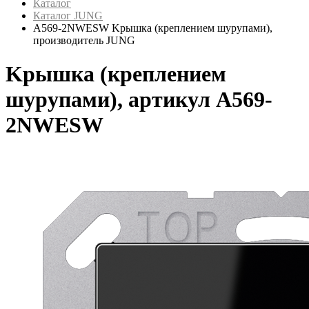
Каталог
Каталог JUNG
A569-2NWESW Kрышка (креплением шурупами),
производитель JUNG
Kрышка (креплением
шурупами), артикул A569-
2NWESW