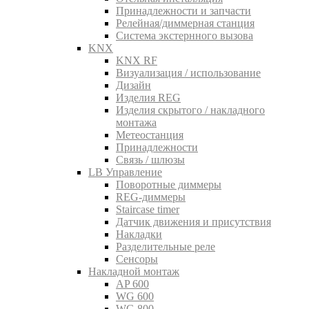
Принадлежности и запчасти
Релейная/диммерная станция
Система экстернного вызова
KNX
KNX RF
Визуализация / использование
Дизайн
Изделия REG
Изделия скрытого / накладного
монтажа
Метеостанция
Принадлежности
Связь / шлюзы
LB Управление
Поворотные диммеры
REG-диммеры
Staircase timer
Датчик движения и присутствия
Накладки
Разделительные реле
Сенсоры
Накладной монтаж
AP 600
WG 600
WG 800