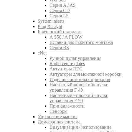
Серия A / AS
Серия CD
Серия LS
System inserts
Plug & Light
Британский стандарт
A 550 / A FLOW
Вставки для скрытого монтажа
Серия BS
eNet
Pучной пульт управления
Radio centre plates
Актуаторы REG
Актуаторы для монтажной коробки
Изделия системных приборов
Настенный «плоский» пульт
управления F 40
Настенный «плоский» пульт
управления F 50
Принадлежности
Сенсоры
Управление маркиз
Домофонная система
Визуализация / использование