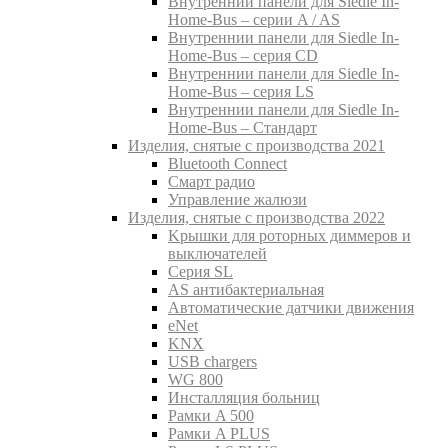
Внутреннии панели для Siedle In-
Home-Bus – серии A / AS
Внутреннии панели для Siedle In-
Home-Bus – серия CD
Внутреннии панели для Siedle In-
Home-Bus – серия LS
Внутреннии панели для Siedle In-
Home-Bus – Стандарт
Изделия, снятые с производства 2021
Bluetooth Connect
Смарт радио
Управление жалюзи
Изделия, снятые с производства 2022
Kрышки для роторных диммеров и
выключателей
Серия SL
AS антибактериальная
Aвтоматические датчики движения
eNet
KNX
USB chargers
WG 800
Инсталляция больниц
Рамки A 500
Рамки A PLUS