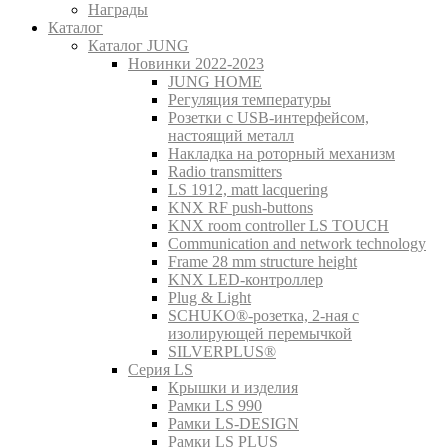
Награды
Каталог
Каталог JUNG
Новинки 2022-2023
JUNG HOME
Регуляция температуры
Розетки с USB-интерфейсом,
настоящий металл
Накладка на роторный механизм
Radio transmitters
LS 1912, matt lacquering
KNX RF push-buttons
KNX room controller LS TOUCH
Communication and network technology
Frame 28 mm structure height
KNX LED-контроллер
Plug & Light
SCHUKO®-розетка, 2-ная с
изолирующей перемычкой
SILVERPLUS®
Серия LS
Крышки и изделия
Рамки LS 990
Рамки LS-DESIGN
Рамки LS PLUS