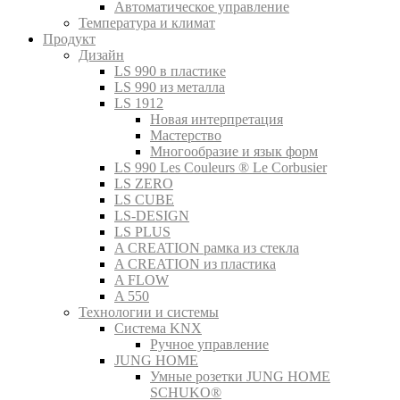
Автоматическое управление
Температура и климат
Продукт
Дизайн
LS 990 в пластике
LS 990 из металла
LS 1912
Новая интерпретация
Мастерство
Многообразие и язык форм
LS 990 Les Couleurs ® Le Corbusier
LS ZERO
LS CUBE
LS-DESIGN
LS PLUS
A CREATION рамка из стекла
A CREATION из пластика
A FLOW
A 550
Технологии и системы
Система KNX
Ручное управление
JUNG HOME
Умные розетки JUNG HOME
SCHUKO®