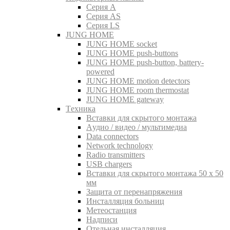
Серия A
Серия AS
Серия LS
JUNG HOME
JUNG HOME socket
JUNG HOME push-buttons
JUNG HOME push-button, battery-
powered
JUNG HOME motion detectors
JUNG HOME room thermostat
JUNG HOME gateway
Tехника
Вставки для скрытого монтажа
Aудио / видео / мультимедиа
Data connectors
Network technology
Radio transmitters
USB chargers
Вставки для скрытого монтажа 50 x 50
мм
Защита от перенапряжения
Инсталляция больниц
Метеостанция
Надписи
Отельная инсталляция