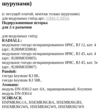
шурупами)
(с несущей платой, монтаж только шурупами)
для модульных гнёзд арт.:
UMA-CAT6A
Подпружиненная шторка
для 2-х разъемов
для модульных гнёзд
RADIALL:
модульное гнездо неэкранированное 6P6C, RJ 12, кат. 4
(арт.: R280MOD804)
модульное гнездо неэкранированное 8P8C, RJ 45, кат. 4
(арт.: R280MOD805)
модульное гнездо неэкранированное 8P8C, RJ 45, кат. 5e
(арт.: R280MOD807)
Panduit:
гнездо keystone KJ 88..
гнездо keystone KJ 588..
Assmann:
модуль DN-93612 кат. 6A, экранированный, Keystone
модуль DN-93614
SCHRACK
HSPMRJ6G1A, HSEMRJ6GBA, HSEMRJ6GBS,
HSEMRJ6GWA, HSEMRJ6GWS, HSEMRJ6UWS