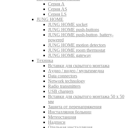
Серия A
Серия AS
Серия LS
JUNG HOME
JUNG HOME socket
JUNG HOME push-buttons
JUNG HOME push-button, battery-
powered
JUNG HOME motion detectors
JUNG HOME room thermostat
JUNG HOME gateway
Tехника
Вставки для скрытого монтажа
Aудио / видео / мультимедиа
Data connectors
Network technology
Radio transmitters
USB chargers
Вставки для скрытого монтажа 50 x 50
мм
Защита от перенапряжения
Инсталляция больниц
Метеостанция
Надписи
Отельная инсталляция