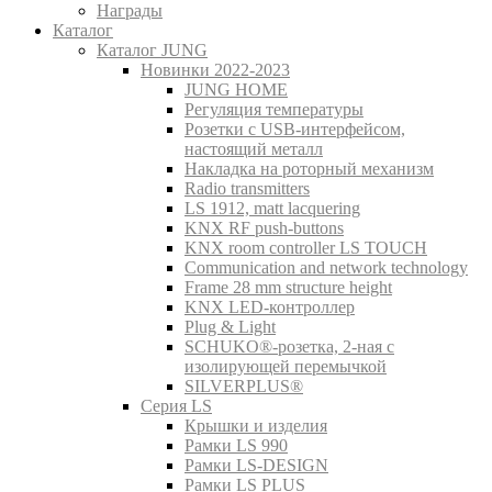
Награды
Каталог
Каталог JUNG
Новинки 2022-2023
JUNG HOME
Регуляция температуры
Розетки с USB-интерфейсом,
настоящий металл
Накладка на роторный механизм
Radio transmitters
LS 1912, matt lacquering
KNX RF push-buttons
KNX room controller LS TOUCH
Communication and network technology
Frame 28 mm structure height
KNX LED-контроллер
Plug & Light
SCHUKO®-розетка, 2-ная с
изолирующей перемычкой
SILVERPLUS®
Серия LS
Крышки и изделия
Рамки LS 990
Рамки LS-DESIGN
Рамки LS PLUS