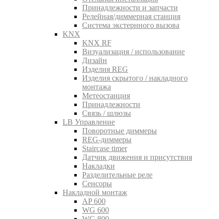
Принадлежности и запчасти
Релейная/диммерная станция
Система экстернного вызова
KNX
KNX RF
Визуализация / использование
Дизайн
Изделия REG
Изделия скрытого / накладного
монтажа
Метеостанция
Принадлежности
Связь / шлюзы
LB Управление
Поворотные диммеры
REG-диммеры
Staircase timer
Датчик движения и присутствия
Накладки
Разделительные реле
Сенсоры
Накладной монтаж
AP 600
WG 600
WG 800