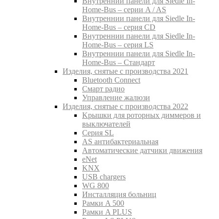
Внутреннии панели для Siedle In-
Home-Bus – серии A / AS
Внутреннии панели для Siedle In-
Home-Bus – серия CD
Внутреннии панели для Siedle In-
Home-Bus – серия LS
Внутреннии панели для Siedle In-
Home-Bus – Стандарт
Изделия, снятые с производства 2021
Bluetooth Connect
Смарт радио
Управление жалюзи
Изделия, снятые с производства 2022
Kрышки для роторных диммеров и
выключателей
Серия SL
AS антибактериальная
Aвтоматические датчики движения
eNet
KNX
USB chargers
WG 800
Инсталляция больниц
Рамки A 500
Рамки A PLUS