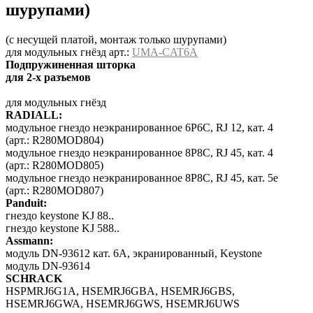
шурупами)
(с несущей платой, монтаж только шурупами)
для модульных гнёзд арт.:
UMA-CAT6A
Подпружиненная шторка
для 2-х разъемов
для модульных гнёзд
RADIALL:
модульное гнездо неэкранированное 6P6C, RJ 12, кат. 4
(арт.: R280MOD804)
модульное гнездо неэкранированное 8P8C, RJ 45, кат. 4
(арт.: R280MOD805)
модульное гнездо неэкранированное 8P8C, RJ 45, кат. 5e
(арт.: R280MOD807)
Panduit:
гнездо keystone KJ 88..
гнездо keystone KJ 588..
Assmann:
модуль DN-93612 кат. 6A, экранированный, Keystone
модуль DN-93614
SCHRACK
HSPMRJ6G1A, HSEMRJ6GBA, HSEMRJ6GBS,
HSEMRJ6GWA, HSEMRJ6GWS, HSEMRJ6UWS