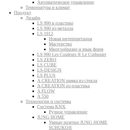
Автоматическое управление
Температура и климат
Продукт
Дизайн
LS 990 в пластике
LS 990 из металла
LS 1912
Новая интерпретация
Мастерство
Многообразие и язык форм
LS 990 Les Couleurs ® Le Corbusier
LS ZERO
LS CUBE
LS-DESIGN
LS PLUS
A CREATION рамка из стекла
A CREATION из пластика
A FLOW
A 550
Технологии и системы
Система KNX
Ручное управление
JUNG HOME
Умные розетки JUNG HOME
SCHUKO®