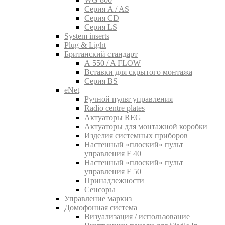
Серия A / AS
Серия CD
Серия LS
System inserts
Plug & Light
Британский стандарт
A 550 / A FLOW
Вставки для скрытого монтажа
Серия BS
eNet
Pучной пульт управления
Radio centre plates
Актуаторы REG
Актуаторы для монтажной коробки
Изделия системных приборов
Настенный «плоский» пульт
управления F 40
Настенный «плоский» пульт
управления F 50
Принадлежности
Сенсоры
Управление маркиз
Домофонная система
Визуализация / использование