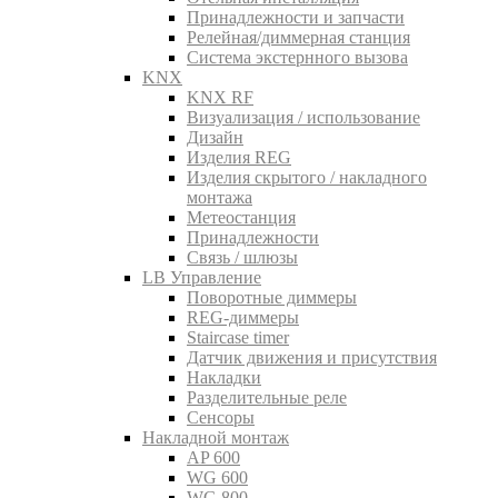
Принадлежности и запчасти
Релейная/диммерная станция
Система экстернного вызова
KNX
KNX RF
Визуализация / использование
Дизайн
Изделия REG
Изделия скрытого / накладного
монтажа
Метеостанция
Принадлежности
Связь / шлюзы
LB Управление
Поворотные диммеры
REG-диммеры
Staircase timer
Датчик движения и присутствия
Накладки
Разделительные реле
Сенсоры
Накладной монтаж
AP 600
WG 600
WG 800