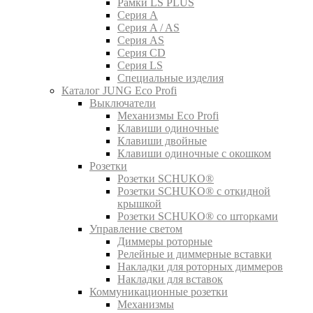
Рамки LS PLUS
Серия A
Серия A / AS
Серия AS
Серия CD
Серия LS
Специальные изделия
Каталог JUNG Eco Profi
Выключатели
Механизмы Eco Profi
Клавиши одиночные
Клавиши двойные
Клавиши одиночные с окошком
Розетки
Розетки SCHUKO®
Розетки SCHUKO® с откидной
крышкой
Розетки SCHUKO® со шторками
Управление светом
Диммеры роторные
Релейные и диммерные вставки
Накладки для роторных диммеров
Накладки для вставок
Коммуникационные розетки
Механизмы