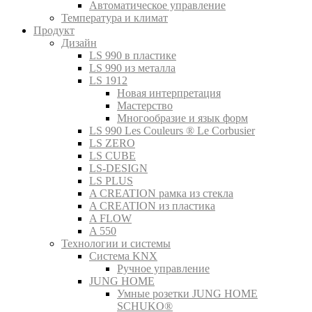
Автоматическое управление
Температура и климат
Продукт
Дизайн
LS 990 в пластике
LS 990 из металла
LS 1912
Новая интерпретация
Мастерство
Многообразие и язык форм
LS 990 Les Couleurs ® Le Corbusier
LS ZERO
LS CUBE
LS-DESIGN
LS PLUS
A CREATION рамка из стекла
A CREATION из пластика
A FLOW
A 550
Технологии и системы
Система KNX
Ручное управление
JUNG HOME
Умные розетки JUNG HOME
SCHUKO®