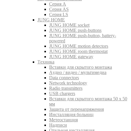
Серия A
Серия AS
Серия LS
JUNG HOME
JUNG HOME socket
JUNG HOME push-buttons
JUNG HOME push-button, battery-
powered
JUNG HOME motion detectors
JUNG HOME room thermostat
JUNG HOME gateway
Tехника
Вставки для скрытого монтажа
Aудио / видео / мультимедиа
Data connectors
Network technology
Radio transmitters
USB chargers
Вставки для скрытого монтажа 50 x 50
мм
Защита от перенапряжения
Инсталляция больниц
Метеостанция
Надписи
Отельная инсталляция