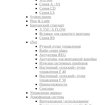
Серия A / AS
Серия CD
Серия LS
System inserts
Plug & Light
Британский стандарт
A 550 / A FLOW
Вставки для скрытого монтажа
Серия BS
eNet
Pучной пульт управления
Radio centre plates
Актуаторы REG
Актуаторы для монтажной коробки
Изделия системных приборов
Настенный «плоский» пульт
управления F 40
Настенный «плоский» пульт
управления F 50
Принадлежности
Сенсоры
Управление маркиз
Домофонная система
Визуализация / использование