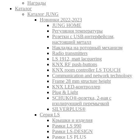
Награды
Каталог
Каталог JUNG
Новинки 2022-2023
JUNG HOME
Регуляция температуры
Розетки с USB-интерфейсом,
настоящий металл
Накладка на роторный механизм
Radio transmitters
LS 1912, matt lacquering
KNX RF push-buttons
KNX room controller LS TOUCH
Communication and network technology
Frame 28 mm structure height
KNX LED-контроллер
Plug & Light
SCHUKO®-розетка, 2-ная с
изолирующей перемычкой
SILVERPLUS®
Серия LS
Крышки и изделия
Рамки LS 990
Рамки LS-DESIGN
Рамки LS PLUS