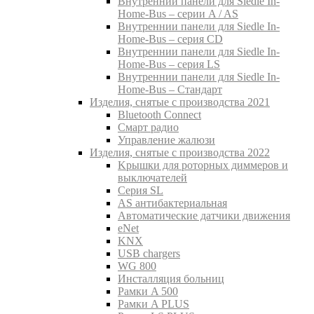
Внутреннии панели для Siedle In-
Home-Bus – серии A / AS
Внутреннии панели для Siedle In-
Home-Bus – серия CD
Внутреннии панели для Siedle In-
Home-Bus – серия LS
Внутреннии панели для Siedle In-
Home-Bus – Стандарт
Изделия, снятые с производства 2021
Bluetooth Connect
Смарт радио
Управление жалюзи
Изделия, снятые с производства 2022
Kрышки для роторных диммеров и
выключателей
Серия SL
AS антибактериальная
Aвтоматические датчики движения
eNet
KNX
USB chargers
WG 800
Инсталляция больниц
Рамки A 500
Рамки A PLUS