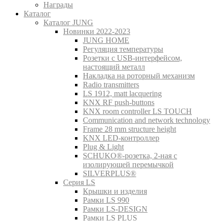
Награды
Каталог
Каталог JUNG
Новинки 2022-2023
JUNG HOME
Регуляция температуры
Розетки с USB-интерфейсом,
настоящий металл
Накладка на роторный механизм
Radio transmitters
LS 1912, matt lacquering
KNX RF push-buttons
KNX room controller LS TOUCH
Communication and network technology
Frame 28 mm structure height
KNX LED-контроллер
Plug & Light
SCHUKO®-розетка, 2-ная с
изолирующей перемычкой
SILVERPLUS®
Серия LS
Крышки и изделия
Рамки LS 990
Рамки LS-DESIGN
Рамки LS PLUS