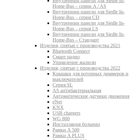
Внутреннии панели для Siedle In-
Home-Bus – серии A / AS
Внутреннии панели для Siedle In-
Home-Bus – серия CD
Внутреннии панели для Siedle In-
Home-Bus – серия LS
Внутреннии панели для Siedle In-
Home-Bus – Стандарт
Изделия, снятые с производства 2021
Bluetooth Connect
Смарт радио
Управление жалюзи
Изделия, снятые с производства 2022
Kрышки для роторных диммеров и
выключателей
Серия SL
AS антибактериальная
Aвтоматические датчики движения
eNet
KNX
USB chargers
WG 800
Инсталляция больниц
Рамки A 500
Рамки A PLUS