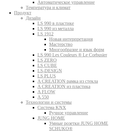
Автоматическое управление
Температура и климат
Продукт
Дизайн
LS 990 в пластике
LS 990 из металла
LS 1912
Новая интерпретация
Мастерство
Многообразие и язык форм
LS 990 Les Couleurs ® Le Corbusier
LS ZERO
LS CUBE
LS-DESIGN
LS PLUS
A CREATION рамка из стекла
A CREATION из пластика
A FLOW
A 550
Технологии и системы
Система KNX
Ручное управление
JUNG HOME
Умные розетки JUNG HOME
SCHUKO®