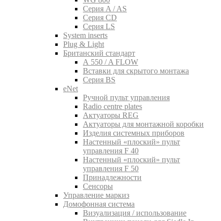
Серия A / AS
Серия CD
Серия LS
System inserts
Plug & Light
Британский стандарт
A 550 / A FLOW
Вставки для скрытого монтажа
Серия BS
eNet
Pучной пульт управления
Radio centre plates
Актуаторы REG
Актуаторы для монтажной коробки
Изделия системных приборов
Настенный «плоский» пульт
управления F 40
Настенный «плоский» пульт
управления F 50
Принадлежности
Сенсоры
Управление маркиз
Домофонная система
Визуализация / использование