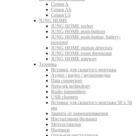
Серия A
Серия AS
Серия LS
JUNG HOME
JUNG HOME socket
JUNG HOME push-buttons
JUNG HOME push-button, battery-
powered
JUNG HOME motion detectors
JUNG HOME room thermostat
JUNG HOME gateway
Tехника
Вставки для скрытого монтажа
Aудио / видео / мультимедиа
Data connectors
Network technology
Radio transmitters
USB chargers
Вставки для скрытого монтажа 50 x 50
мм
Защита от перенапряжения
Инсталляция больниц
Метеостанция
Надписи
Отельная инсталляция