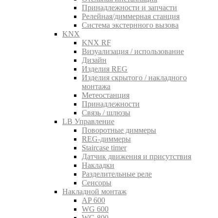
Принадлежности и запчасти
Релейная/диммерная станция
Система экстернного вызова
KNX
KNX RF
Визуализация / использование
Дизайн
Изделия REG
Изделия скрытого / накладного
монтажа
Метеостанция
Принадлежности
Связь / шлюзы
LB Управление
Поворотные диммеры
REG-диммеры
Staircase timer
Датчик движения и присутствия
Накладки
Разделительные реле
Сенсоры
Накладной монтаж
AP 600
WG 600
WG 800