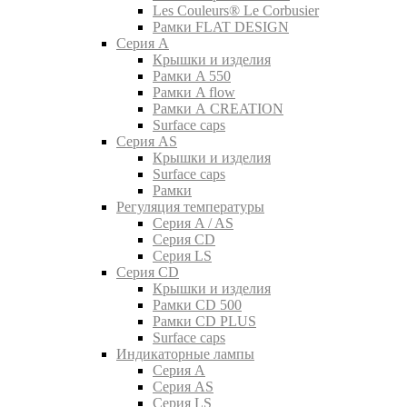
Les Couleurs® Le Corbusier
Рамки FLAT DESIGN
Серия A
Крышки и изделия
Рамки A 550
Рамки A flow
Рамки A CREATION
Surface caps
Серия AS
Крышки и изделия
Surface caps
Рамки
Регуляция температуры
Серия A / AS
Серия CD
Серия LS
Серия CD
Крышки и изделия
Рамки CD 500
Рамки CD PLUS
Surface caps
Индикаторные лампы
Серия A
Серия AS
Серия LS