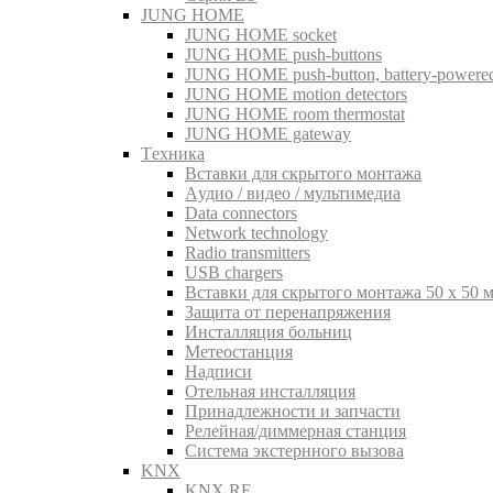
JUNG HOME
JUNG HOME socket
JUNG HOME push-buttons
JUNG HOME push-button, battery-powere
JUNG HOME motion detectors
JUNG HOME room thermostat
JUNG HOME gateway
Tехника
Вставки для скрытого монтажа
Aудио / видео / мультимедиа
Data connectors
Network technology
Radio transmitters
USB chargers
Вставки для скрытого монтажа 50 x 50 
Защита от перенапряжения
Инсталляция больниц
Метеостанция
Надписи
Отельная инсталляция
Принадлежности и запчасти
Релейная/диммерная станция
Система экстернного вызова
KNX
KNX RF