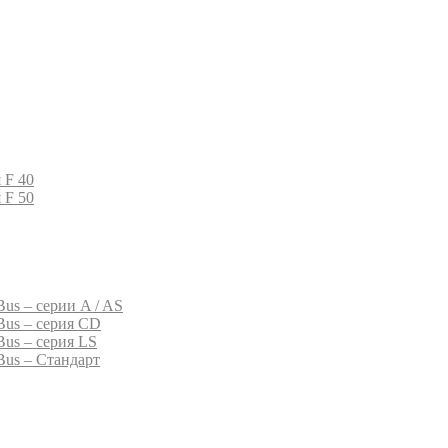
 F 40
 F 50
us – серии A / AS
Bus – серия CD
Bus – серия LS
Bus – Стандарт