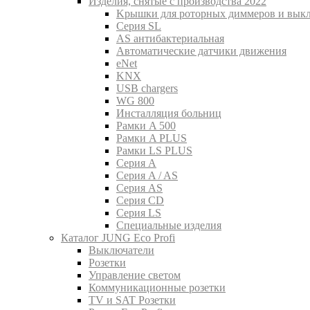
Изделия, снятые с производства 2022
Kрышки для роторных диммеров и вык
Серия SL
AS антибактериальная
Aвтоматические датчики движения
eNet
KNX
USB chargers
WG 800
Инсталляция больниц
Рамки A 500
Рамки A PLUS
Рамки LS PLUS
Серия A
Серия A / AS
Серия AS
Серия CD
Серия LS
Специальные изделия
Каталог JUNG Eco Profi
Выключатели
Розетки
Управление светом
Коммуникационные розетки
TV и SAT Розетки