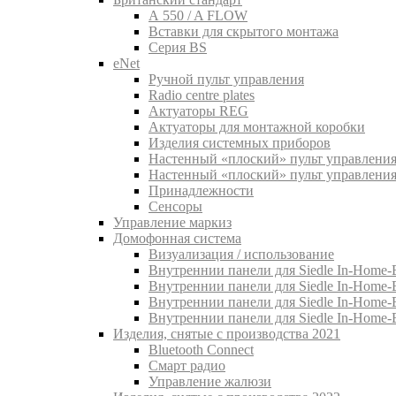
A 550 / A FLOW
Вставки для скрытого монтажа
Серия BS
eNet
Pучной пульт управления
Radio centre plates
Актуаторы REG
Актуаторы для монтажной коробки
Изделия системных приборов
Настенный «плоский» пульт управления
Настенный «плоский» пульт управления
Принадлежности
Сенсоры
Управление маркиз
Домофонная система
Визуализация / использование
Внутреннии панели для Siedle In-Home-B
Внутреннии панели для Siedle In-Home-
Внутреннии панели для Siedle In-Home-
Внутреннии панели для Siedle In-Home-
Изделия, снятые с производства 2021
Bluetooth Connect
Смарт радио
Управление жалюзи