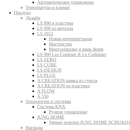
Автоматическое управление
Температура и климат
Продукт
Дизайн
LS 990 в пластике
LS 990 из металла
LS 1912
Новая интерпретация
Мастерство
Многообразие и язык форм
LS 990 Les Couleurs ® Le Corbusier
LS ZERO
LS CUBE
LS-DESIGN
LS PLUS
A CREATION рамка из стекла
A CREATION из пластика
A FLOW
A 550
Технологии и системы
Система KNX
Ручное управление
JUNG HOME
Умные розетки JUNG HOME SCHUKO
Награды