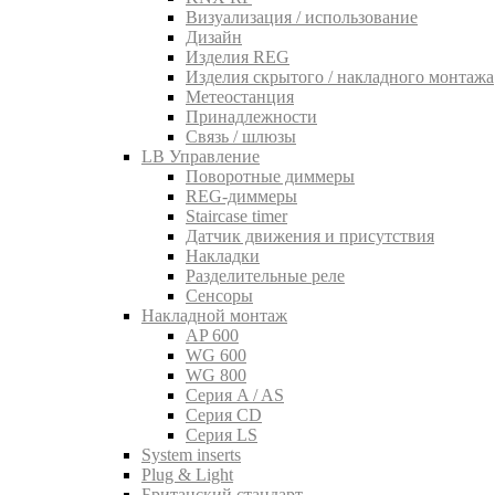
Визуализация / использование
Дизайн
Изделия REG
Изделия скрытого / накладного монтажа
Метеостанция
Принадлежности
Связь / шлюзы
LB Управление
Поворотные диммеры
REG-диммеры
Staircase timer
Датчик движения и присутствия
Накладки
Разделительные реле
Сенсоры
Накладной монтаж
AP 600
WG 600
WG 800
Серия A / AS
Серия CD
Серия LS
System inserts
Plug & Light
Британский стандарт