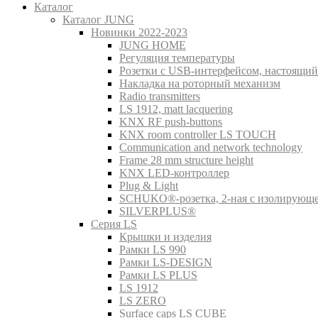
Каталог
Каталог JUNG
Новинки 2022-2023
JUNG HOME
Регуляция температуры
Розетки с USB-интерфейсом, настоящий
Накладка на роторный механизм
Radio transmitters
LS 1912, matt lacquering
KNX RF push-buttons
KNX room controller LS TOUCH
Communication and network technology
Frame 28 mm structure height
KNX LED-контроллер
Plug & Light
SCHUKO®-розетка, 2-ная с изолирующ
SILVERPLUS®
Серия LS
Крышки и изделия
Рамки LS 990
Рамки LS-DESIGN
Рамки LS PLUS
LS 1912
LS ZERO
Surface caps LS CUBE