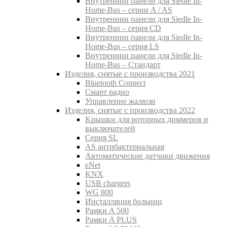
Внутреннии панели для Siedle In-
Home-Bus – серии A / AS
Внутреннии панели для Siedle In-
Home-Bus – серия CD
Внутреннии панели для Siedle In-
Home-Bus – серия LS
Внутреннии панели для Siedle In-
Home-Bus – Стандарт
Изделия, снятые с производства 2021
Bluetooth Connect
Смарт радио
Управление жалюзи
Изделия, снятые с производства 2022
Kрышки для роторных диммеров и
выключателей
Серия SL
AS антибактериальная
Aвтоматические датчики движения
eNet
KNX
USB chargers
WG 800
Инсталляция больниц
Рамки A 500
Рамки A PLUS