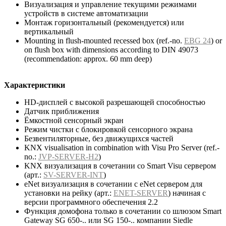
Визуализация и управление текущими режимами
устройств в системе автоматизации
Монтаж горизонтальный (рекомендуется) или
вертикальный
Mounting in flush-mounted recessed box (ref.-no.
EBG 24
) or
on flush box with dimensions according to DIN 49073
(recommendation: approx. 60 mm deep)
Характеристики
HD-дисплей с высокой разрешающей способностью
Датчик приближения
Ёмкостной сенсорный экран
Режим чистки с блокировкой сенсорного экрана
Безвентиляторные, без движущихся частей
KNX visualisation in combination with Visu Pro Server (ref.-
no.:
JVP-SERVER-H2
)
KNX визуализация в сочетании со Smart Visu сервером
(арт.:
SV-SERVER-INT
)
eNet визуализация в сочетании с eNet сервером для
установки на рейку (арт.:
ENET-SERVER
) начиная с
версии программного обеспечения 2.2
Функция домофона только в сочетании со шлюзом Smart
Gateway SG 650-.. или SG 150-.. компании Siedle