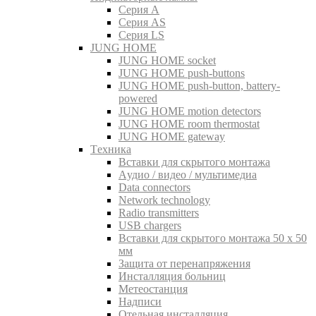
Серия A
Серия AS
Серия LS
JUNG HOME
JUNG HOME socket
JUNG HOME push-buttons
JUNG HOME push-button, battery-
powered
JUNG HOME motion detectors
JUNG HOME room thermostat
JUNG HOME gateway
Tехника
Вставки для скрытого монтажа
Aудио / видео / мультимедиа
Data connectors
Network technology
Radio transmitters
USB chargers
Вставки для скрытого монтажа 50 x 50
мм
Защита от перенапряжения
Инсталляция больниц
Метеостанция
Надписи
Отельная инсталляция