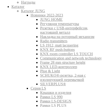
Награды
Каталог
Каталог JUNG
Новинки 2022-2023
JUNG HOME
Регуляция температуры
Розетки с USB-интерфейсом,
настоящий металл
Накладка на роторный механизм
Radio transmitters
LS 1912, matt lacquering
KNX RF push-buttons
KNX room controller LS TOUCH
Communication and network technology
Frame 28 mm structure height
KNX LED-контроллер
Plug & Light
SCHUKO®-розетка, 2-ная с
изолирующей перемычкой
SILVERPLUS®
Серия LS
Крышки и изделия
Рамки LS 990
Рамки LS-DESIGN
Рамки LS PLUS