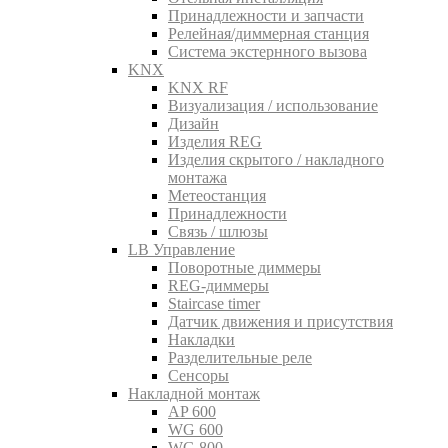
Принадлежности и запчасти
Релейная/диммерная станция
Система экстернного вызова
KNX
KNX RF
Визуализация / использование
Дизайн
Изделия REG
Изделия скрытого / накладного
монтажа
Метеостанция
Принадлежности
Связь / шлюзы
LB Управление
Поворотные диммеры
REG-диммеры
Staircase timer
Датчик движения и присутствия
Накладки
Разделительные реле
Сенсоры
Накладной монтаж
AP 600
WG 600
WG 800