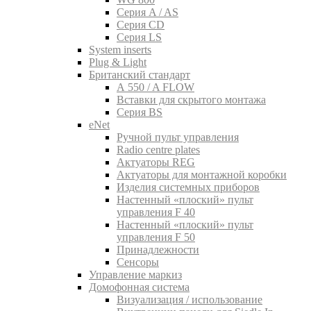
Серия A / AS
Серия CD
Серия LS
System inserts
Plug & Light
Британский стандарт
A 550 / A FLOW
Вставки для скрытого монтажа
Серия BS
eNet
Pучной пульт управления
Radio centre plates
Актуаторы REG
Актуаторы для монтажной коробки
Изделия системных приборов
Настенный «плоский» пульт
управления F 40
Настенный «плоский» пульт
управления F 50
Принадлежности
Сенсоры
Управление маркиз
Домофонная система
Визуализация / использование