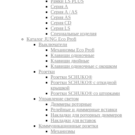
Рамки LS PLUS
Серия A
Серия A / AS
Серия AS
Серия CD
Серия LS
Специальные изделия
Каталог JUNG Eco Profi
Выключатели
Механизмы Eco Profi
Клавиши одиночные
Клавиши двойные
Клавиши одиночные с окошком
Розетки
Розетки SCHUKO®
Розетки SCHUKO® с откидной
крышкой
Розетки SCHUKO® со шторками
Управление светом
Диммеры роторные
Релейные и диммерные вставки
Накладки для роторных диммеров
Накладки для вставок
Коммуникационные розетки
Механизмы