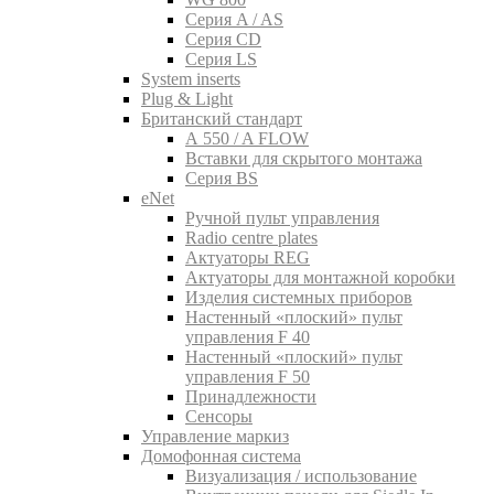
Серия A / AS
Серия CD
Серия LS
System inserts
Plug & Light
Британский стандарт
A 550 / A FLOW
Вставки для скрытого монтажа
Серия BS
eNet
Pучной пульт управления
Radio centre plates
Актуаторы REG
Актуаторы для монтажной коробки
Изделия системных приборов
Настенный «плоский» пульт
управления F 40
Настенный «плоский» пульт
управления F 50
Принадлежности
Сенсоры
Управление маркиз
Домофонная система
Визуализация / использование