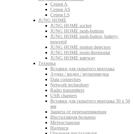
Серия A
Серия AS
Серия LS
JUNG HOME
JUNG HOME socket
JUNG HOME push-buttons
JUNG HOME push-button, battery-
powered
JUNG HOME motion detectors
JUNG HOME room thermostat
JUNG HOME gateway
Tехника
Вставки для скрытого монтажа
Aудио / видео / мультимедиа
Data connectors
Network technology
Radio transmitters
USB chargers
Вставки для скрытого монтажа 50 x 50
мм
Защита от перенапряжения
Инсталляция больниц
Метеостанция
Надписи
Отельная инсталляция