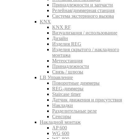
Принадлежности и запчасти
Релейная/диммерная станция
Система экстернного вызова
KNX
KNX RF
Визуализация / использование
Дизайн
Изделия REG
Изделия скрытого / накладного
монтажа
Метеостанция
Принадлежности
Связь / шлюзы
LB Управление
Поворотные диммеры
REG-диммеры
Staircase timer
Датчик движения и присутствия
Накладки
Разделительные реле
Сенсоры
Накладной монтаж
AP 600
WG 600
WG 800