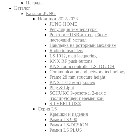
Награды
Каталог
Каталог JUNG
Новинки 2022-2023
JUNG HOME
Регуляция температуры
Розетки с USB-интерфейсом,
настоящий металл
Накладка на роторный механизм
Radio transmitters
LS 1912, matt lacquering
KNX RF push-buttons
KNX room controller LS TOUCH
Communication and network technology
Frame 28 mm structure height
KNX LED-контроллер
Plug & Light
SCHUKO®-розетка, 2-ная с
изолирующей перемычкой
SILVERPLUS®
Серия LS
Крышки и изделия
Рамки LS 990
Рамки LS-DESIGN
Рамки LS PLUS