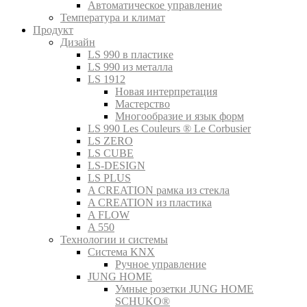
Автоматическое управление
Температура и климат
Продукт
Дизайн
LS 990 в пластике
LS 990 из металла
LS 1912
Новая интерпретация
Мастерство
Многообразие и язык форм
LS 990 Les Couleurs ® Le Corbusier
LS ZERO
LS CUBE
LS-DESIGN
LS PLUS
A CREATION рамка из стекла
A CREATION из пластика
A FLOW
A 550
Технологии и системы
Система KNX
Ручное управление
JUNG HOME
Умные розетки JUNG HOME
SCHUKO®