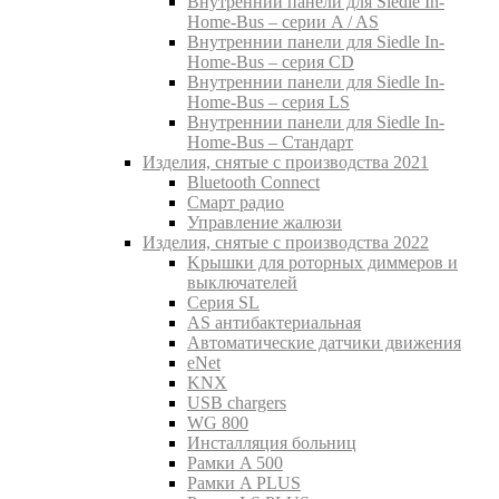
Внутреннии панели для Siedle In-
Home-Bus – серии A / AS
Внутреннии панели для Siedle In-
Home-Bus – серия CD
Внутреннии панели для Siedle In-
Home-Bus – серия LS
Внутреннии панели для Siedle In-
Home-Bus – Стандарт
Изделия, снятые с производства 2021
Bluetooth Connect
Смарт радио
Управление жалюзи
Изделия, снятые с производства 2022
Kрышки для роторных диммеров и
выключателей
Серия SL
AS антибактериальная
Aвтоматические датчики движения
eNet
KNX
USB chargers
WG 800
Инсталляция больниц
Рамки A 500
Рамки A PLUS