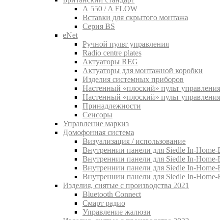
A 550 / A FLOW
Вставки для скрытого монтажа
Серия BS
eNet
Pучной пульт управления
Radio centre plates
Актуаторы REG
Актуаторы для монтажной коробки
Изделия системных приборов
Настенный «плоский» пульт управления
Настенный «плоский» пульт управления
Принадлежности
Сенсоры
Управление маркиз
Домофонная система
Визуализация / использование
Внутреннии панели для Siedle In-Home-B
Внутреннии панели для Siedle In-Home-
Внутреннии панели для Siedle In-Home-
Внутреннии панели для Siedle In-Home-
Изделия, снятые с производства 2021
Bluetooth Connect
Смарт радио
Управление жалюзи