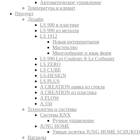
Автоматическое управление
Температура и климат
Продукт
Дизайн
LS 990 в пластике
LS 990 из металла
LS 1912
Новая интерпретация
Мастерство
Многообразие и язык форм
LS 990 Les Couleurs ® Le Corbusier
LS ZERO
LS CUBE
LS-DESIGN
LS PLUS
A CREATION рамка из стекла
A CREATION из пластика
A FLOW
A 550
Технологии и системы
Система KNX
Ручное управление
JUNG HOME
Умные розетки JUNG HOME SCHUKO
Награды