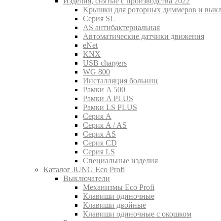
Изделия, снятые с производства 2022
Kрышки для роторных диммеров и вык
Серия SL
AS антибактериальная
Aвтоматические датчики движения
eNet
KNX
USB chargers
WG 800
Инсталляция больниц
Рамки A 500
Рамки A PLUS
Рамки LS PLUS
Серия A
Серия A / AS
Серия AS
Серия CD
Серия LS
Специальные изделия
Каталог JUNG Eco Profi
Выключатели
Механизмы Eco Profi
Клавиши одиночные
Клавиши двойные
Клавиши одиночные с окошком