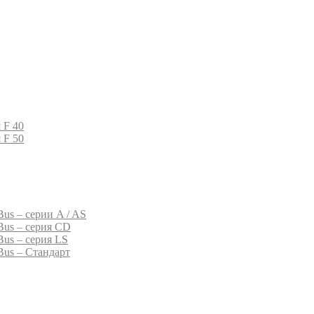
 F 40
 F 50
us – серии A / AS
Bus – серия CD
Bus – серия LS
Bus – Стандарт