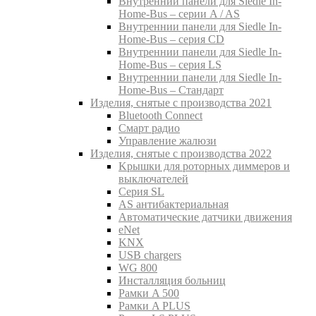
Внутреннии панели для Siedle In-
Home-Bus – серии A / AS
Внутреннии панели для Siedle In-
Home-Bus – серия CD
Внутреннии панели для Siedle In-
Home-Bus – серия LS
Внутреннии панели для Siedle In-
Home-Bus – Стандарт
Изделия, снятые с производства 2021
Bluetooth Connect
Смарт радио
Управление жалюзи
Изделия, снятые с производства 2022
Kрышки для роторных диммеров и
выключателей
Серия SL
AS антибактериальная
Aвтоматические датчики движения
eNet
KNX
USB chargers
WG 800
Инсталляция больниц
Рамки A 500
Рамки A PLUS