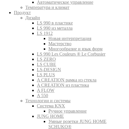
Автоматическое управление
Температура и климат
Продукт
Дизайн
LS 990 в пластике
LS 990 из металла
LS 1912
Новая интерпретация
Мастерство
Многообразие и язык форм
LS 990 Les Couleurs ® Le Corbusier
LS ZERO
LS CUBE
LS-DESIGN
LS PLUS
A CREATION рамка из стекла
A CREATION из пластика
A FLOW
A 550
Технологии и системы
Система KNX
Ручное управление
JUNG HOME
Умные розетки JUNG HOME
SCHUKO®