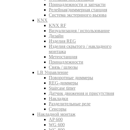
Принадлежности и запчасти
Релейная/диммерная станция
Система экстернного вызова
KNX
KNX RF
Визуализация / использование
Дизайн
Изделия REG
Изделия скрытого / накладного
монтажа
Метеостанция
Принадлежности
Связь / шлюзы
LB Управление
Поворотные диммеры
REG-диммеры
Staircase timer
Датчик движения и присутствия
Накладки
Разделительные реле
Сенсоры
Накладной монтаж
AP 600
WG 600
WG 800