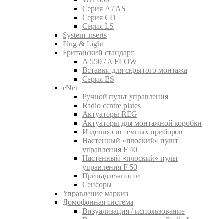
Серия A / AS
Серия CD
Серия LS
System inserts
Plug & Light
Британский стандарт
A 550 / A FLOW
Вставки для скрытого монтажа
Серия BS
eNet
Pучной пульт управления
Radio centre plates
Актуаторы REG
Актуаторы для монтажной коробки
Изделия системных приборов
Настенный «плоский» пульт
управления F 40
Настенный «плоский» пульт
управления F 50
Принадлежности
Сенсоры
Управление маркиз
Домофонная система
Визуализация / использование