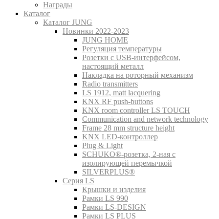
Награды
Каталог
Каталог JUNG
Новинки 2022-2023
JUNG HOME
Регуляция температуры
Розетки с USB-интерфейсом,
настоящий металл
Накладка на роторный механизм
Radio transmitters
LS 1912, matt lacquering
KNX RF push-buttons
KNX room controller LS TOUCH
Communication and network technology
Frame 28 mm structure height
KNX LED-контроллер
Plug & Light
SCHUKO®-розетка, 2-ная с
изолирующей перемычкой
SILVERPLUS®
Серия LS
Крышки и изделия
Рамки LS 990
Рамки LS-DESIGN
Рамки LS PLUS