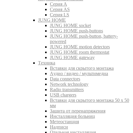
Серия A
Серия AS
Серия LS
JUNG HOME
JUNG HOME socket
JUNG HOME push-buttons
JUNG HOME push-button, battery-
powered
JUNG HOME motion detectors
JUNG HOME room thermostat
JUNG HOME gateway
Tехника
Вставки для скрытого монтажа
Aудио / видео / мультимедиа
Data connectors
Network technology
Radio transmitters
USB chargers
Вставки для скрытого монтажа 50 x 50
мм
Защита от перенапряжения
Инсталляция больниц
Метеостанция
Надписи
Отельная инсталляция