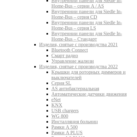
Внутреннии панели для Siedle In-
Home-Bus – серии A / AS
Внутреннии панели для Siedle In-
Home-Bus – серия CD
Внутреннии панели для Siedle In-
Home-Bus – серия LS
Внутреннии панели для Siedle In-
Home-Bus – Стандарт
Изделия, снятые с производства 2021
Bluetooth Connect
Смарт радио
Управление жалюзи
Изделия, снятые с производства 2022
Kрышки для роторных диммеров и
выключателей
Серия SL
AS антибактериальная
Aвтоматические датчики движения
eNet
KNX
USB chargers
WG 800
Инсталляция больниц
Рамки A 500
Рамки A PLUS