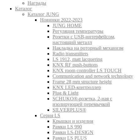
Награды
Каталог
Каталог JUNG
Новинки 2022-2023
JUNG HOME
Регуляция температуры
Розетки с USB-интерфейсом,
настоящий металл
Накладка на роторный механизм
Radio transmitters
LS 1912, matt lacquering
KNX RF push-buttons
KNX room controller LS TOUCH
Communication and network technology
Frame 28 mm structure height
KNX LED-контроллер
Plug & Light
SCHUKO®-розетка, 2-ная с
изолирующей перемычкой
SILVERPLUS®
Серия LS
Крышки и изделия
Рамки LS 990
Рамки LS-DESIGN
Рамки LS PLUS