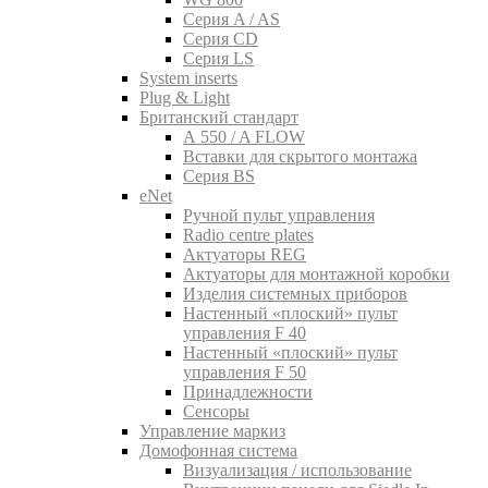
Серия A / AS
Серия CD
Серия LS
System inserts
Plug & Light
Британский стандарт
A 550 / A FLOW
Вставки для скрытого монтажа
Серия BS
eNet
Pучной пульт управления
Radio centre plates
Актуаторы REG
Актуаторы для монтажной коробки
Изделия системных приборов
Настенный «плоский» пульт
управления F 40
Настенный «плоский» пульт
управления F 50
Принадлежности
Сенсоры
Управление маркиз
Домофонная система
Визуализация / использование