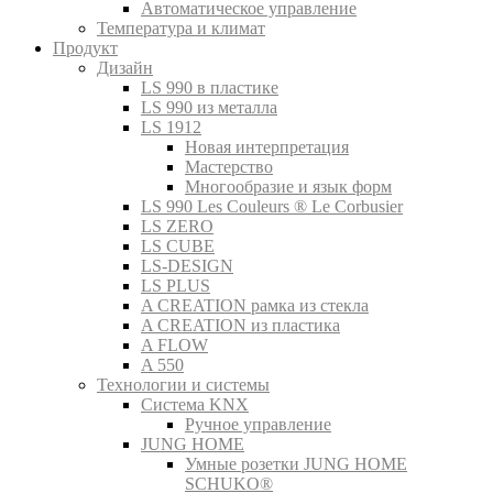
Автоматическое управление
Температура и климат
Продукт
Дизайн
LS 990 в пластике
LS 990 из металла
LS 1912
Новая интерпретация
Мастерство
Многообразие и язык форм
LS 990 Les Couleurs ® Le Corbusier
LS ZERO
LS CUBE
LS-DESIGN
LS PLUS
A CREATION рамка из стекла
A CREATION из пластика
A FLOW
A 550
Технологии и системы
Система KNX
Ручное управление
JUNG HOME
Умные розетки JUNG HOME
SCHUKO®