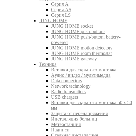
Серия A
Серия AS
Серия LS
JUNG HOME
JUNG HOME socket
JUNG HOME push-buttons
JUNG HOME push-button, battery-
powered
JUNG HOME motion detectors
JUNG HOME room thermostat
JUNG HOME gateway
Tехника
Вставки для скрытого монтажа
Aудио / видео / мультимедиа
Data connectors
Network technology
Radio transmitters
USB chargers
Вставки для скрытого монтажа 50 x 50
мм
Защита от перенапряжения
Инсталляция больниц
Метеостанция
Надписи
Отельная инсталляция