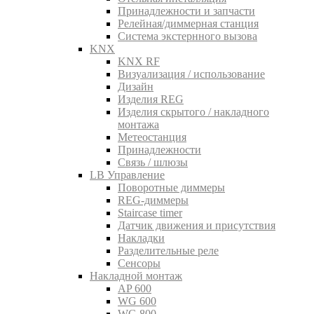
Принадлежности и запчасти
Релейная/диммерная станция
Система экстернного вызова
KNX
KNX RF
Визуализация / использование
Дизайн
Изделия REG
Изделия скрытого / накладного
монтажа
Метеостанция
Принадлежности
Связь / шлюзы
LB Управление
Поворотные диммеры
REG-диммеры
Staircase timer
Датчик движения и присутствия
Накладки
Разделительные реле
Сенсоры
Накладной монтаж
AP 600
WG 600
WG 800