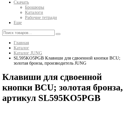
Скачать
Брошюры
Каталоги
Рабочие тетради
Еще
Главная
Каталог
Каталог JUNG
SL595KO5PGB Клавиши для сдвоенной кнопки BCU;
золотая бронза, производитель JUNG
Клавиши для сдвоенной
кнопки BCU; золотая бронза,
артикул SL595KO5PGB