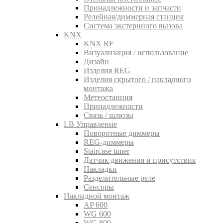
Принадлежности и запчасти
Релейная/диммерная станция
Система экстернного вызова
KNX
KNX RF
Визуализация / использование
Дизайн
Изделия REG
Изделия скрытого / накладного
монтажа
Метеостанция
Принадлежности
Связь / шлюзы
LB Управление
Поворотные диммеры
REG-диммеры
Staircase timer
Датчик движения и присутствия
Накладки
Разделительные реле
Сенсоры
Накладной монтаж
AP 600
WG 600
WG 800