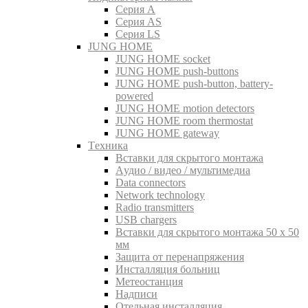
Серия A
Серия AS
Серия LS
JUNG HOME
JUNG HOME socket
JUNG HOME push-buttons
JUNG HOME push-button, battery-
powered
JUNG HOME motion detectors
JUNG HOME room thermostat
JUNG HOME gateway
Tехника
Вставки для скрытого монтажа
Aудио / видео / мультимедиа
Data connectors
Network technology
Radio transmitters
USB chargers
Вставки для скрытого монтажа 50 x 50
мм
Защита от перенапряжения
Инсталляция больниц
Метеостанция
Надписи
Отельная инсталляция