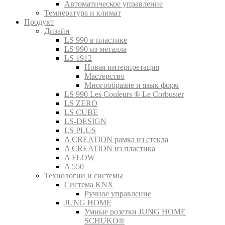
Автоматическое управление
Температура и климат
Продукт
Дизайн
LS 990 в пластике
LS 990 из металла
LS 1912
Новая интерпретация
Мастерство
Многообразие и язык форм
LS 990 Les Couleurs ® Le Corbusier
LS ZERO
LS CUBE
LS-DESIGN
LS PLUS
A CREATION рамка из стекла
A CREATION из пластика
A FLOW
A 550
Технологии и системы
Система KNX
Ручное управление
JUNG HOME
Умные розетки JUNG HOME
SCHUKO®