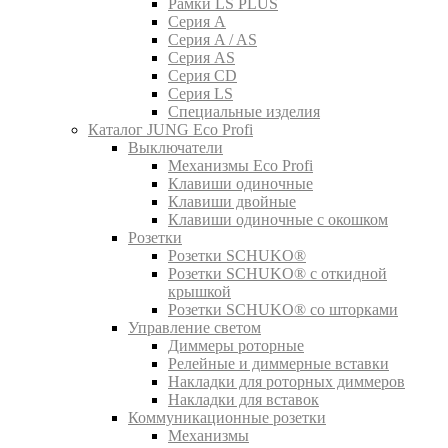
Рамки LS PLUS
Серия A
Серия A / AS
Серия AS
Серия CD
Серия LS
Специальные изделия
Каталог JUNG Eco Profi
Выключатели
Механизмы Eco Profi
Клавиши одиночные
Клавиши двойные
Клавиши одиночные с окошком
Розетки
Розетки SCHUKO®
Розетки SCHUKO® с откидной
крышкой
Розетки SCHUKO® со шторками
Управление светом
Диммеры роторные
Релейные и диммерные вставки
Накладки для роторных диммеров
Накладки для вставок
Коммуникационные розетки
Механизмы