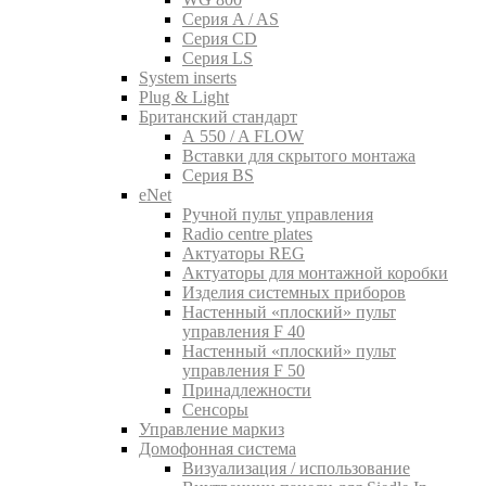
Серия A / AS
Серия CD
Серия LS
System inserts
Plug & Light
Британский стандарт
A 550 / A FLOW
Вставки для скрытого монтажа
Серия BS
eNet
Pучной пульт управления
Radio centre plates
Актуаторы REG
Актуаторы для монтажной коробки
Изделия системных приборов
Настенный «плоский» пульт
управления F 40
Настенный «плоский» пульт
управления F 50
Принадлежности
Сенсоры
Управление маркиз
Домофонная система
Визуализация / использование