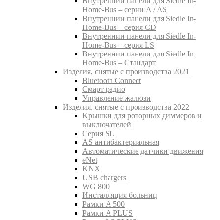
Внутреннии панели для Siedle In-
Home-Bus – серии A / AS
Внутреннии панели для Siedle In-
Home-Bus – серия CD
Внутреннии панели для Siedle In-
Home-Bus – серия LS
Внутреннии панели для Siedle In-
Home-Bus – Стандарт
Изделия, снятые с производства 2021
Bluetooth Connect
Смарт радио
Управление жалюзи
Изделия, снятые с производства 2022
Kрышки для роторных диммеров и
выключателей
Серия SL
AS антибактериальная
Aвтоматические датчики движения
eNet
KNX
USB chargers
WG 800
Инсталляция больниц
Рамки A 500
Рамки A PLUS