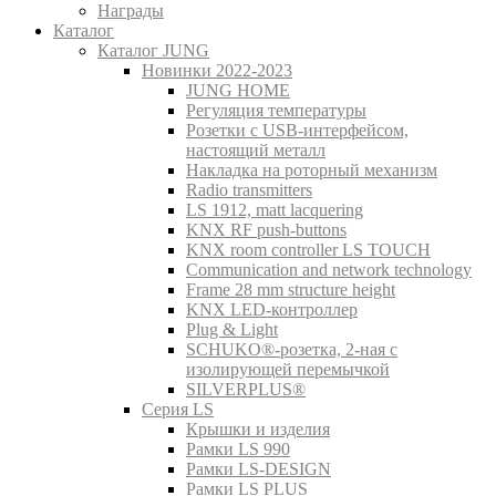
Награды
Каталог
Каталог JUNG
Новинки 2022-2023
JUNG HOME
Регуляция температуры
Розетки с USB-интерфейсом,
настоящий металл
Накладка на роторный механизм
Radio transmitters
LS 1912, matt lacquering
KNX RF push-buttons
KNX room controller LS TOUCH
Communication and network technology
Frame 28 mm structure height
KNX LED-контроллер
Plug & Light
SCHUKO®-розетка, 2-ная с
изолирующей перемычкой
SILVERPLUS®
Серия LS
Крышки и изделия
Рамки LS 990
Рамки LS-DESIGN
Рамки LS PLUS