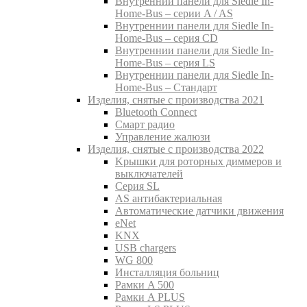
Внутреннии панели для Siedle In-
Home-Bus – серии A / AS
Внутреннии панели для Siedle In-
Home-Bus – серия CD
Внутреннии панели для Siedle In-
Home-Bus – серия LS
Внутреннии панели для Siedle In-
Home-Bus – Стандарт
Изделия, снятые с производства 2021
Bluetooth Connect
Смарт радио
Управление жалюзи
Изделия, снятые с производства 2022
Kрышки для роторных диммеров и
выключателей
Серия SL
AS антибактериальная
Aвтоматические датчики движения
eNet
KNX
USB chargers
WG 800
Инсталляция больниц
Рамки A 500
Рамки A PLUS