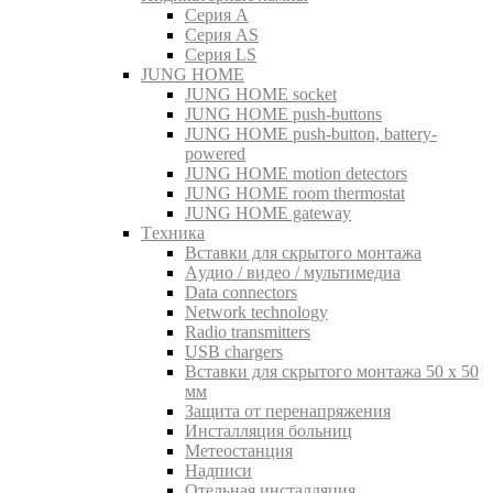
Серия A
Серия AS
Серия LS
JUNG HOME
JUNG HOME socket
JUNG HOME push-buttons
JUNG HOME push-button, battery-
powered
JUNG HOME motion detectors
JUNG HOME room thermostat
JUNG HOME gateway
Tехника
Вставки для скрытого монтажа
Aудио / видео / мультимедиа
Data connectors
Network technology
Radio transmitters
USB chargers
Вставки для скрытого монтажа 50 x 50
мм
Защита от перенапряжения
Инсталляция больниц
Метеостанция
Надписи
Отельная инсталляция