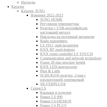
Награды
Каталог
Каталог JUNG
Новинки 2022-2023
JUNG HOME
Регуляция температуры
Розетки с USB-интерфейсом,
настоящий металл
Накладка на роторный механизм
Radio transmitters
LS 1912, matt lacquering
KNX RF push-buttons
KNX room controller LS TOUCH
Communication and network technology
Frame 28 mm structure height
KNX LED-контроллер
Plug & Light
SCHUKO®-розетка, 2-ная с
изолирующей перемычкой
SILVERPLUS®
Серия LS
Крышки и изделия
Рамки LS 990
Рамки LS-DESIGN
Рамки LS PLUS