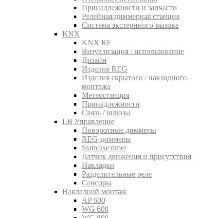
Принадлежности и запчасти
Релейная/диммерная станция
Система экстернного вызова
KNX
KNX RF
Визуализация / использование
Дизайн
Изделия REG
Изделия скрытого / накладного
монтажа
Метеостанция
Принадлежности
Связь / шлюзы
LB Управление
Поворотные диммеры
REG-диммеры
Staircase timer
Датчик движения и присутствия
Накладки
Разделительные реле
Сенсоры
Накладной монтаж
AP 600
WG 600
WG 800