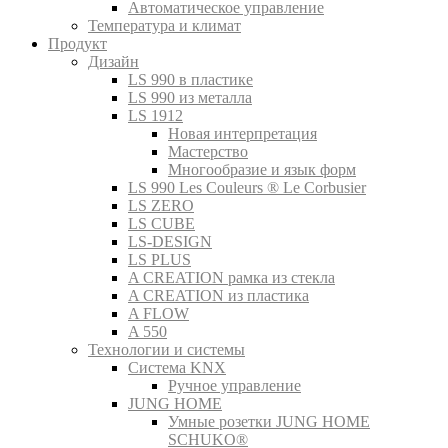
Автоматическое управление
Температура и климат
Продукт
Дизайн
LS 990 в пластике
LS 990 из металла
LS 1912
Новая интерпретация
Мастерство
Многообразие и язык форм
LS 990 Les Couleurs ® Le Corbusier
LS ZERO
LS CUBE
LS-DESIGN
LS PLUS
A CREATION рамка из стекла
A CREATION из пластика
A FLOW
A 550
Технологии и системы
Система KNX
Ручное управление
JUNG HOME
Умные розетки JUNG HOME
SCHUKO®