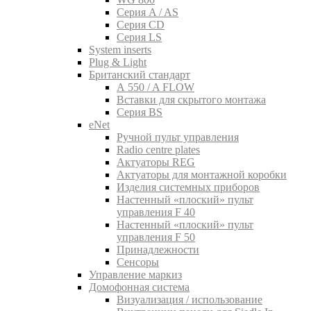
Серия A / AS
Серия CD
Серия LS
System inserts
Plug & Light
Британский стандарт
A 550 / A FLOW
Вставки для скрытого монтажа
Серия BS
eNet
Pучной пульт управления
Radio centre plates
Актуаторы REG
Актуаторы для монтажной коробки
Изделия системных приборов
Настенный «плоский» пульт
управления F 40
Настенный «плоский» пульт
управления F 50
Принадлежности
Сенсоры
Управление маркиз
Домофонная система
Визуализация / использование