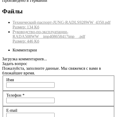
Произведено в Германии
Файлы
Технический-паспорт-JUNG-RADLS928WW_4350.pdf
Размер: 134 Кб
Руководство-по-эксплуатации-
RADA508WW__imp408658417imp__.pdf
Размер: 446 Кб
Комментарии
Загрузка комментариев...
Задать вопрос
Пожалуйста, заполните данные. Мы свяжемся с вами в
ближайшее время.
Имя
Телефон
*
E-mail