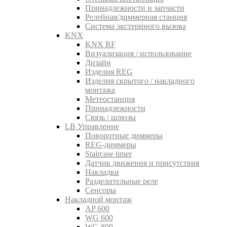
Принадлежности и запчасти
Релейная/диммерная станция
Система экстернного вызова
KNX
KNX RF
Визуализация / использование
Дизайн
Изделия REG
Изделия скрытого / накладного
монтажа
Метеостанция
Принадлежности
Связь / шлюзы
LB Управление
Поворотные диммеры
REG-диммеры
Staircase timer
Датчик движения и присутствия
Накладки
Разделительные реле
Сенсоры
Накладной монтаж
AP 600
WG 600
WG 800