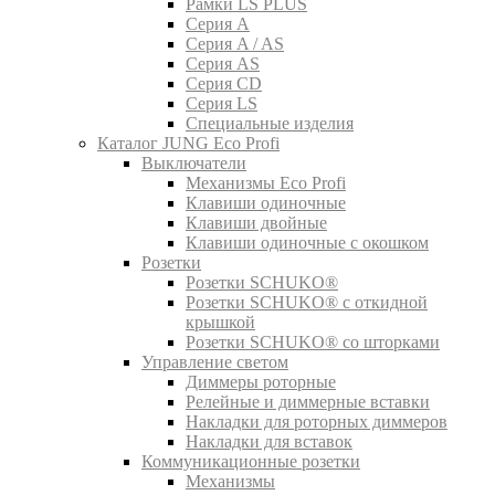
Рамки LS PLUS
Серия A
Серия A / AS
Серия AS
Серия CD
Серия LS
Специальные изделия
Каталог JUNG Eco Profi
Выключатели
Механизмы Eco Profi
Клавиши одиночные
Клавиши двойные
Клавиши одиночные с окошком
Розетки
Розетки SCHUKO®
Розетки SCHUKO® с откидной
крышкой
Розетки SCHUKO® со шторками
Управление светом
Диммеры роторные
Релейные и диммерные вставки
Накладки для роторных диммеров
Накладки для вставок
Коммуникационные розетки
Механизмы