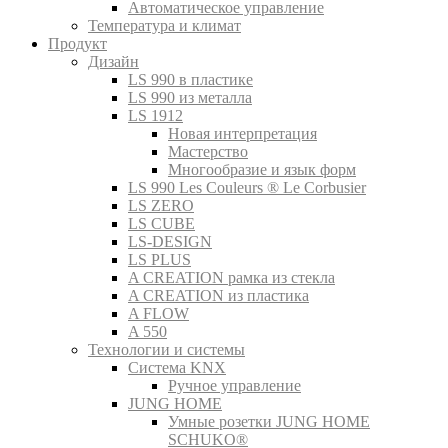
Автоматическое управление
Температура и климат
Продукт
Дизайн
LS 990 в пластике
LS 990 из металла
LS 1912
Новая интерпретация
Мастерство
Многообразие и язык форм
LS 990 Les Couleurs ® Le Corbusier
LS ZERO
LS CUBE
LS-DESIGN
LS PLUS
A CREATION рамка из стекла
A CREATION из пластика
A FLOW
A 550
Технологии и системы
Система KNX
Ручное управление
JUNG HOME
Умные розетки JUNG HOME
SCHUKO®