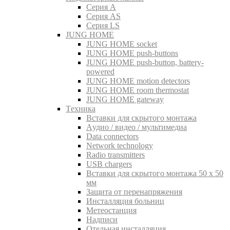
Серия A
Серия AS
Серия LS
JUNG HOME
JUNG HOME socket
JUNG HOME push-buttons
JUNG HOME push-button, battery-
powered
JUNG HOME motion detectors
JUNG HOME room thermostat
JUNG HOME gateway
Tехника
Вставки для скрытого монтажа
Aудио / видео / мультимедиа
Data connectors
Network technology
Radio transmitters
USB chargers
Вставки для скрытого монтажа 50 x 50
мм
Защита от перенапряжения
Инсталляция больниц
Метеостанция
Надписи
Отельная инсталляция