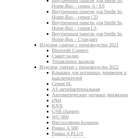
Внутреннии панели для Siedle In-
Home-Bus – серии A / AS
Внутреннии панели для Siedle In-
Home-Bus – серия CD
Внутреннии панели для Siedle In-
Home-Bus – серия LS
Внутреннии панели для Siedle In-
Home-Bus – Стандарт
Изделия, снятые с производства 2021
Bluetooth Connect
Смарт радио
Управление жалюзи
Изделия, снятые с производства 2022
Kрышки для роторных диммеров и
выключателей
Серия SL
AS антибактериальная
Aвтоматические датчики движения
eNet
KNX
USB chargers
WG 800
Инсталляция больниц
Рамки A 500
Рамки A PLUS