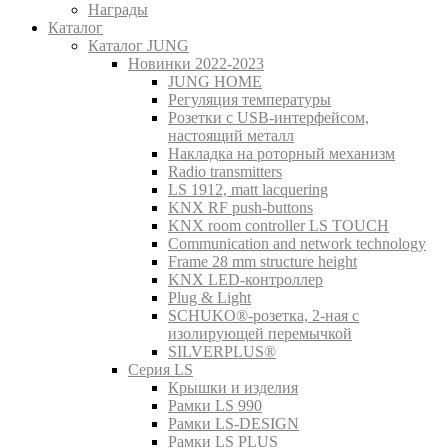
Награды
Каталог
Каталог JUNG
Новинки 2022-2023
JUNG HOME
Регуляция температуры
Розетки с USB-интерфейсом,
настоящий металл
Накладка на роторный механизм
Radio transmitters
LS 1912, matt lacquering
KNX RF push-buttons
KNX room controller LS TOUCH
Communication and network technology
Frame 28 mm structure height
KNX LED-контроллер
Plug & Light
SCHUKO®-розетка, 2-ная с
изолирующей перемычкой
SILVERPLUS®
Серия LS
Крышки и изделия
Рамки LS 990
Рамки LS-DESIGN
Рамки LS PLUS