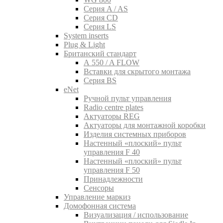
Серия A / AS
Серия CD
Серия LS
System inserts
Plug & Light
Британский стандарт
A 550 / A FLOW
Вставки для скрытого монтажа
Серия BS
eNet
Pучной пульт управления
Radio centre plates
Актуаторы REG
Актуаторы для монтажной коробки
Изделия системных приборов
Настенный «плоский» пульт
управления F 40
Настенный «плоский» пульт
управления F 50
Принадлежности
Сенсоры
Управление маркиз
Домофонная система
Визуализация / использование