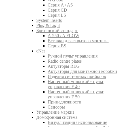
Серия A / AS
Серия CD
Серия LS
System inserts
Plug & Light
Британский стандарт
A 550 / A FLOW
Вставки для скрытого монтажа
Серия BS
eNet
Pучной пульт управления
Radio centre plates
Актуаторы REG
Актуаторы для монтажной коробки
Изделия системных приборов
Настенный «плоский» пульт
управления F 40
Настенный «плоский» пульт
управления F 50
Принадлежности
Сенсоры
Управление маркиз
Домофонная система
Визуализация / использование