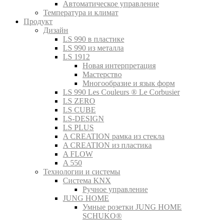
Автоматическое управление
Температура и климат
Продукт
Дизайн
LS 990 в пластике
LS 990 из металла
LS 1912
Новая интерпретация
Мастерство
Многообразие и язык форм
LS 990 Les Couleurs ® Le Corbusier
LS ZERO
LS CUBE
LS-DESIGN
LS PLUS
A CREATION рамка из стекла
A CREATION из пластика
A FLOW
A 550
Технологии и системы
Система KNX
Ручное управление
JUNG HOME
Умные розетки JUNG HOME
SCHUKO®