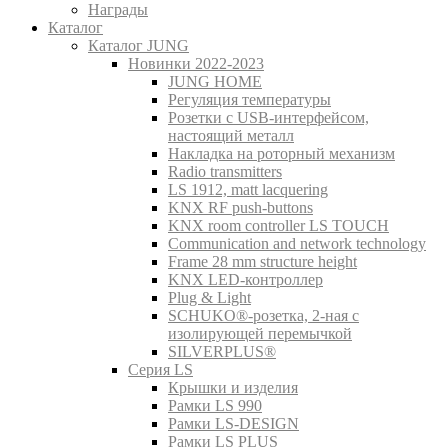
Награды
Каталог
Каталог JUNG
Новинки 2022-2023
JUNG HOME
Регуляция температуры
Розетки с USB-интерфейсом,
настоящий металл
Накладка на роторный механизм
Radio transmitters
LS 1912, matt lacquering
KNX RF push-buttons
KNX room controller LS TOUCH
Communication and network technology
Frame 28 mm structure height
KNX LED-контроллер
Plug & Light
SCHUKO®-розетка, 2-ная с
изолирующей перемычкой
SILVERPLUS®
Серия LS
Крышки и изделия
Рамки LS 990
Рамки LS-DESIGN
Рамки LS PLUS