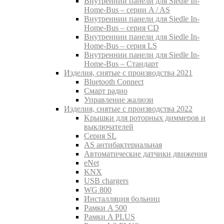
Внутреннии панели для Siedle In-
Home-Bus – серии A / AS
Внутреннии панели для Siedle In-
Home-Bus – серия CD
Внутреннии панели для Siedle In-
Home-Bus – серия LS
Внутреннии панели для Siedle In-
Home-Bus – Стандарт
Изделия, снятые с производства 2021
Bluetooth Connect
Смарт радио
Управление жалюзи
Изделия, снятые с производства 2022
Kрышки для роторных диммеров и
выключателей
Серия SL
AS антибактериальная
Aвтоматические датчики движения
eNet
KNX
USB chargers
WG 800
Инсталляция больниц
Рамки A 500
Рамки A PLUS