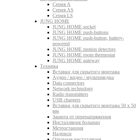
Серия A
Серия AS
Серия LS
JUNG HOME
JUNG HOME socket
JUNG HOME push-buttons
JUNG HOME push-button, battery-
powered
JUNG HOME motion detectors
JUNG HOME room thermostat
JUNG HOME gateway
Tехника
Вставки для скрытого монтажа
Aудио / видео / мультимедиа
Data connectors
Network technology
Radio transmitters
USB chargers
Вставки для скрытого монтажа 50 x 50
мм
Защита от перенапряжения
Инсталляция больниц
Метеостанция
Надписи
Отельная инсталляция