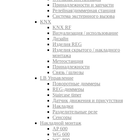
Принадлежности и запчасти
Релейная/диммерная станция
Система экстернного вызова
KNX
KNX RF
Визуализация / использование
Дизайн
Изделия REG
Изделия скрытого / накладного
монтажа
Метеостанция
Принадлежности
Связь / шлюзы
LB Управление
Поворотные диммеры
REG-диммеры
Staircase timer
Датчик движения и присутствия
Накладки
Разделительные реле
Сенсоры
Накладной монтаж
AP 600
WG 600
WG 800