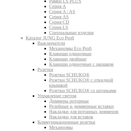
Рамки LS PLUS
Серия A
Серия A / AS
Серия AS
Серия CD
Серия LS
Специальные изделия
Каталог JUNG Eco Profi
Выключатели
Механизмы Eco Profi
Клавиши одиночные
Клавиши двойные
Клавиши одиночные с окошком
Розетки
Розетки SCHUKO®
Розетки SCHUKO® с откидной
крышкой
Розетки SCHUKO® со шторками
Управление светом
Диммеры роторные
Релейные и диммерные вставки
Накладки для роторных диммеров
Накладки для вставок
Коммуникационные розетки
Механизмы