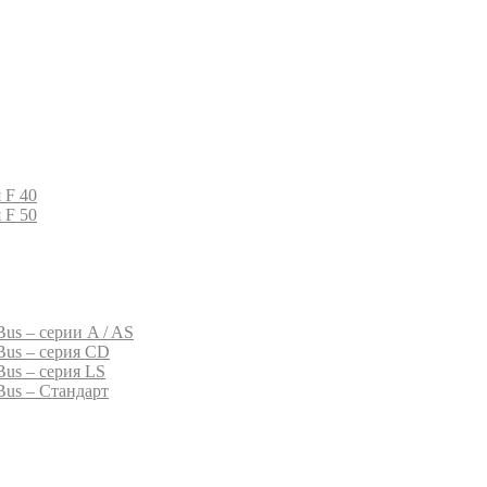
 F 40
 F 50
us – серии A / AS
Bus – серия CD
Bus – серия LS
Bus – Стандарт