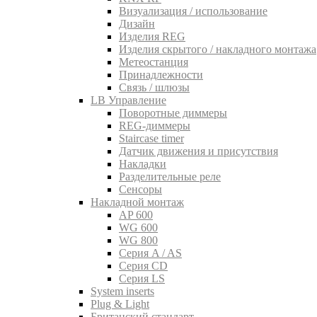
Визуализация / использование
Дизайн
Изделия REG
Изделия скрытого / накладного монтажа
Метеостанция
Принадлежности
Связь / шлюзы
LB Управление
Поворотные диммеры
REG-диммеры
Staircase timer
Датчик движения и присутствия
Накладки
Разделительные реле
Сенсоры
Накладной монтаж
AP 600
WG 600
WG 800
Серия A / AS
Серия CD
Серия LS
System inserts
Plug & Light
Британский стандарт