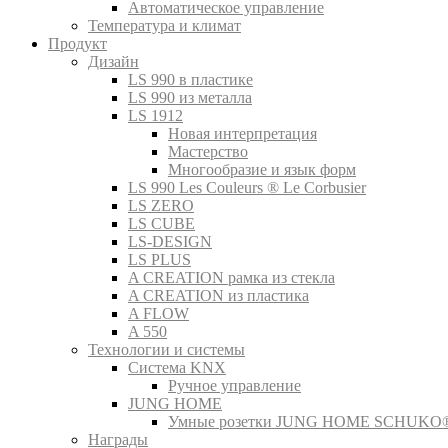
Автоматическое управление
Температура и климат
Продукт
Дизайн
LS 990 в пластике
LS 990 из металла
LS 1912
Новая интерпретация
Мастерство
Многообразие и язык форм
LS 990 Les Couleurs ® Le Corbusier
LS ZERO
LS CUBE
LS-DESIGN
LS PLUS
A CREATION рамка из стекла
A CREATION из пластика
A FLOW
A 550
Технологии и системы
Система KNX
Ручное управление
JUNG HOME
Умные розетки JUNG HOME SCHUKO
Награды