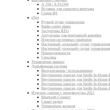
A 550 / A FLOW
Вставки для скрытого монтажа
Серия BS
eNet
Pучной пульт управления
Radio centre plates
Актуаторы REG
Актуаторы для монтажной коробки
Изделия системных приборов
Настенный «плоский» пульт управления
Настенный «плоский» пульт управления
Принадлежности
Сенсоры
Управление маркиз
Домофонная система
Визуализация / использование
Внутреннии панели для Siedle In-Home-B
Внутреннии панели для Siedle In-Home-
Внутреннии панели для Siedle In-Home-
Внутреннии панели для Siedle In-Home-
Изделия, снятые с производства 2021
Bluetooth Connect
Смарт радио
Управление жалюзи