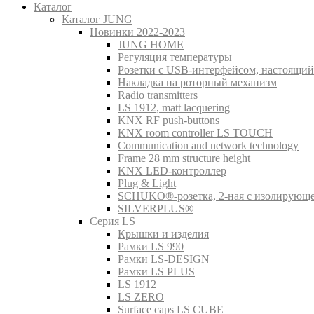
Каталог
Каталог JUNG
Новинки 2022-2023
JUNG HOME
Регуляция температуры
Розетки с USB-интерфейсом, настоящий
Накладка на роторный механизм
Radio transmitters
LS 1912, matt lacquering
KNX RF push-buttons
KNX room controller LS TOUCH
Communication and network technology
Frame 28 mm structure height
KNX LED-контроллер
Plug & Light
SCHUKO®-розетка, 2-ная с изолирующ
SILVERPLUS®
Серия LS
Крышки и изделия
Рамки LS 990
Рамки LS-DESIGN
Рамки LS PLUS
LS 1912
LS ZERO
Surface caps LS CUBE