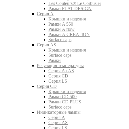
Les Couleurs® Le Corbusier
Рамки FLAT DESIGN
Серия A
Крышки и изделия
Рамки A 550
Рамки A flow
Рамки A CREATION
Surface caps
Серия AS
Крышки и изделия
Surface caps
Рамки
Регуляция температуры
Серия A / AS
Серия CD
Серия LS
Серия CD
Крышки и изделия
Рамки CD 500
Рамки CD PLUS
Surface caps
Индикаторные лампы
Серия A
Серия AS
Серия LS