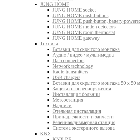
JUNG HOME
JUNG HOME socket
JUNG HOME push-buttons
JUNG HOME push-button, battery-powere
JUNG HOME motion detectors
JUNG HOME room thermostat
JUNG HOME gateway
Tехника
Вставки для скрытого монтажа
Aудио / видео / мультимедиа
Data connectors
Network technology
Radio transmitters
USB chargers
Вставки для скрытого монтажа 50 x 50 
Защита от перенапряжения
Инсталляция больниц
Метеостанция
Надписи
Отельная инсталляция
Принадлежности и запчасти
Релейная/диммерная станция
Система экстернного вызова
KNX
KNX RF