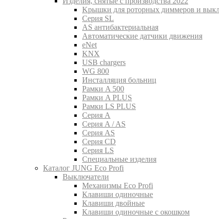
Изделия, снятые с производства 2022
Kрышки для роторных диммеров и вык
Серия SL
AS антибактериальная
Aвтоматические датчики движения
eNet
KNX
USB chargers
WG 800
Инсталляция больниц
Рамки A 500
Рамки A PLUS
Рамки LS PLUS
Серия A
Серия A / AS
Серия AS
Серия CD
Серия LS
Специальные изделия
Каталог JUNG Eco Profi
Выключатели
Механизмы Eco Profi
Клавиши одиночные
Клавиши двойные
Клавиши одиночные с окошком