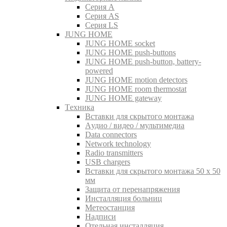
Серия A
Серия AS
Серия LS
JUNG HOME
JUNG HOME socket
JUNG HOME push-buttons
JUNG HOME push-button, battery-
powered
JUNG HOME motion detectors
JUNG HOME room thermostat
JUNG HOME gateway
Tехника
Вставки для скрытого монтажа
Aудио / видео / мультимедиа
Data connectors
Network technology
Radio transmitters
USB chargers
Вставки для скрытого монтажа 50 x 50
мм
Защита от перенапряжения
Инсталляция больниц
Метеостанция
Надписи
Отельная инсталляция