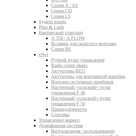
Серия A / AS
Серия CD
Серия LS
System inserts
Plug & Light
Британский стандарт
A 550 / A FLOW
Вставки для скрытого монтажа
Серия BS
eNet
Pучной пульт управления
Radio centre plates
Актуаторы REG
Актуаторы для монтажной коробки
Изделия системных приборов
Настенный «плоский» пульт
управления F 40
Настенный «плоский» пульт
управления F 50
Принадлежности
Сенсоры
Управление маркиз
Домофонная система
Визуализация / использование