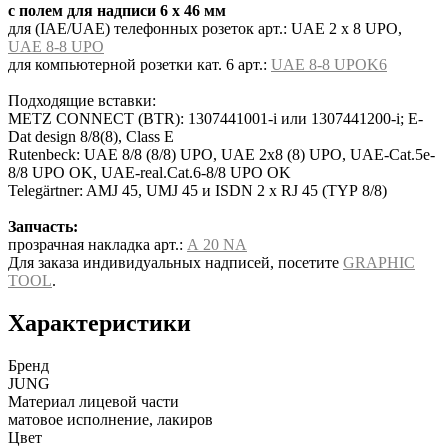
с полем для надписи 6 x 46 мм
для (IAE/UAE) телефонных розеток арт.: UAE 2 x 8 UPO,
UAE 8-8 UPO
для компьютерной розетки кат. 6 арт.:
UAE 8-8 UPOK6
Подходящие вставки:
METZ CONNECT (BTR): 1307441001-i или 1307441200-i; E-
Dat design 8/8(8), Class E
Rutenbeck: UAE 8/8 (8/8) UPO, UAE 2x8 (8) UPO, UAE-Cat.5e-
8/8 UPO OK, UAE-real.Cat.6-8/8 UPO OK
Telegärtner: AMJ 45, UMJ 45 и ISDN 2 x RJ 45 (TYP 8/8)
Запчасть:
прозрачная накладка арт.:
A 20 NA
Для заказа индивидуальных надписей, посетите
GRAPHIC
TOOL
.
Характеристики
Бренд
JUNG
Материал лицевой части
матовое исполнение, лакиров
Цвет