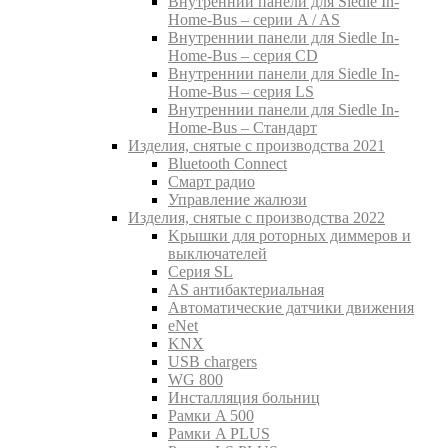
Внутреннии панели для Siedle In-
Home-Bus – серии A / AS
Внутреннии панели для Siedle In-
Home-Bus – серия CD
Внутреннии панели для Siedle In-
Home-Bus – серия LS
Внутреннии панели для Siedle In-
Home-Bus – Стандарт
Изделия, снятые с производства 2021
Bluetooth Connect
Смарт радио
Управление жалюзи
Изделия, снятые с производства 2022
Kрышки для роторных диммеров и
выключателей
Серия SL
AS антибактериальная
Aвтоматические датчики движения
eNet
KNX
USB chargers
WG 800
Инсталляция больниц
Рамки A 500
Рамки A PLUS