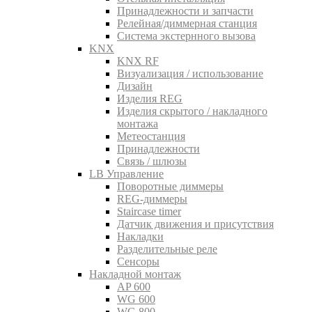
Принадлежности и запчасти
Релейная/диммерная станция
Система экстернного вызова
KNX
KNX RF
Визуализация / использование
Дизайн
Изделия REG
Изделия скрытого / накладного
монтажа
Метеостанция
Принадлежности
Связь / шлюзы
LB Управление
Поворотные диммеры
REG-диммеры
Staircase timer
Датчик движения и присутствия
Накладки
Разделительные реле
Сенсоры
Накладной монтаж
AP 600
WG 600
WG 800