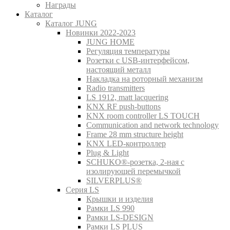
Награды
Каталог
Каталог JUNG
Новинки 2022-2023
JUNG HOME
Регуляция температуры
Розетки с USB-интерфейсом,
настоящий металл
Накладка на роторный механизм
Radio transmitters
LS 1912, matt lacquering
KNX RF push-buttons
KNX room controller LS TOUCH
Communication and network technology
Frame 28 mm structure height
KNX LED-контроллер
Plug & Light
SCHUKO®-розетка, 2-ная с
изолирующей перемычкой
SILVERPLUS®
Серия LS
Крышки и изделия
Рамки LS 990
Рамки LS-DESIGN
Рамки LS PLUS