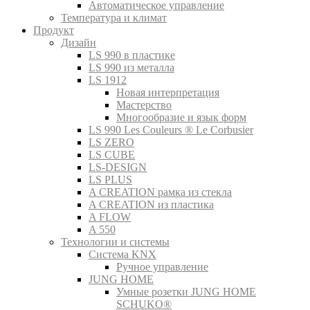
Автоматическое управление
Температура и климат
Продукт
Дизайн
LS 990 в пластике
LS 990 из металла
LS 1912
Новая интерпретация
Мастерство
Многообразие и язык форм
LS 990 Les Couleurs ® Le Corbusier
LS ZERO
LS CUBE
LS-DESIGN
LS PLUS
A CREATION рамка из стекла
A CREATION из пластика
A FLOW
A 550
Технологии и системы
Система KNX
Ручное управление
JUNG HOME
Умные розетки JUNG HOME
SCHUKO®