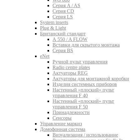
Серия A / AS
Серия CD
Серия LS
System inserts
Plug & Light
Британский стандарт
A 550 / A FLOW
Вставки для скрытого монтажа
Серия BS
eNet
Pучной пульт управления
Radio centre plates
Актуаторы REG
Актуаторы для монтажной коробки
Изделия системных приборов
Настенный «плоский» пульт
управления F 40
Настенный «плоский» пульт
управления F 50
Принадлежности
Сенсоры
Управление маркиз
Домофонная система
Визуализация / использование