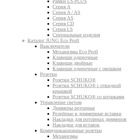
Рамки LS PLUS
Серия A
Серия A / AS
Серия AS
Серия CD
Серия LS
Специальные изделия
Каталог JUNG Eco Profi
Выключатели
Механизмы Eco Profi
Клавиши одиночные
Клавиши двойные
Клавиши одиночные с окошком
Розетки
Розетки SCHUKO®
Розетки SCHUKO® с откидной
крышкой
Розетки SCHUKO® со шторками
Управление светом
Диммеры роторные
Релейные и диммерные вставки
Накладки для роторных диммеров
Накладки для вставок
Коммуникационные розетки
Механизмы