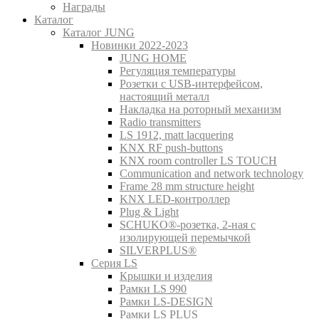
Награды
Каталог
Каталог JUNG
Новинки 2022-2023
JUNG HOME
Регуляция температуры
Розетки с USB-интерфейсом,
настоящий металл
Накладка на роторный механизм
Radio transmitters
LS 1912, matt lacquering
KNX RF push-buttons
KNX room controller LS TOUCH
Communication and network technology
Frame 28 mm structure height
KNX LED-контроллер
Plug & Light
SCHUKO®-розетка, 2-ная с
изолирующей перемычкой
SILVERPLUS®
Серия LS
Крышки и изделия
Рамки LS 990
Рамки LS-DESIGN
Рамки LS PLUS