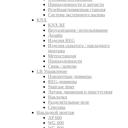
Принадлежности и запчасти
Релейная/диммерная станция
Система экстернного вызова
KNX
KNX RF
Визуализация / использование
Дизайн
Изделия REG
Изделия скрытого / накладного
монтажа
Метеостанция
Принадлежности
Связь / шлюзы
LB Управление
Поворотные диммеры
REG-диммеры
Staircase timer
Датчик движения и присутствия
Накладки
Разделительные реле
Сенсоры
Накладной монтаж
AP 600
WG 600
WG 800