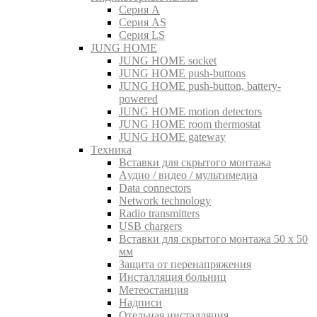
Серия A
Серия AS
Серия LS
JUNG HOME
JUNG HOME socket
JUNG HOME push-buttons
JUNG HOME push-button, battery-
powered
JUNG HOME motion detectors
JUNG HOME room thermostat
JUNG HOME gateway
Tехника
Вставки для скрытого монтажа
Aудио / видео / мультимедиа
Data connectors
Network technology
Radio transmitters
USB chargers
Вставки для скрытого монтажа 50 x 50
мм
Защита от перенапряжения
Инсталляция больниц
Метеостанция
Надписи
Отельная инсталляция