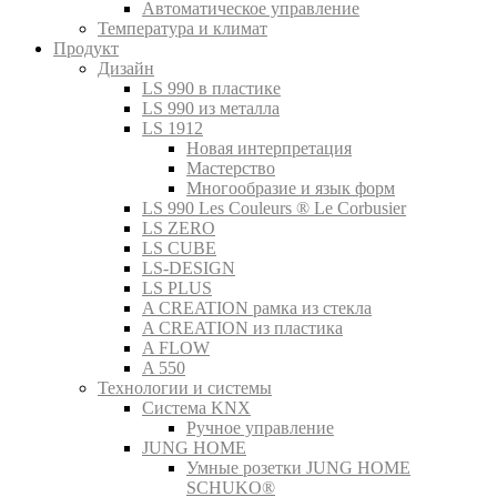
Автоматическое управление
Температура и климат
Продукт
Дизайн
LS 990 в пластике
LS 990 из металла
LS 1912
Новая интерпретация
Мастерство
Многообразие и язык форм
LS 990 Les Couleurs ® Le Corbusier
LS ZERO
LS CUBE
LS-DESIGN
LS PLUS
A CREATION рамка из стекла
A CREATION из пластика
A FLOW
A 550
Технологии и системы
Система KNX
Ручное управление
JUNG HOME
Умные розетки JUNG HOME
SCHUKO®