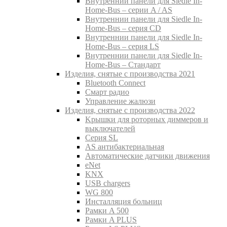
Внутреннии панели для Siedle In-
Home-Bus – серии A / AS
Внутреннии панели для Siedle In-
Home-Bus – серия CD
Внутреннии панели для Siedle In-
Home-Bus – серия LS
Внутреннии панели для Siedle In-
Home-Bus – Стандарт
Изделия, снятые с производства 2021
Bluetooth Connect
Смарт радио
Управление жалюзи
Изделия, снятые с производства 2022
Kрышки для роторных диммеров и
выключателей
Серия SL
AS антибактериальная
Aвтоматические датчики движения
eNet
KNX
USB chargers
WG 800
Инсталляция больниц
Рамки A 500
Рамки A PLUS