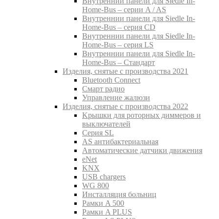
Внутреннии панели для Siedle In-
Home-Bus – серии A / AS
Внутреннии панели для Siedle In-
Home-Bus – серия CD
Внутреннии панели для Siedle In-
Home-Bus – серия LS
Внутреннии панели для Siedle In-
Home-Bus – Стандарт
Изделия, снятые с производства 2021
Bluetooth Connect
Смарт радио
Управление жалюзи
Изделия, снятые с производства 2022
Kрышки для роторных диммеров и
выключателей
Серия SL
AS антибактериальная
Aвтоматические датчики движения
eNet
KNX
USB chargers
WG 800
Инсталляция больниц
Рамки A 500
Рамки A PLUS