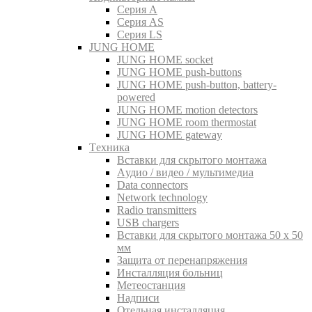
Серия A
Серия AS
Серия LS
JUNG HOME
JUNG HOME socket
JUNG HOME push-buttons
JUNG HOME push-button, battery-
powered
JUNG HOME motion detectors
JUNG HOME room thermostat
JUNG HOME gateway
Tехника
Вставки для скрытого монтажа
Aудио / видео / мультимедиа
Data connectors
Network technology
Radio transmitters
USB chargers
Вставки для скрытого монтажа 50 x 50
мм
Защита от перенапряжения
Инсталляция больниц
Метеостанция
Надписи
Отельная инсталляция