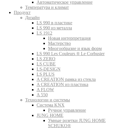
Автоматическое управление
Температура и климат
Продукт
Дизайн
LS 990 в пластике
LS 990 из металла
LS 1912
Новая интерпретация
Мастерство
Многообразие и язык форм
LS 990 Les Couleurs ® Le Corbusier
LS ZERO
LS CUBE
LS-DESIGN
LS PLUS
A CREATION рамка из стекла
A CREATION из пластика
A FLOW
A 550
Технологии и системы
Система KNX
Ручное управление
JUNG HOME
Умные розетки JUNG HOME
SCHUKO®