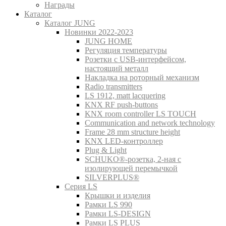
Награды
Каталог
Каталог JUNG
Новинки 2022-2023
JUNG HOME
Регуляция температуры
Розетки с USB-интерфейсом,
настоящий металл
Накладка на роторный механизм
Radio transmitters
LS 1912, matt lacquering
KNX RF push-buttons
KNX room controller LS TOUCH
Communication and network technology
Frame 28 mm structure height
KNX LED-контроллер
Plug & Light
SCHUKO®-розетка, 2-ная с
изолирующей перемычкой
SILVERPLUS®
Серия LS
Крышки и изделия
Рамки LS 990
Рамки LS-DESIGN
Рамки LS PLUS