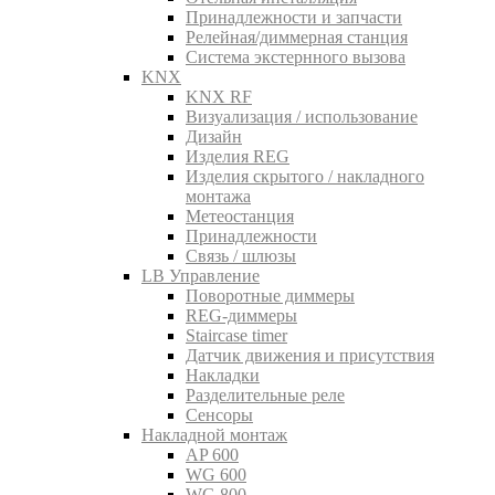
Принадлежности и запчасти
Релейная/диммерная станция
Система экстернного вызова
KNX
KNX RF
Визуализация / использование
Дизайн
Изделия REG
Изделия скрытого / накладного
монтажа
Метеостанция
Принадлежности
Связь / шлюзы
LB Управление
Поворотные диммеры
REG-диммеры
Staircase timer
Датчик движения и присутствия
Накладки
Разделительные реле
Сенсоры
Накладной монтаж
AP 600
WG 600
WG 800