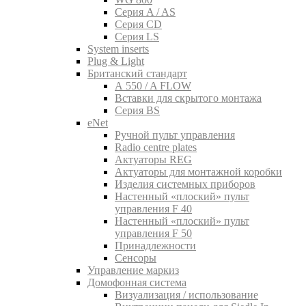
Серия A / AS
Серия CD
Серия LS
System inserts
Plug & Light
Британский стандарт
A 550 / A FLOW
Вставки для скрытого монтажа
Серия BS
eNet
Pучной пульт управления
Radio centre plates
Актуаторы REG
Актуаторы для монтажной коробки
Изделия системных приборов
Настенный «плоский» пульт
управления F 40
Настенный «плоский» пульт
управления F 50
Принадлежности
Сенсоры
Управление маркиз
Домофонная система
Визуализация / использование