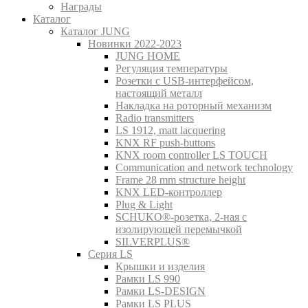
Награды
Каталог
Каталог JUNG
Новинки 2022-2023
JUNG HOME
Регуляция температуры
Розетки с USB-интерфейсом,
настоящий металл
Накладка на роторный механизм
Radio transmitters
LS 1912, matt lacquering
KNX RF push-buttons
KNX room controller LS TOUCH
Communication and network technology
Frame 28 mm structure height
KNX LED-контроллер
Plug & Light
SCHUKO®-розетка, 2-ная с
изолирующей перемычкой
SILVERPLUS®
Серия LS
Крышки и изделия
Рамки LS 990
Рамки LS-DESIGN
Рамки LS PLUS