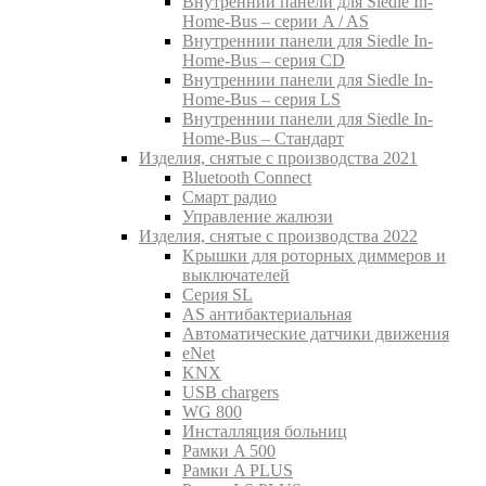
Внутреннии панели для Siedle In-
Home-Bus – серии A / AS
Внутреннии панели для Siedle In-
Home-Bus – серия CD
Внутреннии панели для Siedle In-
Home-Bus – серия LS
Внутреннии панели для Siedle In-
Home-Bus – Стандарт
Изделия, снятые с производства 2021
Bluetooth Connect
Смарт радио
Управление жалюзи
Изделия, снятые с производства 2022
Kрышки для роторных диммеров и
выключателей
Серия SL
AS антибактериальная
Aвтоматические датчики движения
eNet
KNX
USB chargers
WG 800
Инсталляция больниц
Рамки A 500
Рамки A PLUS