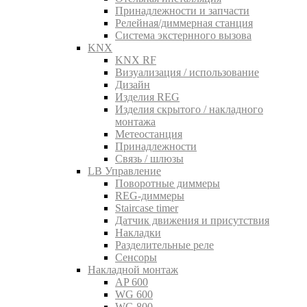
Принадлежности и запчасти
Релейная/диммерная станция
Система экстернного вызова
KNX
KNX RF
Визуализация / использование
Дизайн
Изделия REG
Изделия скрытого / накладного
монтажа
Метеостанция
Принадлежности
Связь / шлюзы
LB Управление
Поворотные диммеры
REG-диммеры
Staircase timer
Датчик движения и присутствия
Накладки
Разделительные реле
Сенсоры
Накладной монтаж
AP 600
WG 600
WG 800