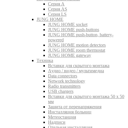
Серия A
Серия AS
Серия LS
JUNG HOME
JUNG HOME socket
JUNG HOME push-buttons
JUNG HOME push-button, battery-
powered
JUNG HOME motion detectors
JUNG HOME room thermostat
JUNG HOME gateway
Tехника
Вставки для скрытого монтажа
Aудио / видео / мультимедиа
Data connectors
Network technology
Radio transmitters
USB chargers
Вставки для скрытого монтажа 50 x 50
мм
Защита от перенапряжения
Инсталляция больниц
Метеостанция
Надписи
Отельная инсталляция