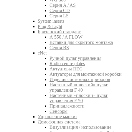
Серия A / AS
Серия CD
Серия LS
System inserts
Plug & Light
Британский стандарт
A 550 / A FLOW
Вставки для скрытого монтажа
Серия BS
eNet
Pучной пульт управления
Radio centre plates
Актуаторы REG
Актуаторы для монтажной коробки
Изделия системных приборов
Настенный «плоский» пульт
управления F 40
Настенный «плоский» пульт
управления F 50
Принадлежности
Сенсоры
Управление маркиз
Домофонная система
Визуализация / использование