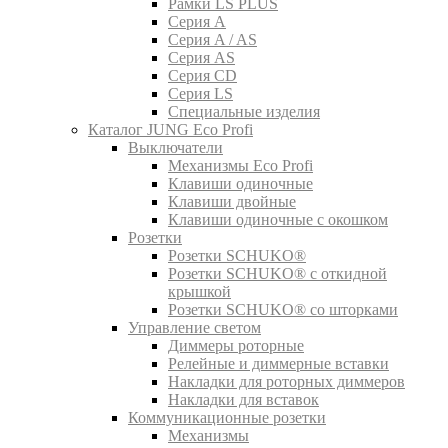
Рамки LS PLUS
Серия A
Серия A / AS
Серия AS
Серия CD
Серия LS
Специальные изделия
Каталог JUNG Eco Profi
Выключатели
Механизмы Eco Profi
Клавиши одиночные
Клавиши двойные
Клавиши одиночные с окошком
Розетки
Розетки SCHUKO®
Розетки SCHUKO® с откидной
крышкой
Розетки SCHUKO® со шторками
Управление светом
Диммеры роторные
Релейные и диммерные вставки
Накладки для роторных диммеров
Накладки для вставок
Коммуникационные розетки
Механизмы