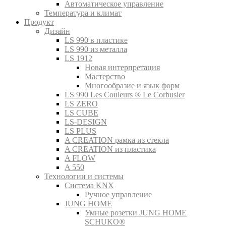
Автоматическое управление
Температура и климат
Продукт
Дизайн
LS 990 в пластике
LS 990 из металла
LS 1912
Новая интерпретация
Мастерство
Многообразие и язык форм
LS 990 Les Couleurs ® Le Corbusier
LS ZERO
LS CUBE
LS-DESIGN
LS PLUS
A CREATION рамка из стекла
A CREATION из пластика
A FLOW
A 550
Технологии и системы
Система KNX
Ручное управление
JUNG HOME
Умные розетки JUNG HOME
SCHUKO®