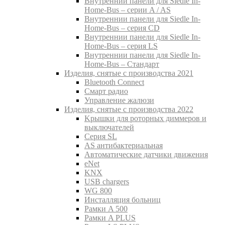
Внутреннии панели для Siedle In-
Home-Bus – серии A / AS
Внутреннии панели для Siedle In-
Home-Bus – серия CD
Внутреннии панели для Siedle In-
Home-Bus – серия LS
Внутреннии панели для Siedle In-
Home-Bus – Стандарт
Изделия, снятые с производства 2021
Bluetooth Connect
Смарт радио
Управление жалюзи
Изделия, снятые с производства 2022
Kрышки для роторных диммеров и
выключателей
Серия SL
AS антибактериальная
Aвтоматические датчики движения
eNet
KNX
USB chargers
WG 800
Инсталляция больниц
Рамки A 500
Рамки A PLUS