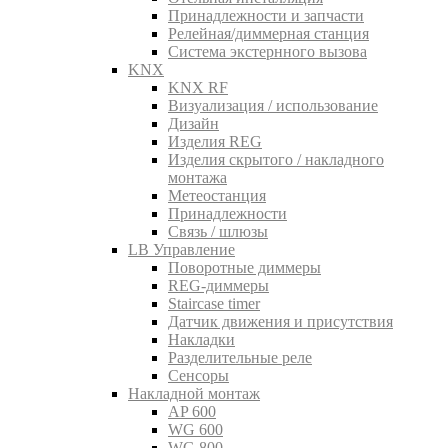
Принадлежности и запчасти
Релейная/диммерная станция
Система экстернного вызова
KNX
KNX RF
Визуализация / использование
Дизайн
Изделия REG
Изделия скрытого / накладного
монтажа
Метеостанция
Принадлежности
Связь / шлюзы
LB Управление
Поворотные диммеры
REG-диммеры
Staircase timer
Датчик движения и присутствия
Накладки
Разделительные реле
Сенсоры
Накладной монтаж
AP 600
WG 600
WG 800