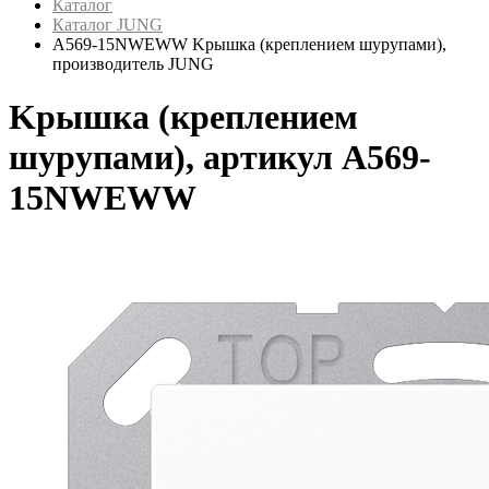
Каталог
Каталог JUNG
A569-15NWEWW Kрышка (креплением шурупами),
производитель JUNG
Kрышка (креплением
шурупами), артикул A569-
15NWEWW