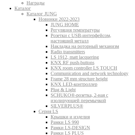
Награды
Каталог
Каталог JUNG
Новинки 2022-2023
JUNG HOME
Регуляция температуры
Розетки с USB-интерфейсом,
настоящий металл
Накладка на роторный механизм
Radio transmitters
LS 1912, matt lacquering
KNX RF push-buttons
KNX room controller LS TOUCH
Communication and network technology
Frame 28 mm structure height
KNX LED-контроллер
Plug & Light
SCHUKO®-розетка, 2-ная с
изолирующей перемычкой
SILVERPLUS®
Серия LS
Крышки и изделия
Рамки LS 990
Рамки LS-DESIGN
Рамки LS PLUS