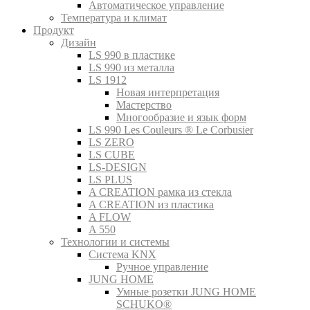
Автоматическое управление
Температура и климат
Продукт
Дизайн
LS 990 в пластике
LS 990 из металла
LS 1912
Новая интерпретация
Мастерство
Многообразие и язык форм
LS 990 Les Couleurs ® Le Corbusier
LS ZERO
LS CUBE
LS-DESIGN
LS PLUS
A CREATION рамка из стекла
A CREATION из пластика
A FLOW
A 550
Технологии и системы
Система KNX
Ручное управление
JUNG HOME
Умные розетки JUNG HOME
SCHUKO®