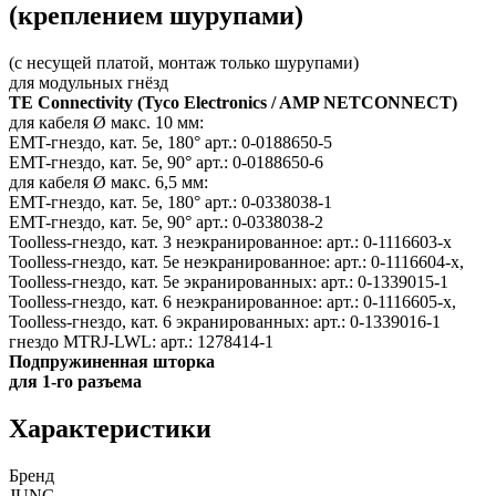
(креплением шурупами)
(с несущей платой, монтаж только шурупами)
для модульных гнёзд
TE Connectivity (Tyco Electronics / AMP NETCONNECT)
для кабеля Ø макс. 10 мм:
EMT-гнездо, кат. 5e, 180° арт.: 0-0188650-5
EMT-гнездо, кат. 5e, 90° арт.: 0-0188650-6
для кабеля Ø макс. 6,5 мм:
EMT-гнездо, кат. 5e, 180° арт.: 0-0338038-1
EMT-гнездо, кат. 5e, 90° арт.: 0-0338038-2
Toolless-гнездо, кат. 3 неэкранированное: арт.: 0-1116603-x
Toolless-гнездо, кат. 5e неэкранированное: арт.: 0-1116604-x,
Toolless-гнездо, кат. 5e экранированных: арт.: 0-1339015-1
Toolless-гнездо, кат. 6 неэкранированное: арт.: 0-1116605-x,
Toolless-гнездо, кат. 6 экранированных: арт.: 0-1339016-1
гнездо MTRJ-LWL: арт.: 1278414-1
Подпружиненная шторка
для 1-го разъема
Характеристики
Бренд
JUNG