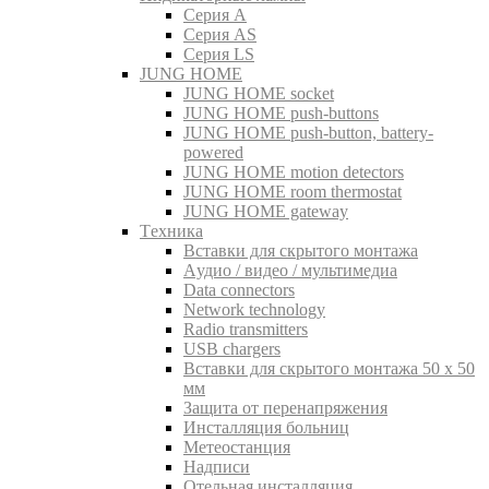
Серия A
Серия AS
Серия LS
JUNG HOME
JUNG HOME socket
JUNG HOME push-buttons
JUNG HOME push-button, battery-
powered
JUNG HOME motion detectors
JUNG HOME room thermostat
JUNG HOME gateway
Tехника
Вставки для скрытого монтажа
Aудио / видео / мультимедиа
Data connectors
Network technology
Radio transmitters
USB chargers
Вставки для скрытого монтажа 50 x 50
мм
Защита от перенапряжения
Инсталляция больниц
Метеостанция
Надписи
Отельная инсталляция