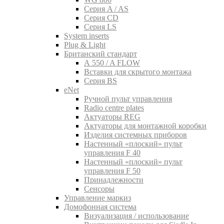
Серия A / AS
Серия CD
Серия LS
System inserts
Plug & Light
Британский стандарт
A 550 / A FLOW
Вставки для скрытого монтажа
Серия BS
eNet
Pучной пульт управления
Radio centre plates
Актуаторы REG
Актуаторы для монтажной коробки
Изделия системных приборов
Настенный «плоский» пульт
управления F 40
Настенный «плоский» пульт
управления F 50
Принадлежности
Сенсоры
Управление маркиз
Домофонная система
Визуализация / использование