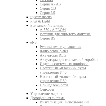
Серия A / AS
Серия CD
Серия LS
System inserts
Plug & Light
Британский стандарт
A 550 / A FLOW
Вставки для скрытого монтажа
Серия BS
eNet
Pучной пульт управления
Radio centre plates
Актуаторы REG
Актуаторы для монтажной коробки
Изделия системных приборов
Настенный «плоский» пульт
управления F 40
Настенный «плоский» пульт
управления F 50
Принадлежности
Сенсоры
Управление маркиз
Домофонная система
Визуализация / использование