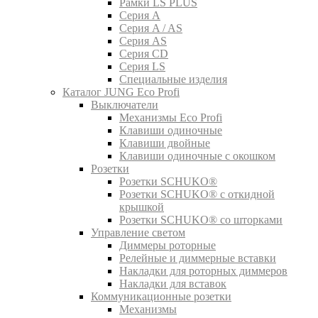
Рамки LS PLUS
Серия A
Серия A / AS
Серия AS
Серия CD
Серия LS
Специальные изделия
Каталог JUNG Eco Profi
Выключатели
Механизмы Eco Profi
Клавиши одиночные
Клавиши двойные
Клавиши одиночные с окошком
Розетки
Розетки SCHUKO®
Розетки SCHUKO® с откидной
крышкой
Розетки SCHUKO® со шторками
Управление светом
Диммеры роторные
Релейные и диммерные вставки
Накладки для роторных диммеров
Накладки для вставок
Коммуникационные розетки
Механизмы