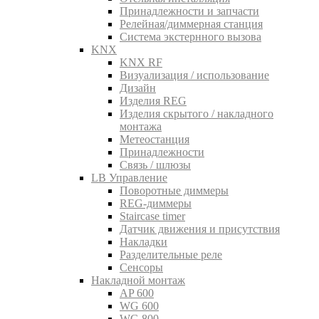
Принадлежности и запчасти
Релейная/диммерная станция
Система экстернного вызова
KNX
KNX RF
Визуализация / использование
Дизайн
Изделия REG
Изделия скрытого / накладного
монтажа
Метеостанция
Принадлежности
Связь / шлюзы
LB Управление
Поворотные диммеры
REG-диммеры
Staircase timer
Датчик движения и присутствия
Накладки
Разделительные реле
Сенсоры
Накладной монтаж
AP 600
WG 600
WG 800