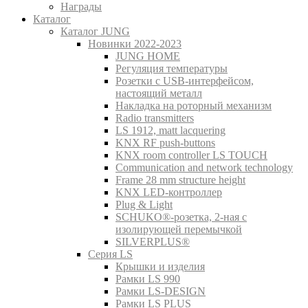
Награды
Каталог
Каталог JUNG
Новинки 2022-2023
JUNG HOME
Регуляция температуры
Розетки с USB-интерфейсом,
настоящий металл
Накладка на роторный механизм
Radio transmitters
LS 1912, matt lacquering
KNX RF push-buttons
KNX room controller LS TOUCH
Communication and network technology
Frame 28 mm structure height
KNX LED-контроллер
Plug & Light
SCHUKO®-розетка, 2-ная с
изолирующей перемычкой
SILVERPLUS®
Серия LS
Крышки и изделия
Рамки LS 990
Рамки LS-DESIGN
Рамки LS PLUS