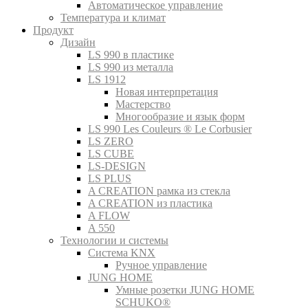
Автоматическое управление
Температура и климат
Продукт
Дизайн
LS 990 в пластике
LS 990 из металла
LS 1912
Новая интерпретация
Мастерство
Многообразие и язык форм
LS 990 Les Couleurs ® Le Corbusier
LS ZERO
LS CUBE
LS-DESIGN
LS PLUS
A CREATION рамка из стекла
A CREATION из пластика
A FLOW
A 550
Технологии и системы
Система KNX
Ручное управление
JUNG HOME
Умные розетки JUNG HOME
SCHUKO®