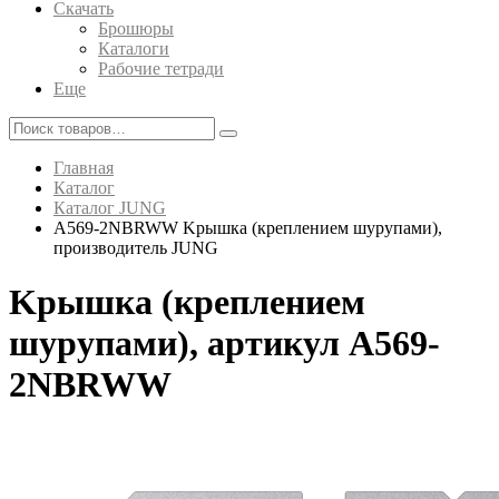
Скачать
Брошюры
Каталоги
Рабочие тетради
Еще
Главная
Каталог
Каталог JUNG
A569-2NBRWW Kрышка (креплением шурупами),
производитель JUNG
Kрышка (креплением
шурупами), артикул A569-
2NBRWW