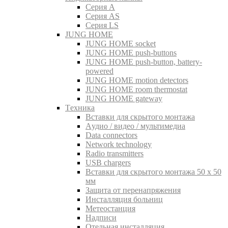
Серия A
Серия AS
Серия LS
JUNG HOME
JUNG HOME socket
JUNG HOME push-buttons
JUNG HOME push-button, battery-
powered
JUNG HOME motion detectors
JUNG HOME room thermostat
JUNG HOME gateway
Tехника
Вставки для скрытого монтажа
Aудио / видео / мультимедиа
Data connectors
Network technology
Radio transmitters
USB chargers
Вставки для скрытого монтажа 50 x 50
мм
Защита от перенапряжения
Инсталляция больниц
Метеостанция
Надписи
Отельная инсталляция