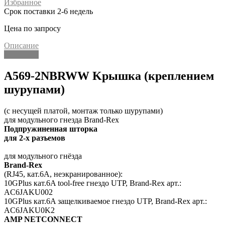
Избранное
Срок поставки 2-6 недель
Цена по запросу
Описание
Описание
A569-2NBRWW Kрышка (креплением
шурупами)
(с несущей платой, монтаж только шурупами)
для модульного гнезда Brand-Rex
Подпружиненная шторка
для 2-х разъемов
для модульного гнёзда
Brand-Rex
(RJ45, кат.6A, неэкранированное):
10GPlus кат.6A tool-free гнездо UTP, Brand-Rex арт.:
AC6JAKU002
10GPlus кат.6A защелкиваемое гнездо UTP, Brand-Rex арт.:
AC6JAKU0K2
AMP NETCONNECT