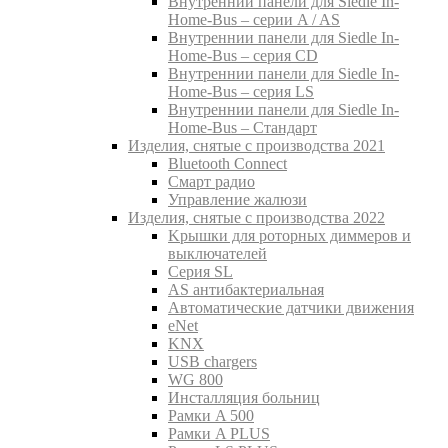
Внутреннии панели для Siedle In-
Home-Bus – серии A / AS
Внутреннии панели для Siedle In-
Home-Bus – серия CD
Внутреннии панели для Siedle In-
Home-Bus – серия LS
Внутреннии панели для Siedle In-
Home-Bus – Стандарт
Изделия, снятые с производства 2021
Bluetooth Connect
Смарт радио
Управление жалюзи
Изделия, снятые с производства 2022
Kрышки для роторных диммеров и
выключателей
Серия SL
AS антибактериальная
Aвтоматические датчики движения
eNet
KNX
USB chargers
WG 800
Инсталляция больниц
Рамки A 500
Рамки A PLUS