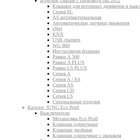
Изделия, снятые с производства 2022
Kрышки для роторных диммеров и вык
Серия SL
AS антибактериальная
Aвтоматические датчики движения
eNet
KNX
USB chargers
WG 800
Инсталляция больниц
Рамки A 500
Рамки A PLUS
Рамки LS PLUS
Серия A
Серия A / AS
Серия AS
Серия CD
Серия LS
Специальные изделия
Каталог JUNG Eco Profi
Выключатели
Механизмы Eco Profi
Клавиши одиночные
Клавиши двойные
Клавиши одиночные с окошком