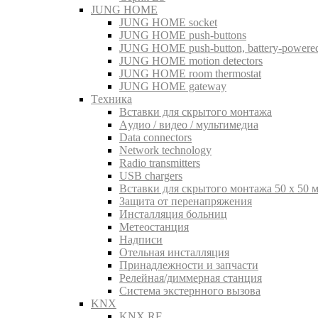
JUNG HOME
JUNG HOME socket
JUNG HOME push-buttons
JUNG HOME push-button, battery-powere
JUNG HOME motion detectors
JUNG HOME room thermostat
JUNG HOME gateway
Tехника
Вставки для скрытого монтажа
Aудио / видео / мультимедиа
Data connectors
Network technology
Radio transmitters
USB chargers
Вставки для скрытого монтажа 50 x 50 
Защита от перенапряжения
Инсталляция больниц
Метеостанция
Надписи
Отельная инсталляция
Принадлежности и запчасти
Релейная/диммерная станция
Система экстернного вызова
KNX
KNX RF