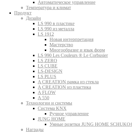
Автоматическое управление
Температура и климат
Продукт
Дизайн
LS 990 в пластике
LS 990 из металла
LS 1912
Новая интерпретация
Мастерство
Многообразие и язык форм
LS 990 Les Couleurs ® Le Corbusier
LS ZERO
LS CUBE
LS-DESIGN
LS PLUS
A CREATION рамка из стекла
A CREATION из пластика
A FLOW
A 550
Технологии и системы
Система KNX
Ручное управление
JUNG HOME
Умные розетки JUNG HOME SCHUKO
Награды