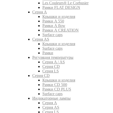
Les Couleurs® Le Corbusier
Рамки FLAT DESIGN
Серия A
Крышки и изделия
Рамки A 550
Рамки A flow
Рамки A CREATION
Surface caps
Серия AS
Крышки и изделия
Surface caps
Рамки
Регуляция температуры
Серия A / AS
Серия CD
Серия LS
Серия CD
Крышки и изделия
Рамки CD 500
Рамки CD PLUS
Surface caps
Индикаторные лампы
Серия A
Серия AS
Серия LS