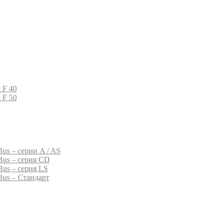
 F 40
 F 50
us – серии A / AS
Bus – серия CD
Bus – серия LS
Bus – Стандарт