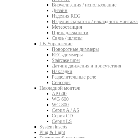
Визуализация / использование
Дизайн
Изделия REG
Изделия скрытого / накладного монтажа
Метеостанция
Принадлежности
Связь / шлюзы
LB Управление
Поворотные диммеры
REG-диммеры
Staircase timer
Датчик движения и присутствия
Накладки
Разделительные реле
Сенсоры
Накладной монтаж
AP 600
WG 600
WG 800
Серия A / AS
Серия CD
Серия LS
System inserts
Plug & Light
Британский стандарт