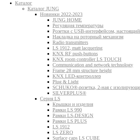
Каталог
Каталог JUNG
Новинки 2022-2023
JUNG HOME
Регуляция температуры
Розетки с USB-интерфейсом, настоящий
Накладка на роторный механизм
Radio transmitters
LS 1912, matt lacquering
KNX RF push-buttons
KNX room controller LS TOUCH
Communication and network technology
Frame 28 mm structure height
KNX LED-контроллер
Plug & Light
SCHUKO®-розетка, 2-ная с изолирующ
SILVERPLUS®
Серия LS
Крышки и изделия
Рамки LS 990
Рамки LS-DESIGN
Рамки LS PLUS
LS 1912
LS ZERO
Surface caps LS CUBE