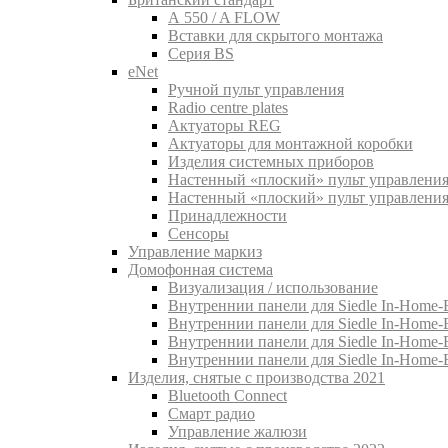
A 550 / A FLOW
Вставки для скрытого монтажа
Серия BS
eNet
Pучной пульт управления
Radio centre plates
Актуаторы REG
Актуаторы для монтажной коробки
Изделия системных приборов
Настенный «плоский» пульт управления
Настенный «плоский» пульт управления
Принадлежности
Сенсоры
Управление маркиз
Домофонная система
Визуализация / использование
Внутреннии панели для Siedle In-Home-B
Внутреннии панели для Siedle In-Home-
Внутреннии панели для Siedle In-Home-
Внутреннии панели для Siedle In-Home-
Изделия, снятые с производства 2021
Bluetooth Connect
Смарт радио
Управление жалюзи