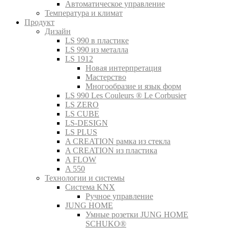
Автоматическое управление
Температура и климат
Продукт
Дизайн
LS 990 в пластике
LS 990 из металла
LS 1912
Новая интерпретация
Мастерство
Многообразие и язык форм
LS 990 Les Couleurs ® Le Corbusier
LS ZERO
LS CUBE
LS-DESIGN
LS PLUS
A CREATION рамка из стекла
A CREATION из пластика
A FLOW
A 550
Технологии и системы
Система KNX
Ручное управление
JUNG HOME
Умные розетки JUNG HOME
SCHUKO®