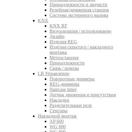
Принадлежности и запчасти
Релейная/диммерная станция
Система экстернного вызова
KNX
KNX RF
Визуализация / использование
Дизайн
Изделия REG
Изделия скрытого / накладного
монтажа
Метеостанция
Принадлежности
Связь / шлюзы
LB Управление
Поворотные диммеры
REG-диммеры
Staircase timer
Датчик движения и присутствия
Накладки
Разделительные реле
Сенсоры
Накладной монтаж
AP 600
WG 600
WG 800