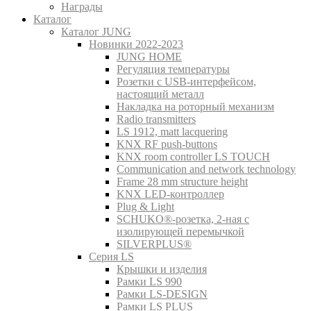
Награды
Каталог
Каталог JUNG
Новинки 2022-2023
JUNG HOME
Регуляция температуры
Розетки с USB-интерфейсом,
настоящий металл
Накладка на роторный механизм
Radio transmitters
LS 1912, matt lacquering
KNX RF push-buttons
KNX room controller LS TOUCH
Communication and network technology
Frame 28 mm structure height
KNX LED-контроллер
Plug & Light
SCHUKO®-розетка, 2-ная с
изолирующей перемычкой
SILVERPLUS®
Серия LS
Крышки и изделия
Рамки LS 990
Рамки LS-DESIGN
Рамки LS PLUS