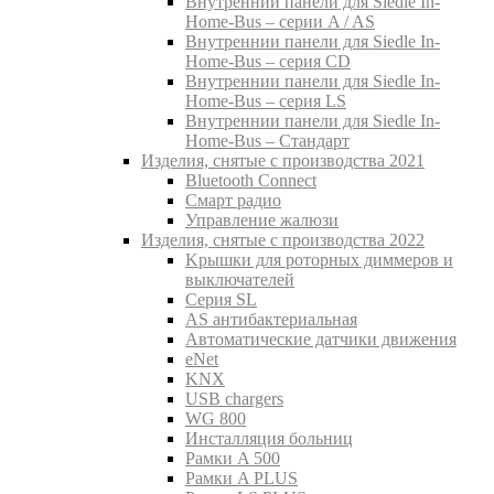
Внутреннии панели для Siedle In-
Home-Bus – серии A / AS
Внутреннии панели для Siedle In-
Home-Bus – серия CD
Внутреннии панели для Siedle In-
Home-Bus – серия LS
Внутреннии панели для Siedle In-
Home-Bus – Стандарт
Изделия, снятые с производства 2021
Bluetooth Connect
Смарт радио
Управление жалюзи
Изделия, снятые с производства 2022
Kрышки для роторных диммеров и
выключателей
Серия SL
AS антибактериальная
Aвтоматические датчики движения
eNet
KNX
USB chargers
WG 800
Инсталляция больниц
Рамки A 500
Рамки A PLUS