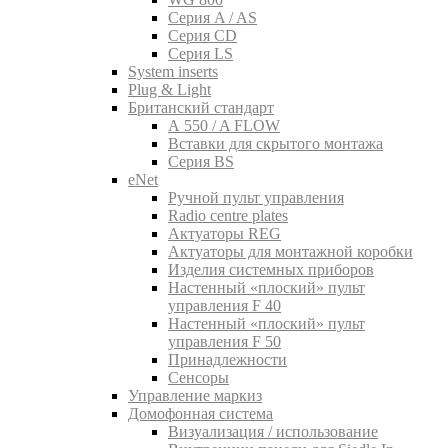
Серия A / AS
Серия CD
Серия LS
System inserts
Plug & Light
Британский стандарт
A 550 / A FLOW
Вставки для скрытого монтажа
Серия BS
eNet
Pучной пульт управления
Radio centre plates
Актуаторы REG
Актуаторы для монтажной коробки
Изделия системных приборов
Настенный «плоский» пульт
управления F 40
Настенный «плоский» пульт
управления F 50
Принадлежности
Сенсоры
Управление маркиз
Домофонная система
Визуализация / использование