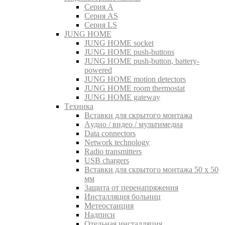
Серия A
Серия AS
Серия LS
JUNG HOME
JUNG HOME socket
JUNG HOME push-buttons
JUNG HOME push-button, battery-
powered
JUNG HOME motion detectors
JUNG HOME room thermostat
JUNG HOME gateway
Tехника
Вставки для скрытого монтажа
Aудио / видео / мультимедиа
Data connectors
Network technology
Radio transmitters
USB chargers
Вставки для скрытого монтажа 50 x 50
мм
Защита от перенапряжения
Инсталляция больниц
Метеостанция
Надписи
Отельная инсталляция