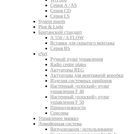
Серия A / AS
Серия CD
Серия LS
System inserts
Plug & Light
Британский стандарт
A 550 / A FLOW
Вставки для скрытого монтажа
Серия BS
eNet
Pучной пульт управления
Radio centre plates
Актуаторы REG
Актуаторы для монтажной коробки
Изделия системных приборов
Настенный «плоский» пульт
управления F 40
Настенный «плоский» пульт
управления F 50
Принадлежности
Сенсоры
Управление маркиз
Домофонная система
Визуализация / использование