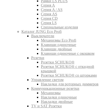
Рамки LS PLUS
Серия A
Серия A / AS
Серия AS
Серия CD
Серия LS
Специальные изделия
Каталог JUNG Eco Profi
Выключатели
Механизмы Eco Profi
Клавиши одиночные
Клавиши двойные
Клавиши одиночные с окошком
Розетки
Розетки SCHUKO®
Розетки SCHUKO® с откидной
крышкой
Розетки SCHUKO® со шторками
Управление светом
Накладки для роторных диммеров
Коммуникационные розетки
Механизмы
Накладки одиночные
Накладки двойные
TV и SAT Розетки