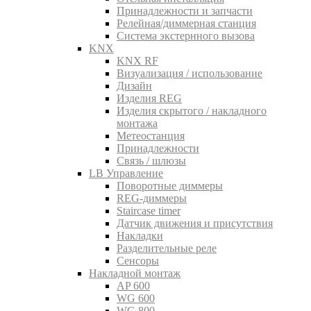
Принадлежности и запчасти
Релейная/диммерная станция
Система экстернного вызова
KNX
KNX RF
Визуализация / использование
Дизайн
Изделия REG
Изделия скрытого / накладного
монтажа
Метеостанция
Принадлежности
Связь / шлюзы
LB Управление
Поворотные диммеры
REG-диммеры
Staircase timer
Датчик движения и присутствия
Накладки
Разделительные реле
Сенсоры
Накладной монтаж
AP 600
WG 600
WG 800