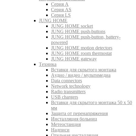
Серия A
Серия AS
Серия LS
JUNG HOME
JUNG HOME socket
JUNG HOME push-buttons
JUNG HOME push-button, battery-
powered
JUNG HOME motion detectors
JUNG HOME room thermostat
JUNG HOME gateway
Tехника
Вставки для скрытого монтажа
Aудио / видео / мультимедиа
Data connectors
Network technology
Radio transmitters
USB chargers
Вставки для скрытого монтажа 50 x 50
мм
Защита от перенапряжения
Инсталляция больниц
Метеостанция
Надписи
Отельная инсталляция