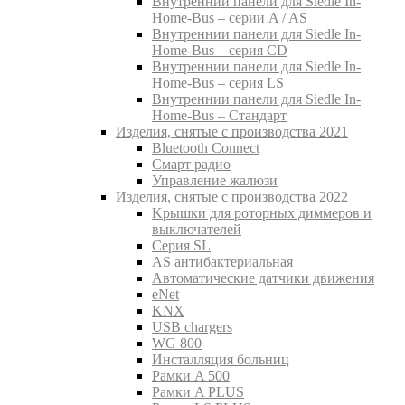
Внутреннии панели для Siedle In-
Home-Bus – серии A / AS
Внутреннии панели для Siedle In-
Home-Bus – серия CD
Внутреннии панели для Siedle In-
Home-Bus – серия LS
Внутреннии панели для Siedle In-
Home-Bus – Стандарт
Изделия, снятые с производства 2021
Bluetooth Connect
Смарт радио
Управление жалюзи
Изделия, снятые с производства 2022
Kрышки для роторных диммеров и
выключателей
Серия SL
AS антибактериальная
Aвтоматические датчики движения
eNet
KNX
USB chargers
WG 800
Инсталляция больниц
Рамки A 500
Рамки A PLUS