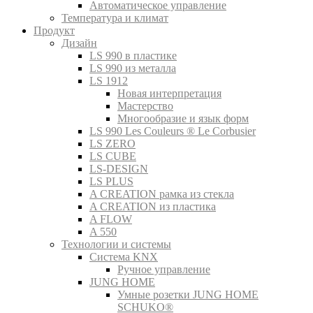
Автоматическое управление
Температура и климат
Продукт
Дизайн
LS 990 в пластике
LS 990 из металла
LS 1912
Новая интерпретация
Мастерство
Многообразие и язык форм
LS 990 Les Couleurs ® Le Corbusier
LS ZERO
LS CUBE
LS-DESIGN
LS PLUS
A CREATION рамка из стекла
A CREATION из пластика
A FLOW
A 550
Технологии и системы
Система KNX
Ручное управление
JUNG HOME
Умные розетки JUNG HOME
SCHUKO®