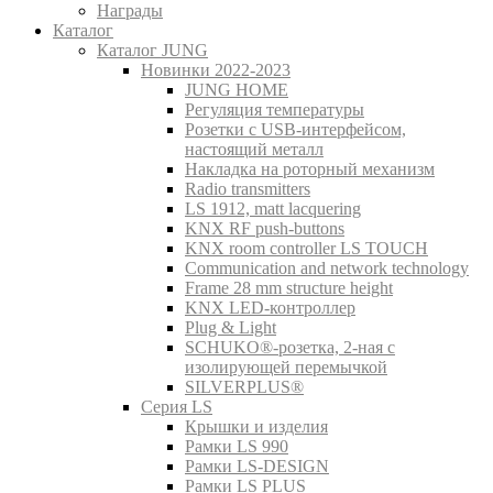
Награды
Каталог
Каталог JUNG
Новинки 2022-2023
JUNG HOME
Регуляция температуры
Розетки с USB-интерфейсом,
настоящий металл
Накладка на роторный механизм
Radio transmitters
LS 1912, matt lacquering
KNX RF push-buttons
KNX room controller LS TOUCH
Communication and network technology
Frame 28 mm structure height
KNX LED-контроллер
Plug & Light
SCHUKO®-розетка, 2-ная с
изолирующей перемычкой
SILVERPLUS®
Серия LS
Крышки и изделия
Рамки LS 990
Рамки LS-DESIGN
Рамки LS PLUS